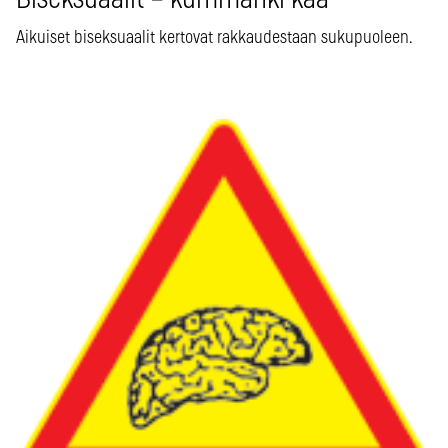
Biseksuaalit – kummanki kaa
Aikuiset biseksuaalit kertovat rakkaudestaan sukupuoleen.