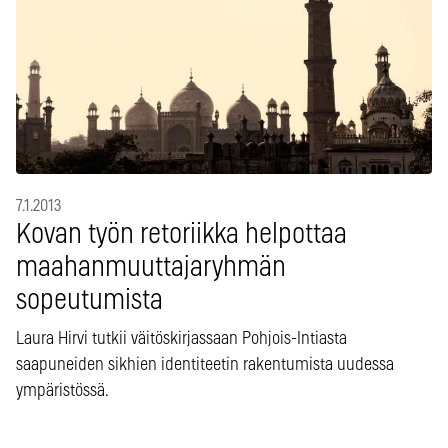
7.1.2013
Kovan työn retoriikka helpottaa
maahanmuuttajaryhmän
sopeutumista
Laura Hirvi tutkii väitöskirjassaan Pohjois-Intiasta
saapuneiden sikhien identiteetin rakentumista uudessa
ympäristössä.