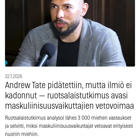
22.7.2026
Andrew Tate pidätettiin, mutta ilmiö ei
kadonnut — ruotsalaistutkimus avasi
maskuliinisuusvaikuttajien vetovoimaa
Ruotsalaistutkimus analysoi lähes 3 000 miehen vastaukset
ja selvitti, miksi maskuliinisuusvaikuttajat vetoavat erityisesti
nuoriin miehiin.