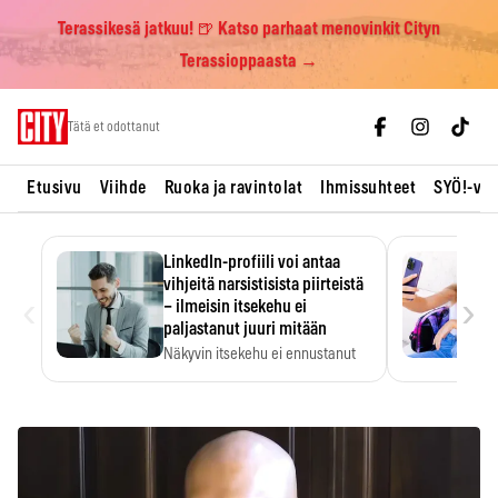
Terassikesä jatkuu! 🍺 Katso parhaat menovinkit Cityn
Terassioppaasta →
Skip
Tätä et odottanut
to
content
Etusivu
Viihde
Ruoka ja ravintolat
Ihmissuhteet
SYÖ!-vii
LinkedIn-profiili voi antaa
vihjeitä narsistisista piirteistä
‹
›
– ilmeisin itsekehu ei
paljastanut juuri mitään
Näkyvin itsekehu ei ennustanut
narsistisia piirteitä.