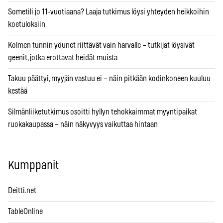
Sometili jo 11-vuotiaana? Laaja tutkimus löysi yhteyden heikkoihin
koetuloksiin
Kolmen tunnin yöunet riittävät vain harvalle – tutkijat löysivät
geenit, jotka erottavat heidät muista
Takuu päättyi, myyjän vastuu ei – näin pitkään kodinkoneen kuuluu
kestää
Silmänliiketutkimus osoitti hyllyn tehokkaimmat myyntipaikat
ruokakaupassa – näin näkyvyys vaikuttaa hintaan
Kumppanit
Deitti.net
TableOnline