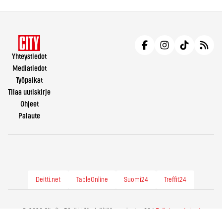
Yhteystiedot
Mediatiedot
Työpaikat
Tilaa uutiskirje
Ohjeet
Palaute
Deitti.net
TableOnline
Suomi24
Treffit24
© 2026 City.fi - Räväkkää sisältöä vuodesta -86 |
Evästeasetukset