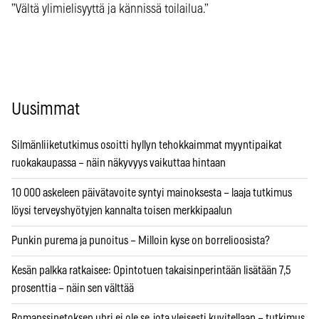
”Vältä ylimielisyyttä ja kännissä toilailua.”
Uusimmat
Silmänliiketutkimus osoitti hyllyn tehokkaimmat myyntipaikat
ruokakaupassa – näin näkyvyys vaikuttaa hintaan
10 000 askeleen päivätavoite syntyi mainoksesta – laaja tutkimus
löysi terveyshyötyjen kannalta toisen merkkipaalun
Punkin purema ja punoitus – Milloin kyse on borrelioosista?
Kesän palkka ratkaisee: Opintotuen takaisinperintään lisätään 7,5
prosenttia – näin sen välttää
Romanssipetoksen uhri ei ole se, jota yleisesti kuvitellaan – tutkimus