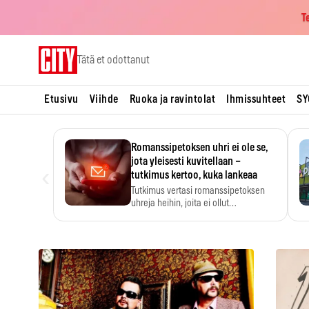
T
Skip
Tätä et odottanut
to
content
Etusivu
Viihde
Ruoka ja ravintolat
Ihmissuhteet
SY
Romanssipetoksen uhri ei ole se,
jota yleisesti kuvitellaan –
‹
tutkimus kertoo, kuka lankeaa
Tutkimus vertasi romanssipetoksen
uhreja heihin, joita ei ollut…