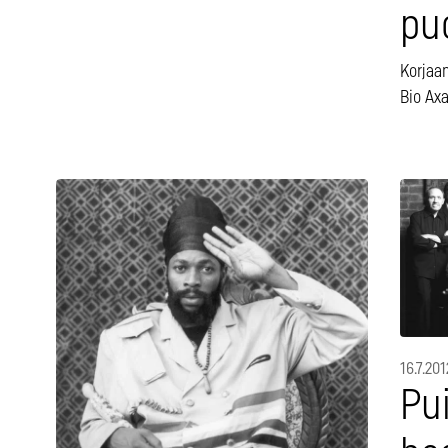
pu
Korjaa
Bio Ax
16.7.201
Pu