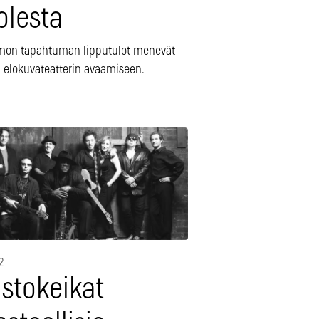
olesta
mon tapahtuman lipputulot menevät
a elokuvateatterin avaamiseen.
2
istokeikat