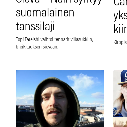
Ca
suomalainen
yks
tanssilaji
ki
Topi Tateishi vaihtoi tennarit villasukkiin,
Kirppis
breikkauksen siévaan.