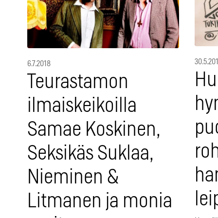
30.5.20
6.7.2018
Hur
Teurastamon
hyn
ilmaiskeikoilla
pu
Samae Koskinen,
ro
Seksikäs Suklaa,
ha
Nieminen &
lei
Litmanen ja monia