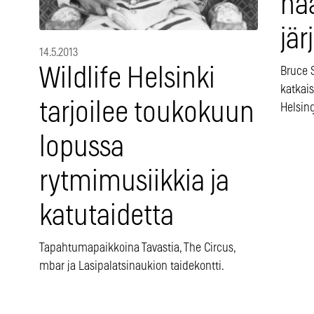
haa
jär
14.5.2013
Wildlife Helsinki
Bruce 
katkais
tarjoilee toukokuun
Helsing
lopussa
rytmimusiikkia ja
katutaidetta
Tapahtumapaikkoina Tavastia, The Circus,
mbar ja Lasipalatsinaukion taidekontti.