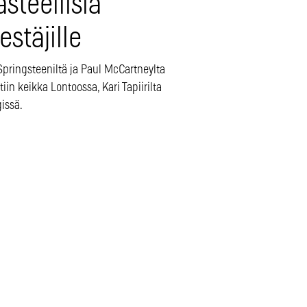
steellisia
jestäjille
Springsteeniltä ja Paul McCartneylta
tiin keikka Lontoossa, Kari Tapiirilta
issä.