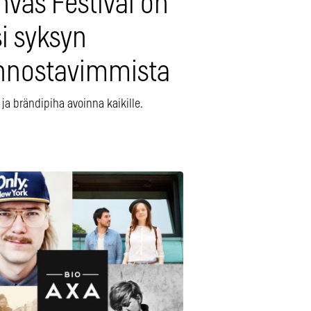
nvas Festival on
i syksyn
innostavimmista
 ja brändipiha avoinna kaikille.