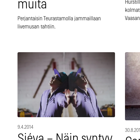
muita
Hurstil
kolmat
Vaasan
Perjantaisin Teurastamolla jammaillaan
livemusan tahtiin.
9.4.2014
30.8.20
Siéva – Näin syntyy