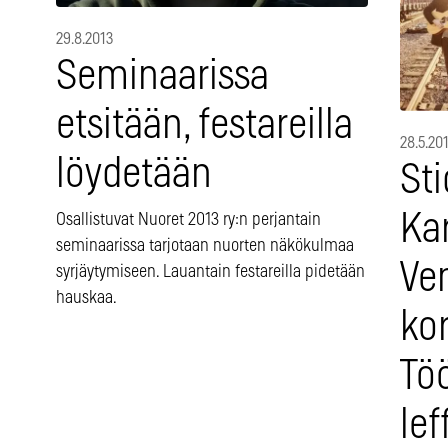
29.8.2013
Seminaarissa
etsitään, festareilla
28.5.20
löydetään
Sti
Kar
Osallistuvat Nuoret 2013 ry:n perjantain
seminaarissa tarjotaan nuorten näkökulmaa
Ve
syrjäytymiseen. Lauantain festareilla pidetään
hauskaa.
ko
Tö
lef