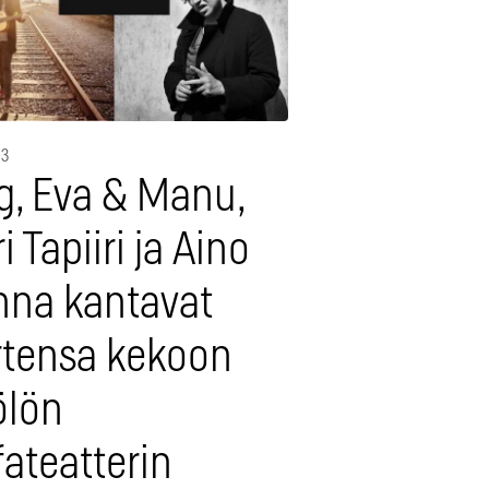
13
g, Eva & Manu,
i Tapiiri ja Aino
nna kantavat
rtensa kekoon
ölön
fateatterin