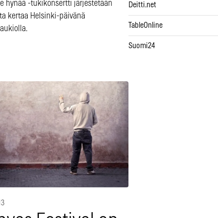
le hynää -tukikonsertti järjestetään
Deitti.net
ta kertaa Helsinki-päivänä
TableOnline
aukiolla.
Suomi24
13