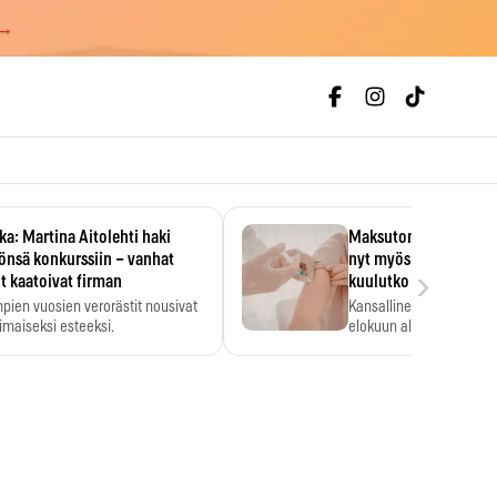
 →
ka: Martina Aitolehti haki
Maksuton vesirokkoro
önsä konkurssiin – vanhat
nyt myös aikuisille – t
›
t kaatoivat firman
kuulutko riskiryhmää
pien vuosien verorästit nousivat
Kansallinen rokotusohje
oimaiseksi esteeksi.
elokuun alussa.