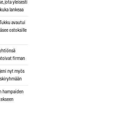
, jota yleisesti
 kuka lankeaa
ukku avautui
äsee ostoksille
 yhtiönsä
atoivat firman
jeni nyt myös
 riskiryhmään
uin hampaiden
tekseen