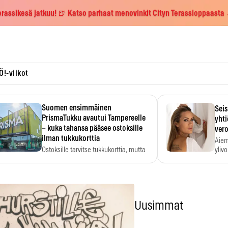
erassikesä jatkuu! 🍺 Katso parhaat menovinkit Cityn Terassioppaasta
Ö!-viikot
Suomen ensimmäinen
Seis
PrismaTukku avautui Tampereelle
yhti
– kuka tahansa pääsee ostoksille
vero
ilman tukkukorttia
Aiem
Ostoksille tarvitse tukkukorttia, mutta
yliv
yksikköhinta kannattaa tarkistaa itse.
Uusimmat