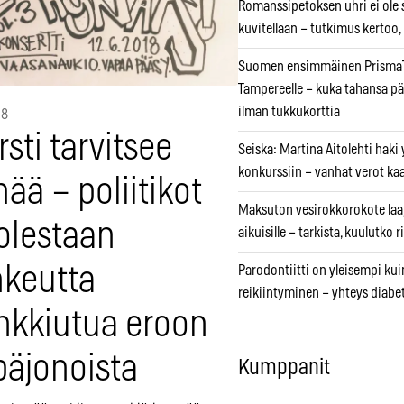
Romanssipetoksen uhri ei ole se
kuvitellaan – tutkimus kertoo,
Suomen ensimmäinen PrismaT
Tampereelle – kuka tahansa pä
ilman tukkukorttia
18
sti tarvitsee
Seiska: Martina Aitolehti haki
konkurssiin – vanhat verot ka
ää – poliitikot
Maksuton vesirokkorokote laa
olestaan
aikuisille – tarkista, kuulutko
hkeutta
Parodontiitti on yleisempi k
reikiintyminen – yhteys diabe
nkkiutua eroon
päjonoista
Kumppanit