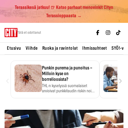
Terassikesä jatkuu! 🍺 Katso parhaat menovinkit Cityn
Terassioppaasta →
Skip
Tätä et odottanut
to
content
Etusivu
Viihde
Ruoka ja ravintolat
Ihmissuhteet
SYÖ!-vii
Punkin purema ja punoitus –
Milloin kyse on
‹
›
borrelioosista?
THL:n kyselyssä suomalaiset
arvioivat punkkitaudin riskin noin
kymmenkertaiseksi…