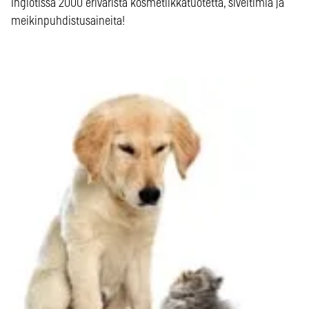
Inglotissa 2000 eriväristä kosmetiikkatuotetta, siveltimiä ja
meikinpuhdistusaineita!