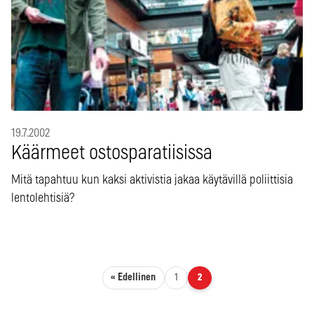
19.7.2002
Käärmeet ostosparatiisissa
Mitä tapahtuu kun kaksi aktivistia jakaa käytävillä poliittisia
lentolehtisiä?
Artikkelien sivutus
« Edellinen
1
2