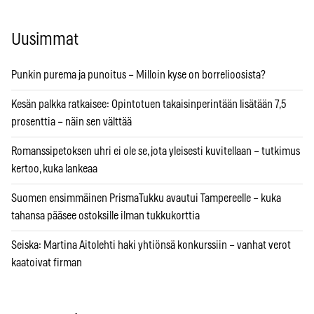
Uusimmat
Punkin purema ja punoitus – Milloin kyse on borrelioosista?
Kesän palkka ratkaisee: Opintotuen takaisinperintään lisätään 7,5
prosenttia – näin sen välttää
Romanssipetoksen uhri ei ole se, jota yleisesti kuvitellaan – tutkimus
kertoo, kuka lankeaa
Suomen ensimmäinen PrismaTukku avautui Tampereelle – kuka
tahansa pääsee ostoksille ilman tukkukorttia
Seiska: Martina Aitolehti haki yhtiönsä konkurssiin – vanhat verot
kaatoivat firman