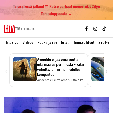
Terassikesä jatkuu! 🍺 Katso parhaat menovinkit Cityn
Terassioppaasta →
Skip
Tätä et odottanut
to
content
Etusivu
Viihde
Ruoka ja ravintolat
Ihmissuhteet
SYÖ!-vii
Avioehto ei jaa omaisuutta
eikä määrää perinnöstä – kaksi
‹
›
virhettä, joihin moni edelleen
kompastuu
Avioehto ei siirrä omaisuutta eikä
ratkaise perintöasioita.