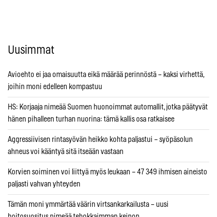
Uusimmat
Avioehto ei jaa omaisuutta eikä määrää perinnöstä – kaksi virhettä,
joihin moni edelleen kompastuu
HS: Korjaaja nimeää Suomen huonoimmat automallit, jotka päätyvät
hänen pihalleen turhan nuorina: tämä kallis osa ratkaisee
Aggressiivisen rintasyövän heikko kohta paljastui – syöpäsolun
ahneus voi kääntyä sitä itseään vastaan
Korvien soiminen voi liittyä myös leukaan – 47 349 ihmisen aineisto
paljasti vahvan yhteyden
Tämän moni ymmärtää väärin virtsankarkailusta – uusi
hoitosuositus nimeää tehokkaimman keinon