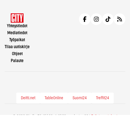
Yhteystiedot
Mediatiedot
Työpaikat
Tilaa uutiskirje
Ohjeet
Palaute
Deitti.net
TableOnline
Suomi24
Treffit24
© 2026 City.fi - Räväkkää sisältöä vuodesta -86 |
Evästeasetukset