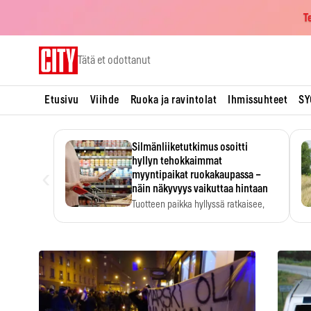
T
Skip
Tätä et odottanut
to
content
Etusivu
Viihde
Ruoka ja ravintolat
Ihmissuhteet
SY
Silmänliiketutkimus osoitti
hyllyn tehokkaimmat
‹
myyntipaikat ruokakaupassa –
näin näkyvyys vaikuttaa hintaan
Tuotteen paikka hyllyssä ratkaisee,
huomataanko se. Kauppiaat
hyödyntävät…