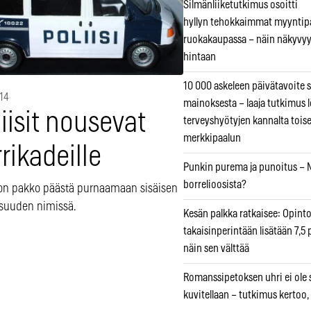
Silmänliiketutkimus osoitti
hyllyn tehokkaimmat myyntip
ruokakaupassa – näin näkyvyy
hintaan
10 000 askeleen päivätavoite 
014
mainoksesta – laaja tutkimus l
iisit nousevat
terveyshyötyjen kannalta tois
merkkipaalun
rikadeille
Punkin purema ja punoitus – M
borrelioosista?
ä on pakko päästä purnaamaan sisäisen
lisuuden nimissä.
Kesän palkka ratkaisee: Opint
takaisinperintään lisätään 7,5 
näin sen välttää
Romanssipetoksen uhri ei ole se
kuvitellaan – tutkimus kertoo,