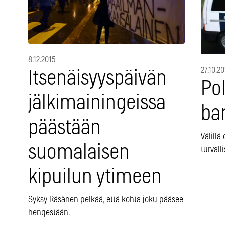
8.12.2015
27.10.2
Itsenäisyyspäivän
Pol
jälkimainingeissa
bar
päästään
Välill
suomalaisen
turval
kipuilun ytimeen
Syksy Räsänen pelkää, että kohta joku pääsee
hengestään.