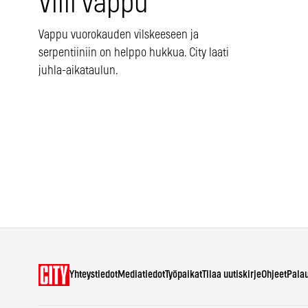
Villi vappu
Vappu vuorokauden vilskeeseen ja
serpentiiniin on helppo hukkua. City laati
juhla-aikataulun.
Yhteystiedot
Mediatiedot
Työpaikat
Tilaa uutiskirje
Ohjeet
Pala