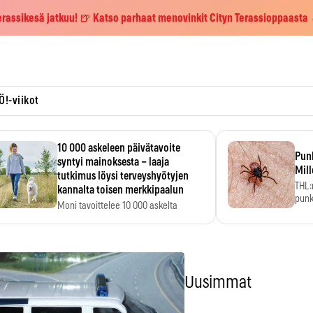
erassikesä jatkuu! 🍺 Katso parhaat menovinkit Cityn Terassioppaasta
Ö!-viikot
10 000 askeleen päivätavoite
Pun
syntyi mainoksesta – laaja
Mill
tutkimus löysi terveyshyötyjen
THL:
kannalta toisen merkkipaalun
punk
Moni tavoittelee 10 000 askelta
kym
päivässä, vaikka luku…
Uusimmat