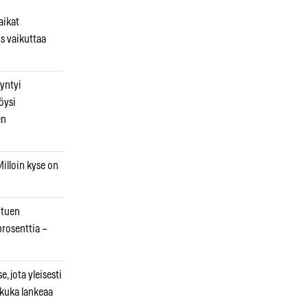
aikat
s vaikuttaa
syntyi
öysi
en
illoin kyse on
otuen
prosenttia –
, jota yleisesti
 kuka lankeaa