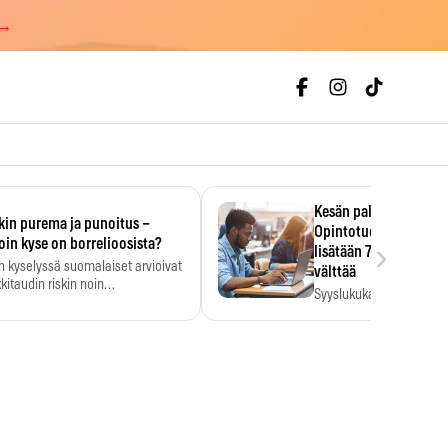
 →
Kesän palkka ratkaise
kin purema ja punoitus –
Opintotuen takaisinp
›
oin kyse on borrelioosista?
lisätään 7,5 prosentti
n kyselyssä suomalaiset arvioivat
välttää
kitaudin riskin noin
Syyslukukauden tukikuu
menkertaiseksi…
määrä ratkeaa sillä, mit
ehti…