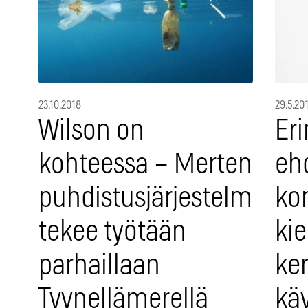
23.10.2018
29.5.20
Wilson on
Er
kohteessa – Merten
eh
puhdistusjärjestelmä
ko
tekee työtään
ki
parhaillaan
ke
Tyynellämerellä
kä