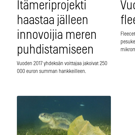
Vu
Itämeriprojekti
fl
haastaa jälleen
innovoijia meren
Fleecet
pesuker
puhdistamiseen
mikrom
Vuoden 2017 yhdeksän voittajaa jakoivat 250
000 euron summan hankkeilleen.