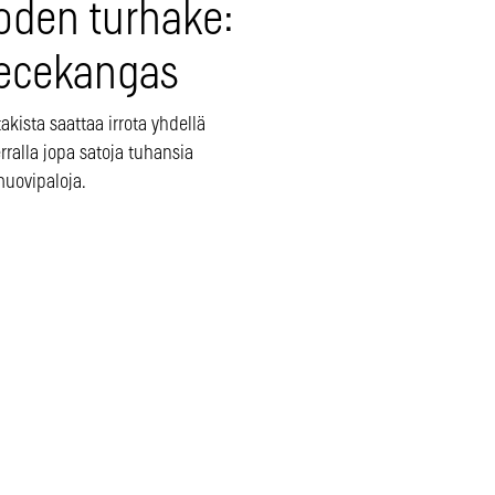
oden turhake:
eecekangas
akista saattaa irrota yhdellä
ralla jopa satoja tuhansia
uovipaloja.