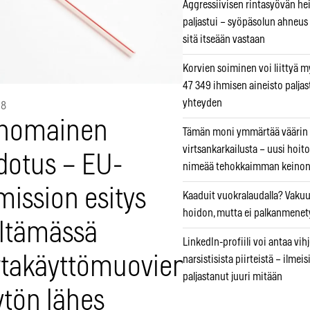
Aggressiivisen rintasyövän he
paljastui – syöpäsolun ahneus
sitä itseään vastaan
Korvien soiminen voi liittyä 
47 349 ihmisen aineisto paljas
yhteyden
18
inomainen
Tämän moni ymmärtää väärin
virtsankarkailusta – uusi hoit
dotus – EU-
nimeää tehokkaimman keino
mission esitys
Kaaduit vuokralaudalla? Vaku
hoidon, mutta ei palkanmenet
eltämässä
LinkedIn-profiili voi antaa vihj
rtakäyttömuovien
narsistisista piirteistä – ilmeis
paljastanut juuri mitään
ytön lähes