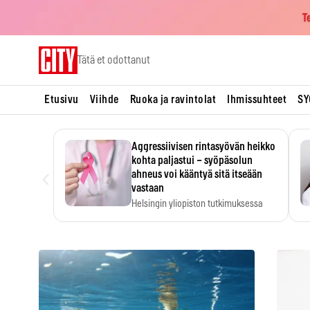
T
Skip
Tätä et odottanut
to
content
Etusivu
Viihde
Ruoka ja ravintolat
Ihmissuhteet
SY
Aggressiivisen rintasyövän heikko
kohta paljastui – syöpäsolun
‹
ahneus voi kääntyä sitä itseään
vastaan
Helsingin yliopiston tutkimuksessa
MYC-aktiivisen rintasyövän kasvu
hidastui.