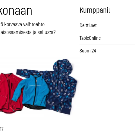
konaan
Kumppanit
kö korvaava vaihtoehto
Deitti.net
aisosaamisesta ja sellusta?
TableOnline
Suomi24
17