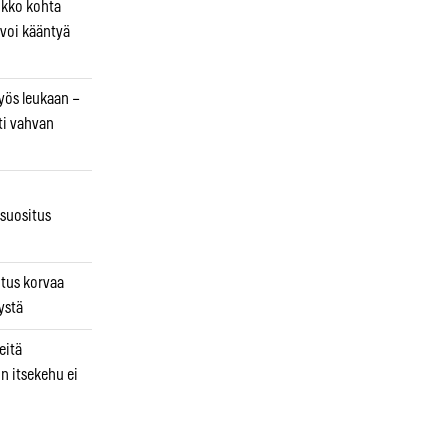
ikko kohta
 voi kääntyä
myös leukaan –
ti vahvan
osuositus
n
utus korvaa
ystä
eitä
in itsekehu ei