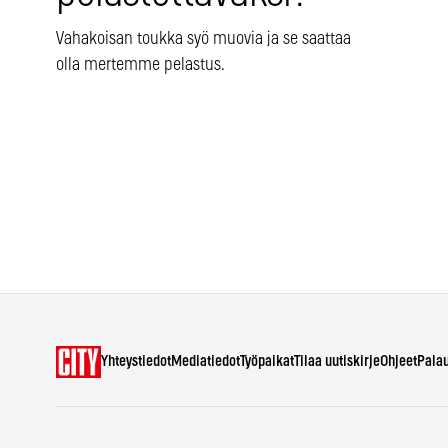
Vahakoisan toukka syö muovia ja se saattaa
olla mertemme pelastus.
Yhteystiedot
Mediatiedot
Työpaikat
Tilaa uutiskirje
Ohjeet
Pala