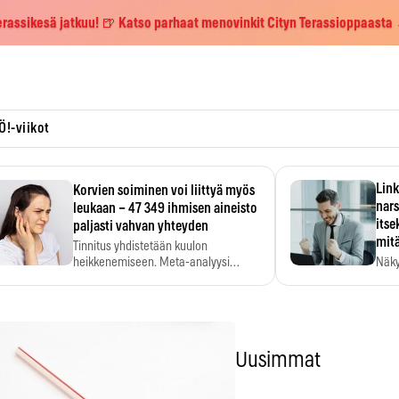
erassikesä jatkuu! 🍺 Katso parhaat menovinkit Cityn Terassioppaasta
Ö!-viikot
Link
Korvien soiminen voi liittyä myös
nars
leukaan – 47 349 ihmisen aineisto
itse
paljasti vahvan yhteyden
mit
Tinnitus yhdistetään kuulon
heikkenemiseen. Meta-analyysi
Näky
kertoo, että myös…
narsi
Uusimmat