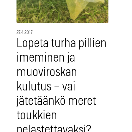
27.4.2017
Lopeta turha pillien
imeminen ja
muoviroskan
kulutus – vai
jätetäänkö meret
toukkien
pelastettavaksi?