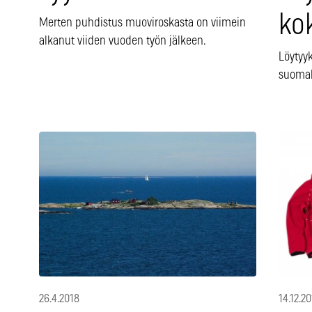
ko
Merten puhdistus muoviroskasta on viimein
alkanut viiden vuoden työn jälkeen.
Löytyy
suomal
14.12.20
26.4.2018