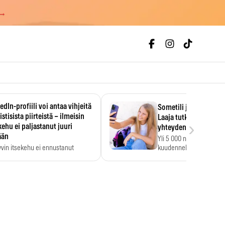
 →
edIn-profiili voi antaa vihjeitä
Sometili jo 11-vuotia
istisista piirteistä – ilmeisin
Laaja tutkimus löysi
›
kehu ei paljastanut juuri
yhteyden heikkoihin k
ään
Yli 5 000 nuoren tutkim
vin itsekehu ei ennustanut
kuudennella luokalla so
stisia piirteitä.