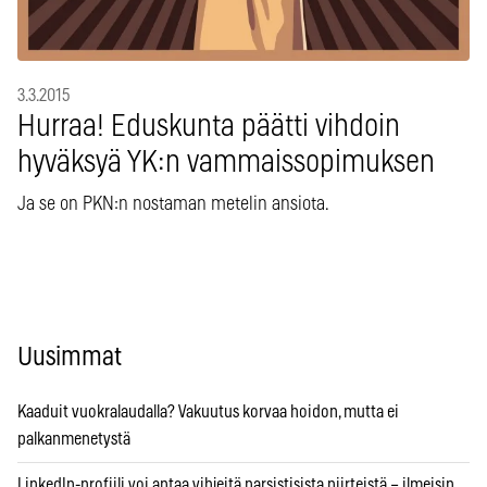
3.3.2015
Hurraa! Eduskunta päätti vihdoin
hyväksyä YK:n vammaissopimuksen
Ja se on PKN:n nostaman metelin ansiota.
Uusimmat
Kaaduit vuokralaudalla? Vakuutus korvaa hoidon, mutta ei
palkanmenetystä
LinkedIn-profiili voi antaa vihjeitä narsistisista piirteistä – ilmeisin