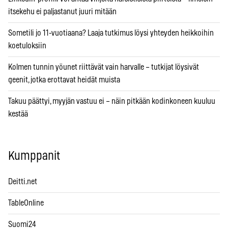
itsekehu ei paljastanut juuri mitään
Sometili jo 11-vuotiaana? Laaja tutkimus löysi yhteyden heikkoihin
koetuloksiin
Kolmen tunnin yöunet riittävät vain harvalle – tutkijat löysivät
geenit, jotka erottavat heidät muista
Takuu päättyi, myyjän vastuu ei – näin pitkään kodinkoneen kuuluu
kestää
Kumppanit
Deitti.net
TableOnline
Suomi24