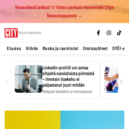
Terassikesä jatkuu! 🍺 Katso parhaat menovinkit Cityn
Terassioppaasta →
Skip
Tätä et odottanut
to
content
Etusivu
Viihde
Ruoka ja ravintolat
Ihmissuhteet
SYÖ!-vii
LinkedIn-profiili voi antaa
vihjeitä narsistisista piirteistä
‹
›
– ilmeisin itsekehu ei
paljastanut juuri mitään
Näkyvin itsekehu ei ennustanut
narsistisia piirteitä.