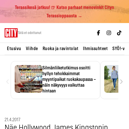
Terassikesä jatkuu! 🍺 Katso parhaat menovinkit Cityn
Terassioppaasta →
Skip
Tätä et odottanut
to
content
Etusivu
Viihde
Ruoka ja ravintolat
Ihmissuhteet
SYÖ!-vii
Silmänliiketutkimus osoitti
hyllyn tehokkaimmat
‹
›
myyntipaikat ruokakaupassa –
näin näkyvyys vaikuttaa
hintaan
Tuotteen paikka hyllyssä
ratkaisee, huomataanko se.
Kauppiaat hyödyntävät…
21.4.2017
Näe Hollywood James Kingstonin