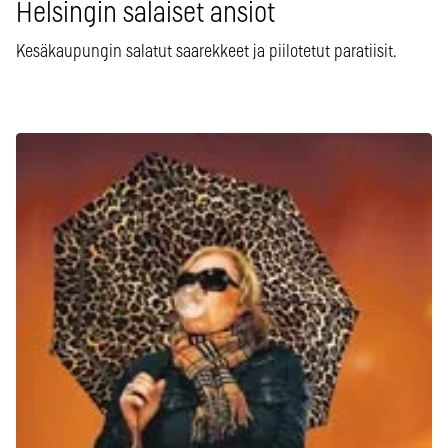
Helsingin salaiset ansiot
Kesäkaupungin salatut saarekkeet ja piilotetut paratiisit.