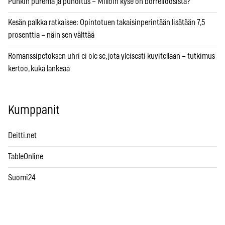
Punkin purema ja punoitus – Milloin kyse on borrelioosista?
Kesän palkka ratkaisee: Opintotuen takaisinperintään lisätään 7,5
prosenttia – näin sen välttää
Romanssipetoksen uhri ei ole se, jota yleisesti kuvitellaan – tutkimus
kertoo, kuka lankeaa
Kumppanit
Deitti.net
TableOnline
Suomi24