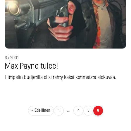
6.7.2001
Max Payne tulee!
Hittipelin budjetilla olisi tehty kaksi kotimaista elokuvaa.
Artikkelien sivutus
« Edellinen
1
…
4
5
6