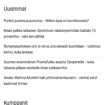
Uusimmat
Punkin purema ja punoitus – Milloin kyse on borrelioosista?
Kesän palkka ratkaisee: Opintotuen takaisinperintään lisätään 7,5
prosenttia – näin sen välttää
Romanssipetoksen uhri ei ole se, jota yleisesti kuvitellaan – tutkimus
kertoo, kuka lankeaa
Suomen ensimmäinen PrismaTukku avautui Tampereelle – kuka
tahansa pääsee ostoksille ilman tukkukorttia
Seiska: Martina Aitolehti haki yhtiönsä konkurssiin – vanhat verot
kaatoivat firman
Kumppanit