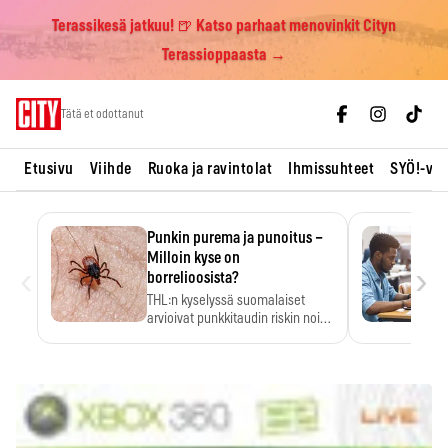
Terassikesä jatkuu! 🍺 Katso parhaat menovinkit Cityn
Terassioppaasta →
Skip
Tätä et odottanut
to
content
Etusivu
Viihde
Ruoka ja ravintolat
Ihmissuhteet
SYÖ!-vii
Punkin purema ja punoitus –
Milloin kyse on
‹
›
borrelioosista?
THL:n kyselyssä suomalaiset
arvioivat punkkitaudin riskin noin
kymmenkertaiseksi…