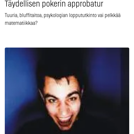
Täydellisen pokerin approbatur
Tuuria, bluffitaitoa, psykologian loppututkinto vai pelkkää
matematiikkaa?