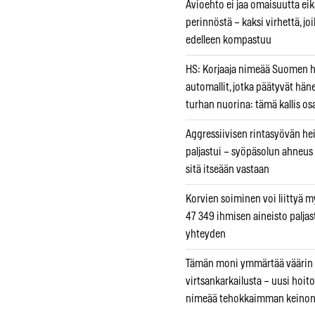
Avioehto ei jaa omaisuutta ei
perinnöstä – kaksi virhettä, jo
edelleen kompastuu
HS: Korjaaja nimeää Suomen
automallit, jotka päätyvät hän
turhan nuorina: tämä kallis os
Aggressiivisen rintasyövän he
paljastui – syöpäsolun ahneus
sitä itseään vastaan
Korvien soiminen voi liittyä 
47 349 ihmisen aineisto paljas
yhteyden
Tämän moni ymmärtää väärin
virtsankarkailusta – uusi hoit
nimeää tehokkaimman keino