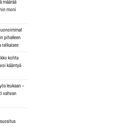
kä määrää
ihin moni
 huonoimmat
en pihalleen
a ratkaisee
ikko kohta
 voi kääntyä
myös leukaan –
ti vahvan
osuositus
n