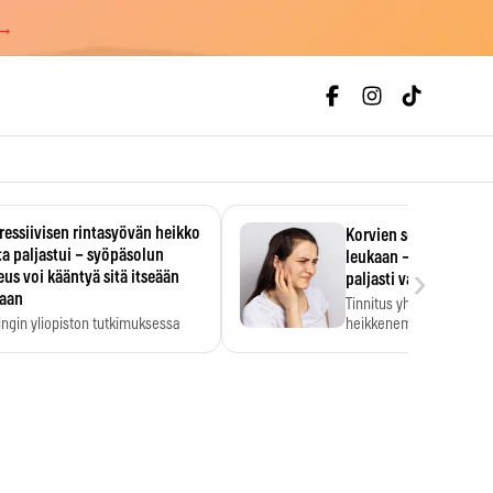
 →
essiivisen rintasyövän heikko
Korvien soiminen voi 
a paljastui – syöpäsolun
leukaan – 47 349 ihmi
›
us voi kääntyä sitä itseään
paljasti vahvan yhtey
taan
Tinnitus yhdistetään ku
ingin yliopiston tutkimuksessa
heikkenemiseen. Meta-a
aktiivisen rintasyövän kasvu
kertoo, että myös…
stui.