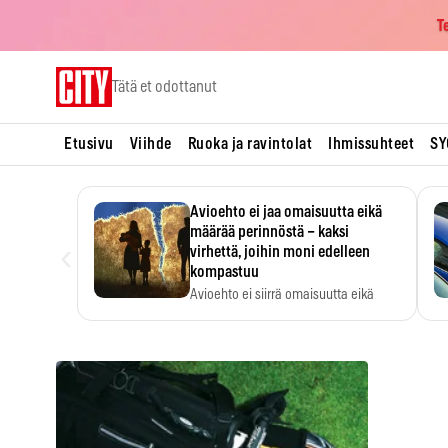
T
Skip
Tätä et odottanut
to
content
Etusivu
Viihde
Ruoka ja ravintolat
Ihmissuhteet
SY
Avioehto ei jaa omaisuutta eikä
määrää perinnöstä – kaksi
‹
virhettä, joihin moni edelleen
kompastuu
Avioehto ei siirrä omaisuutta eikä
ratkaise perintöasioita.