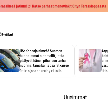
erassikesä jatkuu! 🍺 Katso parhaat menovinkit Cityn Terassioppaasta
Ö!-viikot
HS: Korjaaja nimeää Suomen
Aggr
huonoimmat automallit, jotka
koht
päätyvät hänen pihalleen turhan
ahne
nuorina: tämä kallis osa ratkaisee
vas
Ratkaisijana on usein yksi kallis
Hels
komponentti.
MYC-
hida
Uusimmat