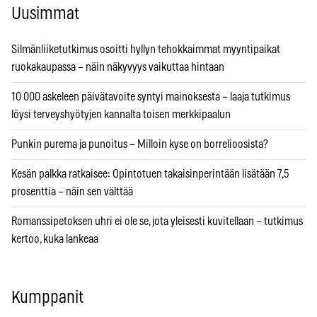
Uusimmat
Silmänliiketutkimus osoitti hyllyn tehokkaimmat myyntipaikat
ruokakaupassa – näin näkyvyys vaikuttaa hintaan
10 000 askeleen päivätavoite syntyi mainoksesta – laaja tutkimus
löysi terveyshyötyjen kannalta toisen merkkipaalun
Punkin purema ja punoitus – Milloin kyse on borrelioosista?
Kesän palkka ratkaisee: Opintotuen takaisinperintään lisätään 7,5
prosenttia – näin sen välttää
Romanssipetoksen uhri ei ole se, jota yleisesti kuvitellaan – tutkimus
kertoo, kuka lankeaa
Kumppanit