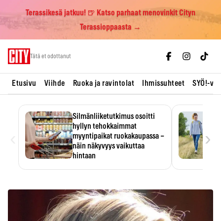
Terassikesä jatkuu! 🍺 Katso parhaat menovinkit Cityn
Terassioppaasta →
Skip
Tätä et odottanut
to
content
Etusivu
Viihde
Ruoka ja ravintolat
Ihmissuhteet
SYÖ!-vii
Silmänliiketutkimus osoitti
hyllyn tehokkaimmat
‹
›
myyntipaikat ruokakaupassa –
näin näkyvyys vaikuttaa
hintaan
Tuotteen paikka hyllyssä
ratkaisee, huomataanko se.
Kauppiaat hyödyntävät…