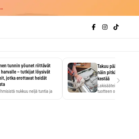
 →
en tunnin yöunet riittävät
Takuu päättyi, myyjän
 harvalle – tutkijat löysivät
näin pitkään kodinko
›
it, jotka erottavat heidät
kestää
sta
Lakisääteinen virhevast
ihmisistä nukkuu neljä tuntia ja
tuotteen oletetun kestoi
ilti…