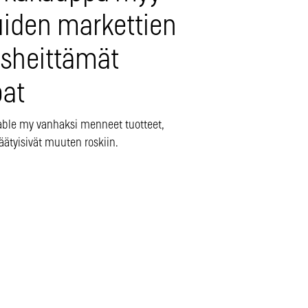
iden markettien
isheittämät
oat
Table my vanhaksi menneet tuotteet,
äätyisivät muuten roskiin.