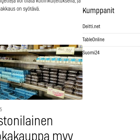
etteja voi tilata kotiinkuljetuksella, ja
akkaus on syötävä.
Kumppanit
Deitti.net
TableOnline
Suomi24
5
stonilainen
okakauppa myy