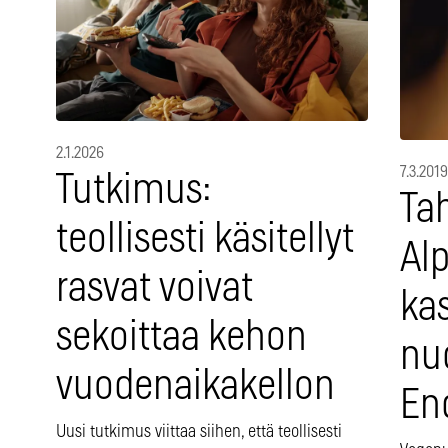
2.1.2026
7.3.2019
Tutkimus:
Ta
teollisesti käsitellyt
Al
rasvat voivat
kas
sekoittaa kehon
nu
vuodenaikakellon
En
Uusi tutkimus viittaa siihen, että teollisesti