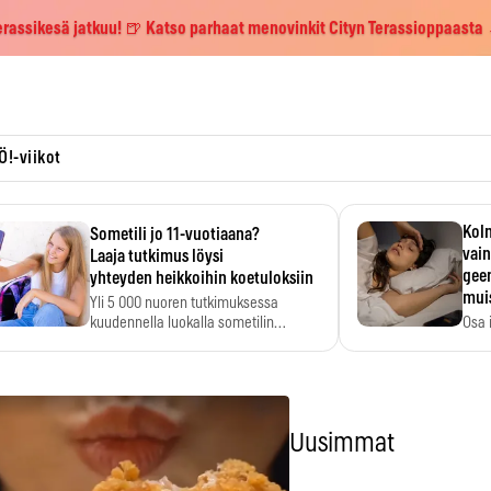
erassikesä jatkuu! 🍺 Katso parhaat menovinkit Cityn Terassioppaasta
Ö!-viikot
Kolm
Sometili jo 11-vuotiaana?
vain
Laaja tutkimus löysi
geen
yhteyden heikkoihin koetuloksiin
mui
Yli 5 000 nuoren tutkimuksessa
kuudennella luokalla sometilin…
Osa 
voi s
Uusimmat