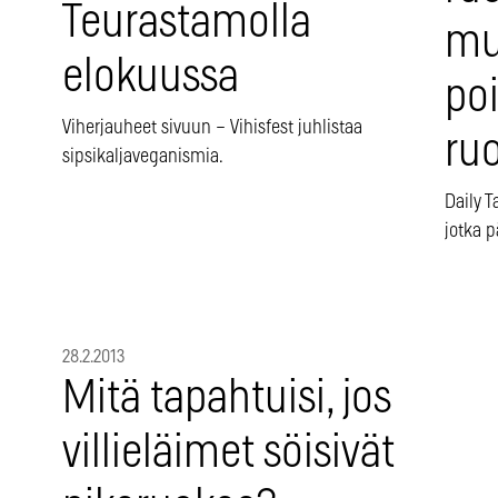
Teurastamolla
mu
elokuussa
po
Viherjauheet sivuun – Vihisfest juhlistaa
ru
sipsikaljaveganismia.
Daily 
jotka p
28.2.2013
Mitä tapahtuisi, jos
villieläimet söisivät