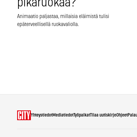
pikaruokaa?
Animaatio paljastaa, millaisia eläimistä tulisi
epäterveellisellä ruokavaliolla.
Yhteystiedot
Mediatiedot
Työpaikat
Tilaa uutiskirje
Ohjeet
Pala