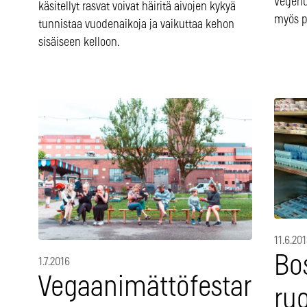
Vegenug
käsitellyt rasvat voivat häiritä aivojen kykyä
myös p
tunnistaa vuodenaikoja ja vaikuttaa kehon
sisäiseen kelloon.
11.6.201
Bo
1.7.2016
Vegaanimättöfestari
ru