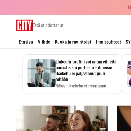
T
Skip
Tätä et odottanut
to
content
Etusivu
Viihde
Ruoka ja ravintolat
Ihmissuhteet
SY
LinkedIn-profiili voi antaa vihjeitä
narsistisista piirteistä – ilmeisin
‹
itsekehu ei paljastanut juuri
mitään
Näkyvin itsekehu ei ennustanut
narsistisia piirteitä.