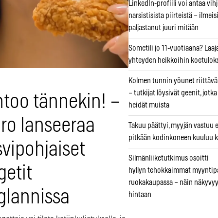
LinkedIn-profiili voi antaa vihj
narsistisista piirteistä – ilmeis
paljastanut juuri mitään
Sometili jo 11-vuotiaana? Laaj
yhteyden heikkoihin koetuloks
Kolmen tunnin yöunet riittävät
– tutkijat löysivät geenit, jotk
htoo tännekin! –
heidät muista
pro lanseeraa
Takuu päättyi, myyjän vastuu e
pitkään kodinkoneen kuuluu k
vipohjaiset
Silmänliiketutkimus osoitti
getit
hyllyn tehokkaimmat myyntip
ruokakaupassa – näin näkyvyy
glannissa
hintaan