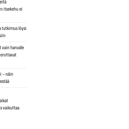
eitä
in itsekehu ei
a tutkimus löysi
iin
 vain harvalle
a erottavat
i – näin
estää
aikat
s vaikuttaa