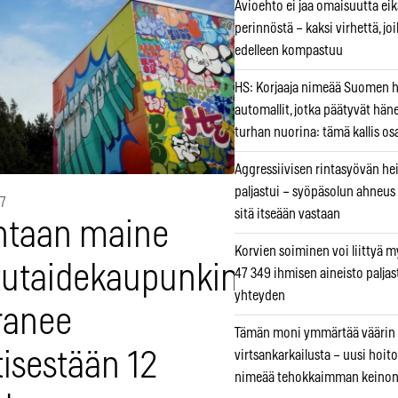
Avioehto ei jaa omaisuutta ei
perinnöstä – kaksi virhettä, jo
edelleen kompastuu
HS: Korjaaja nimeää Suomen
automallit, jotka päätyvät hän
turhan nuorina: tämä kallis os
Aggressiivisen rintasyövän he
paljastui – syöpäsolun ahneus
17
sitä itseään vastaan
ntaan maine
Korvien soiminen voi liittyä 
tutaidekaupunkina
47 349 ihmisen aineisto paljas
yhteyden
ranee
Tämän moni ymmärtää väärin
tisestään 12
virtsankarkailusta – uusi hoit
nimeää tehokkaimman keino