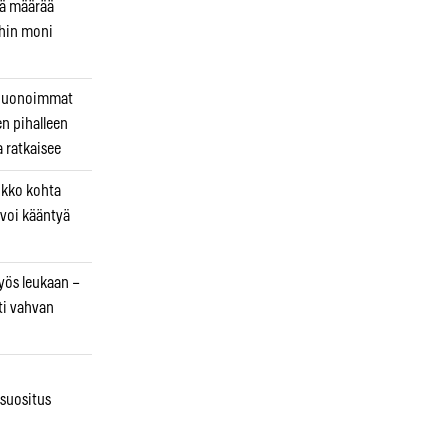
kä määrää
ihin moni
 huonoimmat
en pihalleen
a ratkaisee
ikko kohta
 voi kääntyä
myös leukaan –
ti vahvan
osuositus
n