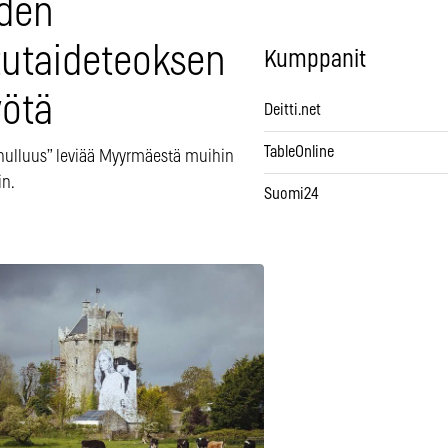
den
tutaideteoksen
Kumppanit
ötä
Deitti.net
TableOnline
hulluus” leviää Myyrmäestä muihin
in.
Suomi24