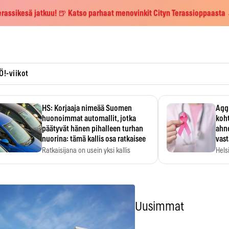
erassikesä jatkuu! 🍺 Katso parhaat menovinkit Cityn Terassioppaasta
Ö!-viikot
HS: Korjaaja nimeää Suomen
Aggr
huonoimmat automallit, jotka
koht
päätyvät hänen pihalleen turhan
ahne
nuorina: tämä kallis osa ratkaisee
vas
Ratkaisijana on usein yksi kallis
Hels
komponentti.
MYC-
hida
Uusimmat