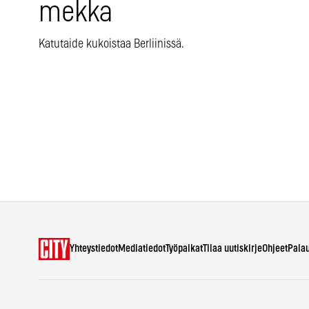
mekka
Katutaide kukoistaa Berliinissä.
Yhteystiedot
Mediatiedot
Työpaikat
Tilaa uutiskirje
Ohjeet
Pala