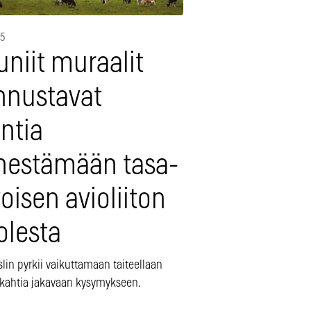
15
niit muraalit
nnustavat
antia
nestämään tasa-
oisen avioliiton
olesta
lin pyrkii vaikuttamaan taiteellaan
kahtia jakavaan kysymykseen.