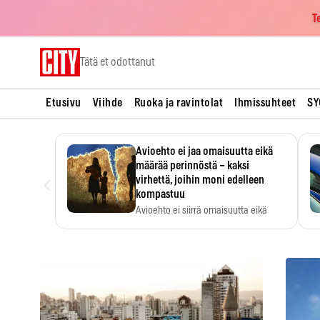
T
Skip
Tätä et odottanut
to
content
Etusivu
Viihde
Ruoka ja ravintolat
Ihmissuhteet
SY
Avioehto ei jaa omaisuutta eikä
määrää perinnöstä – kaksi
‹
virhettä, joihin moni edelleen
kompastuu
Avioehto ei siirrä omaisuutta eikä
ratkaise perintöasioita.