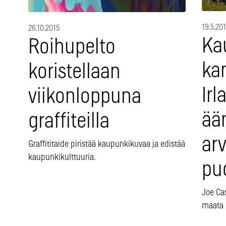
19.5.20
26.10.2015
Kau
Roihupelto
ka
koristellaan
Irl
viikonloppuna
ää
graffiteilla
arv
Graffititaide piristää kaupunkikuvaa ja edistää
kaupunkikulttuuria.
pu
Joe Cas
maata 