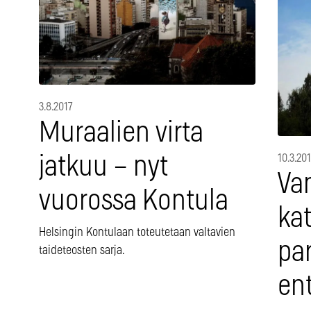
3.8.2017
Muraalien virta
jatkuu – nyt
10.3.20
Va
vuorossa Kontula
ka
Helsingin Kontulaan toteutetaan valtavien
pa
taideteosten sarja.
en