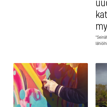
uu
ka
my
“Seinä
lähiöih