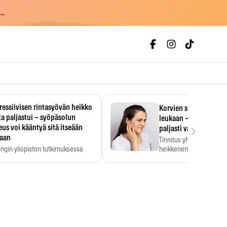
 →
essiivisen rintasyövän heikko
Korvien soiminen voi 
a paljastui – syöpäsolun
leukaan – 47 349 ihmi
›
us voi kääntyä sitä itseään
paljasti vahvan yhtey
taan
Tinnitus yhdistetään ku
ingin yliopiston tutkimuksessa
heikkenemiseen. Meta-a
aktiivisen rintasyövän kasvu
kertoo, että myös…
stui.