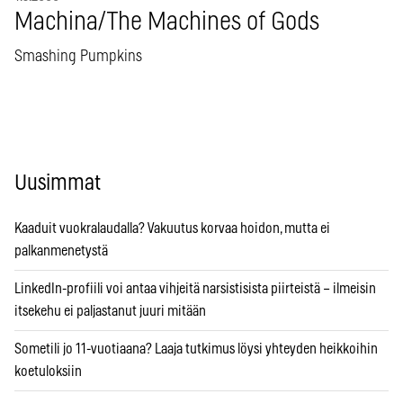
Machina/The Machines of Gods
Smashing Pumpkins
Uusimmat
Kaaduit vuokralaudalla? Vakuutus korvaa hoidon, mutta ei
palkanmenetystä
LinkedIn-profiili voi antaa vihjeitä narsistisista piirteistä – ilmeisin
itsekehu ei paljastanut juuri mitään
Sometili jo 11-vuotiaana? Laaja tutkimus löysi yhteyden heikkoihin
koetuloksiin