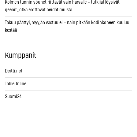
Kolmen tunnin yöunet riittävät vain harvalle – tutkijat löysivät
geenit, jotka erottavat heidät muista
Takuu päättyi, myyjän vastuu ei – näin pitkään kodinkoneen kuuluu
kestää
Kumppanit
Deitti.net
TableOnline
Suomi24