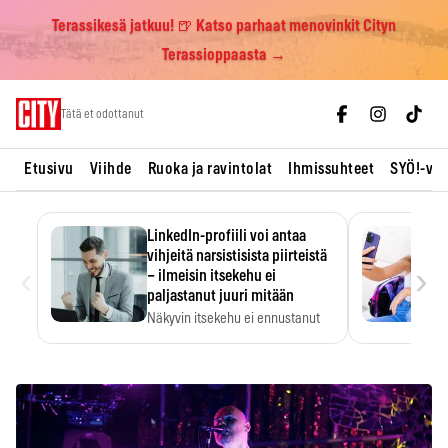
Terassikesä jatkuu! 🍺 Katso parhaat menovinkit Cityn
Terassioppaasta →
Skip
Tätä et odottanut
to
content
Etusivu
Viihde
Ruoka ja ravintolat
Ihmissuhteet
SYÖ!-vii
LinkedIn-profiili voi antaa
vihjeitä narsistisista piirteistä
‹
›
– ilmeisin itsekehu ei
paljastanut juuri mitään
Näkyvin itsekehu ei ennustanut
narsistisia piirteitä.