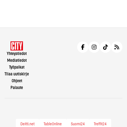
Yhteystiedot
Mediatiedot
Työpaikat
Tilaa uutiskirje
Ohjeet
Palaute
Deitti.net
TableOnline
Suomi24
Treffit24