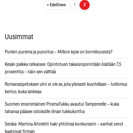
Artikkelien sivutus
« Edellinen
1
2
Uusimmat
Punkin purema ja punoitus – Milloin kyse on borrelioosista?
Kesän palkka ratkaisee: Opintotuen takaisinperintään lisätään 7,5
prosenttia – näin sen välttää
Romanssipetoksen uhri ei ole se, jota yleisesti kuvitellaan – tutkimus
kertoo, kuka lankeaa
Suomen ensimmäinen PrismaTukku avautui Tampereelle – kuka
tahansa pääsee ostoksille ilman tukkukorttia
Seiska: Martina Aitolehti haki yhtiönsä konkurssiin – vanhat verot
kaatoivat firman