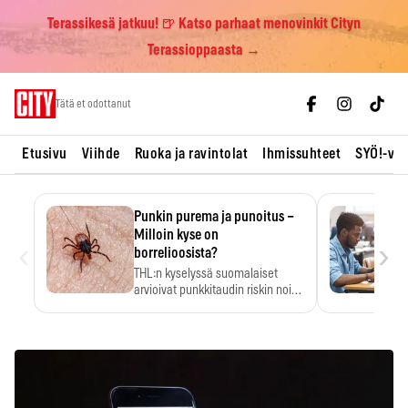
Terassikesä jatkuu! 🍺 Katso parhaat menovinkit Cityn
Terassioppaasta →
Skip
Tätä et odottanut
to
content
Etusivu
Viihde
Ruoka ja ravintolat
Ihmissuhteet
SYÖ!-vii
Punkin purema ja punoitus –
Milloin kyse on
‹
›
borrelioosista?
THL:n kyselyssä suomalaiset
arvioivat punkkitaudin riskin noin
kymmenkertaiseksi…