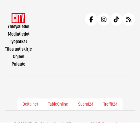
Yhteystiedot
Mediatiedot
Työpaikat
Tilaa uutiskirje
Ohjeet
Palaute
Deitti.net
TableOnline
Suomi24
Treffit24
© 2026 City.fi - Räväkkää sisältöä vuodesta -86 |
Evästeasetukset