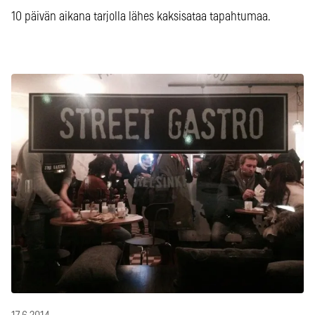
10 päivän aikana tarjolla lähes kaksisataa tapahtumaa.