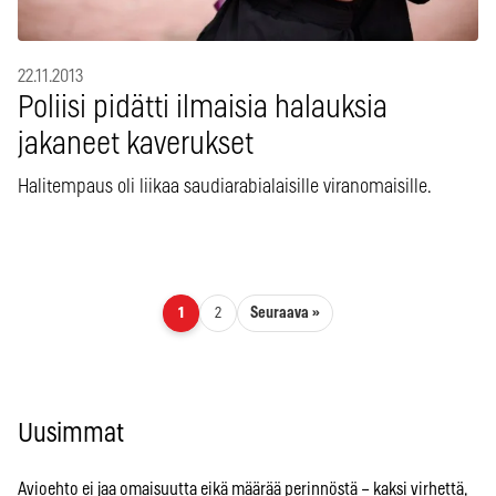
22.11.2013
Poliisi pidätti ilmaisia halauksia
jakaneet kaverukset
Halitempaus oli liikaa saudiarabialaisille viranomaisille.
Artikkelien sivutus
Seuraava »
1
2
Uusimmat
Avioehto ei jaa omaisuutta eikä määrää perinnöstä – kaksi virhettä,