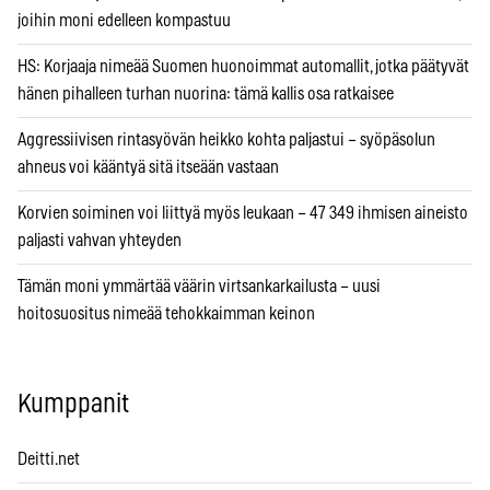
joihin moni edelleen kompastuu
HS: Korjaaja nimeää Suomen huonoimmat automallit, jotka päätyvät
hänen pihalleen turhan nuorina: tämä kallis osa ratkaisee
Aggressiivisen rintasyövän heikko kohta paljastui – syöpäsolun
ahneus voi kääntyä sitä itseään vastaan
Korvien soiminen voi liittyä myös leukaan – 47 349 ihmisen aineisto
paljasti vahvan yhteyden
Tämän moni ymmärtää väärin virtsankarkailusta – uusi
hoitosuositus nimeää tehokkaimman keinon
Kumppanit
Deitti.net