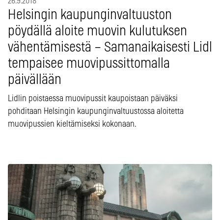
26.9.2018
Helsingin kaupunginvaltuuston
pöydällä aloite muovin kulutuksen
vähentämisestä – Samanaikaisesti Lidl
tempaisee muovipussittomalla
päivällään
Lidlin poistaessa muovipussit kaupoistaan päiväksi
pohditaan Helsingin kaupunginvaltuustossa aloitetta
muovipussien kieltämiseksi kokonaan.