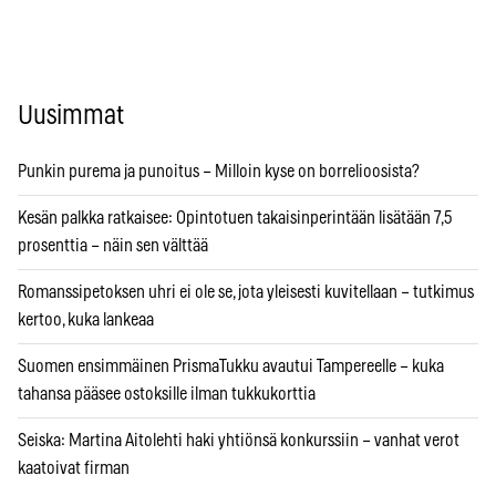
Uusimmat
Punkin purema ja punoitus – Milloin kyse on borrelioosista?
Kesän palkka ratkaisee: Opintotuen takaisinperintään lisätään 7,5
prosenttia – näin sen välttää
Romanssipetoksen uhri ei ole se, jota yleisesti kuvitellaan – tutkimus
kertoo, kuka lankeaa
Suomen ensimmäinen PrismaTukku avautui Tampereelle – kuka
tahansa pääsee ostoksille ilman tukkukorttia
Seiska: Martina Aitolehti haki yhtiönsä konkurssiin – vanhat verot
kaatoivat firman