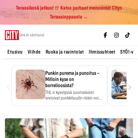
Terassikesä jatkuu! 🍺 Katso parhaat menovinkit Cityn
Terassioppaasta →
Skip
Tätä et odottanut
to
content
Etusivu
Viihde
Ruoka ja ravintolat
Ihmissuhteet
SYÖ!-vii
Punkin purema ja punoitus –
Milloin kyse on
‹
›
borrelioosista?
THL:n kyselyssä suomalaiset
arvioivat punkkitaudin riskin noin
kymmenkertaiseksi…