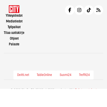
Yhteystiedot
Mediatiedot
Työpaikat
Tilaa uutiskirje
Ohjeet
Palaute
Deitti.net
TableOnline
Suomi24
Treffit24
© 2026 City.fi - Räväkkää sisältöä vuodesta -86 |
Evästeasetukset