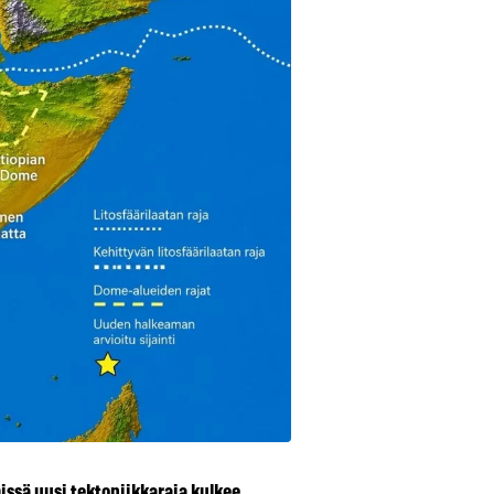
issä uusi tektoniikkaraja kulkee