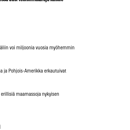
väliin voi miljoonia vuosia myöhemmin
 ja Pohjois-Amerikka erkautuivat
 erillisiä maamassoja nykyisen
ä