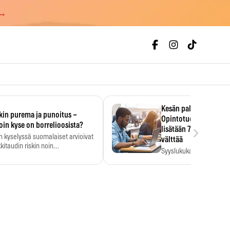
 →
Kesän palkka ratkaise
kin purema ja punoitus –
Opintotuen takaisinp
›
oin kyse on borrelioosista?
lisätään 7,5 prosentti
n kyselyssä suomalaiset arvioivat
välttää
kitaudin riskin noin
Syyslukukauden tukikuu
menkertaiseksi…
määrä ratkeaa sillä, mit
ehti…