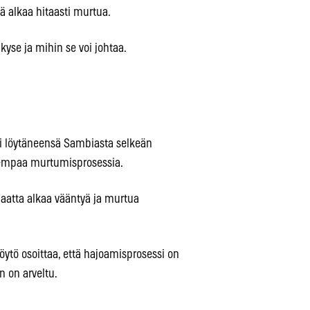
ä alkaa hitaasti murtua.
 kyse ja mihin se voi johtaa.
i löytäneensä Sambiasta selkeän
ajempaa murtumisprosessia.
aatta alkaa vääntyä ja murtua
öytö osoittaa, että hajoamisprosessi on
 on arveltu.