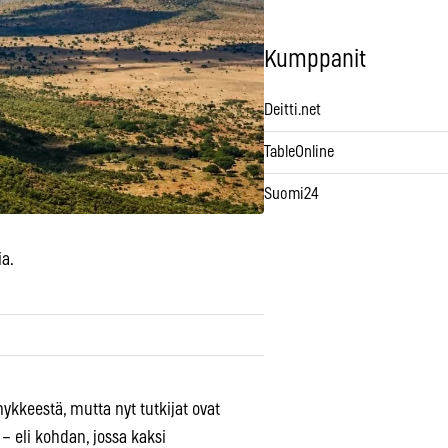
Kumppanit
Deitti.net
TableOnline
Suomi24
ia.
kkeestä, mutta nyt tutkijat ovat
 eli kohdan, jossa kaksi