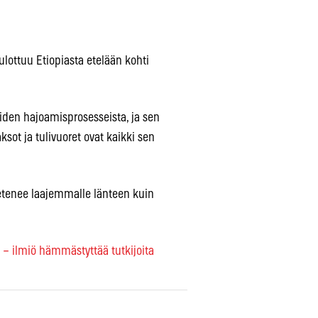
lottuu Etiopiasta etelään kohti
iden hajoamisprosesseista, ja sen
ksot ja tulivuoret ovat kaikki sen
 etenee laajemmalle länteen kuin
 ilmiö hämmästyttää tutkijoita