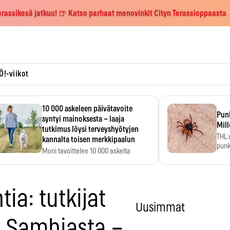
erassikesä jatkuu! 🍺 Katso parhaat menovinkit Cityn Terassioppaasta
Ö!-viikot
10 000 askeleen päivätavoite
Pun
syntyi mainoksesta – laaja
Mill
tutkimus löysi terveyshyötyjen
THL:
kannalta toisen merkkipaalun
punk
Moni tavoittelee 10 000 askelta
kym
päivässä, vaikka luku…
ia: tutkijat
Uusimmat
n Sambiasta –