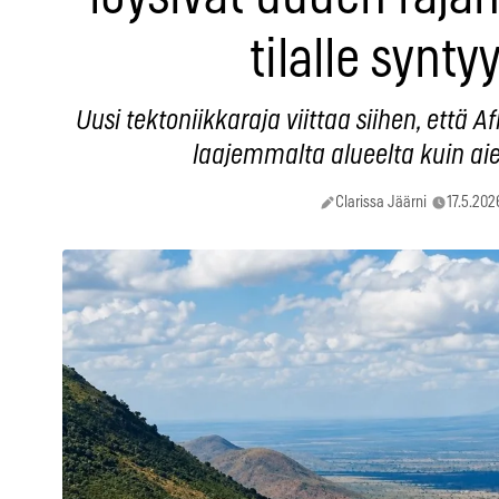
tilalle synty
Uusi tektoniikkaraja viittaa siihen, että 
laajemmalta alueelta kuin ai
Clarissa Jäärni
17.5.202