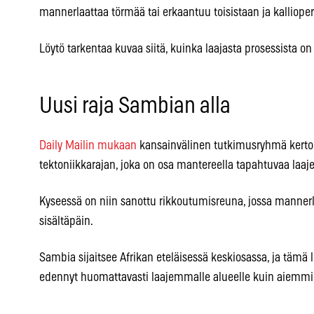
mannerlaattaa törmää tai erkaantuu toisistaan ja kallioper
Löytö tarkentaa kuvaa siitä, kuinka laajasta prosessista on
Uusi raja Sambian alla
Daily Mailin mukaan
kansainvälinen tutkimusryhmä kerto
tektoniikkarajan, joka on osa mantereella tapahtuvaa la
Kyseessä on niin sanottu rikkoutumisreuna, jossa mannerl
sisältäpäin.
Sambia sijaitsee Afrikan eteläisessä keskiosassa, ja tämä l
edennyt huomattavasti laajemmalle alueelle kuin aiemmin