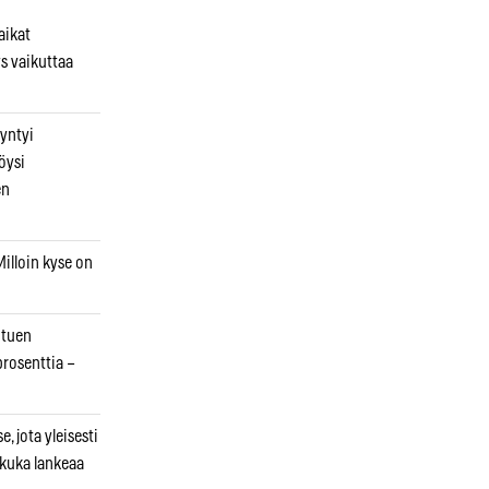
aikat
s vaikuttaa
syntyi
öysi
en
illoin kyse on
otuen
prosenttia –
, jota yleisesti
 kuka lankeaa