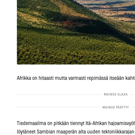
Afrikka on hitaasti mutta varmasti repimässä itseään kaht
Tiedemaailma on pitkään tiennyt Itä-Afrikan hajoamisvyöhy
löytäneet Sambian maaperän alta uuden tektoniikkarajan –