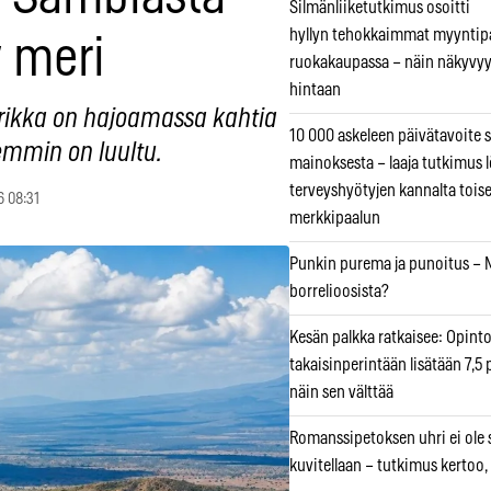
Silmänliiketutkimus osoitti
hyllyn tehokkaimmat myyntip
y meri
ruokakaupassa – näin näkyvyy
hintaan
Afrikka on hajoamassa kahtia
10 000 askeleen päivätavoite 
emmin on luultu.
mainoksesta – laaja tutkimus l
terveyshyötyjen kannalta tois
6 08:31
merkkipaalun
Punkin purema ja punoitus – M
borrelioosista?
Kesän palkka ratkaisee: Opint
takaisinperintään lisätään 7,5 
näin sen välttää
Romanssipetoksen uhri ei ole se
kuvitellaan – tutkimus kertoo,