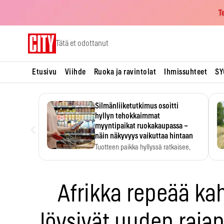
T
Skip
Tätä et odottanut
to
content
Etusivu
Viihde
Ruoka ja ravintolat
Ihmissuhteet
SY
Silmänliiketutkimus osoitti
hyllyn tehokkaimmat
‹
myyntipaikat ruokakaupassa –
näin näkyvyys vaikuttaa hintaan
Tuotteen paikka hyllyssä ratkaisee,
huomataanko se. Kauppiaat
hyödyntävät…
Afrikka repeää kaht
löysivät uuden raja