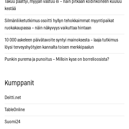
Takuu päättyi, myyjän vastuu ei – näin pitkään kodinkoneen kuuluu
kestää
Silmänliiketutkimus osoitti hyllyn tehokkaimmat myyntipaikat
ruokakaupassa – näin näkyvyys vaikuttaa hintaan
10 000 askeleen päivätavoite syntyi mainoksesta – laaja tutkimus
löysi terveyshyötyjen kannalta toisen merkkipaalun
Punkin purema ja punoitus – Milloin kyse on borrelioosista?
Kumppanit
Deitti.net
TableOnline
Suomi24