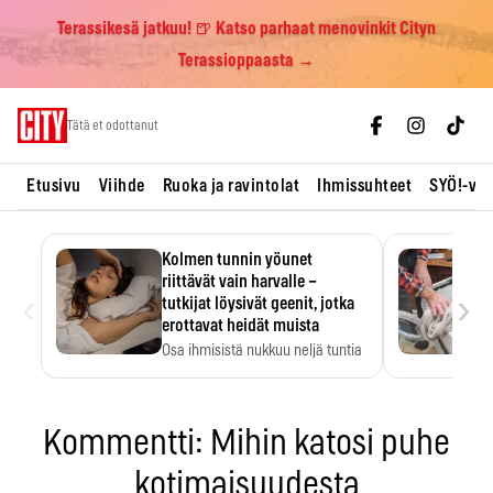
Terassikesä jatkuu! 🍺 Katso parhaat menovinkit Cityn
Terassioppaasta →
Skip
Tätä et odottanut
to
content
Etusivu
Viihde
Ruoka ja ravintolat
Ihmissuhteet
SYÖ!-vii
Kolmen tunnin yöunet
riittävät vain harvalle –
‹
›
tutkijat löysivät geenit, jotka
erottavat heidät muista
Osa ihmisistä nukkuu neljä tuntia
ja voi silti…
Kommentti: Mihin katosi puhe
kotimaisuudesta