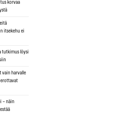
utus korvaa
ystä
eitä
in itsekehu ei
a tutkimus löysi
iin
 vain harvalle
a erottavat
i – näin
estää