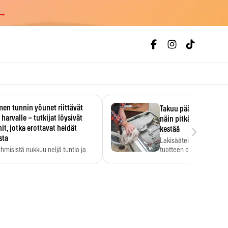
 →
en tunnin yöunet riittävät
Takuu päättyi, myyjän
 harvalle – tutkijat löysivät
näin pitkään kodinko
›
it, jotka erottavat heidät
kestää
sta
Lakisääteinen virhevast
ihmisistä nukkuu neljä tuntia ja
tuotteen oletetun kestoi
ilti…