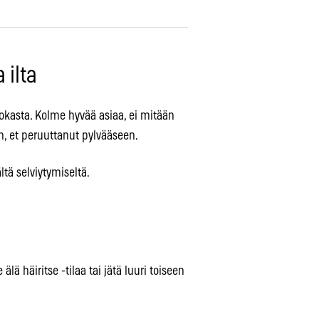
 ilta
hokasta. Kolme hyvää asiaa, ei mitään
iin, et peruuttanut pylvääseen.
ä selviytymiseltä.
lä häiritse -tilaa tai jätä luuri toiseen