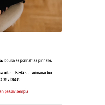
la: lopulta se ponnahtaa pinnalle.
a oikein. Käytä sitä voimana: tee
ä se viisaasti.
aan passiivisempia