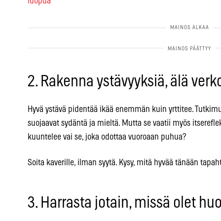
luopua
2. Rakenna ystävyyksiä, älä verk
Hyvä ystävä pidentää ikää enemmän kuin yrttitee. Tutkim
suojaavat sydäntä ja mieltä. Mutta se vaatii myös itsereflekt
kuuntelee vai se, joka odottaa vuoroaan puhua?
Soita kaverille, ilman syytä. Kysy, mitä hyvää tänään tapaht
3. Harrasta jotain, missä olet hu