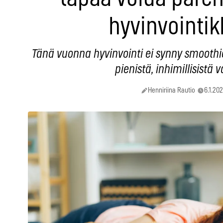
hyvinvointikl
Tänä vuonna hyvinvointi ei synny smoothie
pienistä, inhimillisistä v
Henniriina Rautio
6.1.20