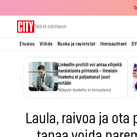
T
Skip
Tätä et odottanut
to
content
Etusivu
Viihde
Ruoka ja ravintolat
Ihmissuhteet
SY
LinkedIn-profiili voi antaa vihjeitä
narsistisista piirteistä – ilmeisin
‹
itsekehu ei paljastanut juuri
mitään
Näkyvin itsekehu ei ennustanut
narsistisia piirteitä.
Laula, raivoa ja ota
tapaa voida pare