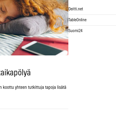
Deitti.net
TableOnline
Suomi24
aikapölyä
on koottu yhteen tutkittuja tapoja lisätä