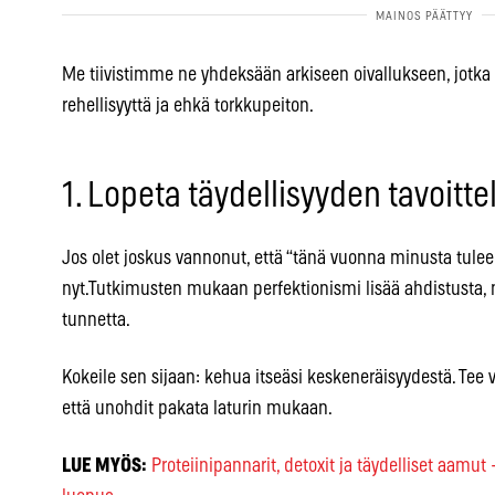
Me tiivistimme ne yhdeksään arkiseen oivallukseen, jotka
rehellisyyttä ja ehkä torkkupeiton.
1. Lopeta täydellisyyden tavoitte
Jos olet joskus vannonut, että “tänä vuonna minusta tulee
nyt.Tutkimusten mukaan perfektionismi lisää ahdistus
tunnetta.
Kokeile sen sijaan: kehua itseäsi keskeneräisyydestä. Tee v
että unohdit pakata laturin mukaan.
LUE MYÖS:
Proteiinipannarit, detoxit ja täydelliset aamut