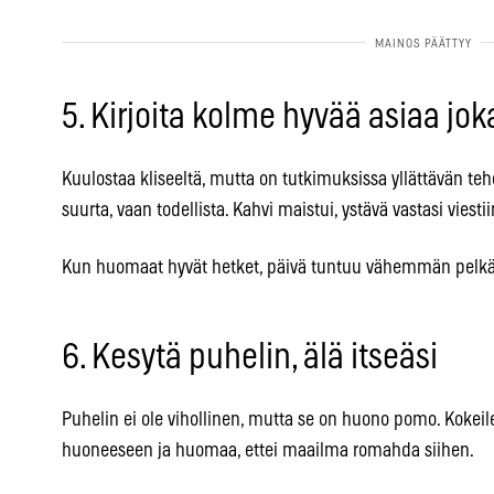
5. Kirjoita kolme hyvää asiaa joka
Kuulostaa kliseeltä, mutta on tutkimuksissa yllättävän te
suurta, vaan todellista. Kahvi maistui, ystävä vastasi viest
Kun huomaat hyvät hetket, päivä tuntuu vähemmän pelkält
6. Kesytä puhelin, älä itseäsi
Puhelin ei ole vihollinen, mutta se on huono pomo. Kokeile ä
huoneeseen ja huomaa, ettei maailma romahda siihen.