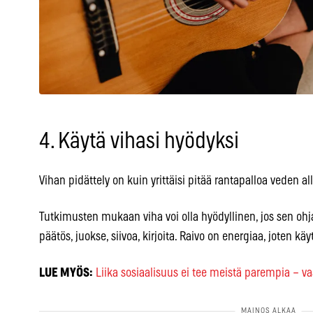
4. Käytä vihasi hyödyksi
Vihan pidättely on kuin yrittäisi pitää rantapalloa veden al
Tutkimusten mukaan viha voi olla hyödyllinen, jos sen ohja
päätös, juokse, siivoa, kirjoita. Raivo on energiaa, joten käyt
LUE MYÖS:
Liika sosiaalisuus ei tee meistä parempia – v