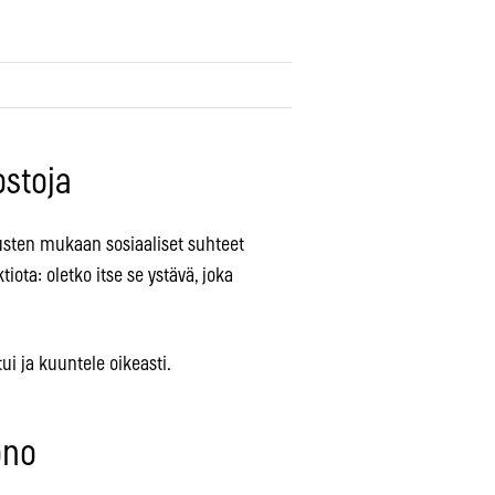
ostoja
usten mukaan sosiaaliset suhteet
iota: oletko itse se ystävä, joka
ui ja kuuntele oikeasti.
ono