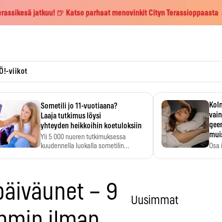
erassikesä jatkuu! 🍺 Katso parhaat menovinkit Cityn Terassioppaasta
Ö!-viikot
Kolm
Sometili jo 11-vuotiaana?
vain
Laaja tutkimus löysi
geen
yhteyden heikkoihin koetuloksiin
mui
Yli 5 000 nuoren tutkimuksessa
kuudennella luokalla sometilin…
Osa 
voi s
 päiväunet – 9
Uusimmat
mmin ilman