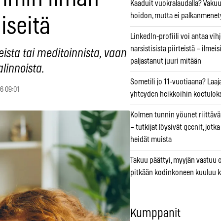
Kaaduit vuokralaudalla? Vaku
hoidon, mutta ei palkanmenet
iseitä
LinkedIn-profiili voi antaa vihj
narsistisista piirteistä – ilmeis
ista tai meditoinnista, vaan
paljastanut juuri mitään
alinnoista.
Sometili jo 11-vuotiaana? Laaj
26 09:01
yhteyden heikkoihin koetuloks
Kolmen tunnin yöunet riittävät
– tutkijat löysivät geenit, jotk
heidät muista
Takuu päättyi, myyjän vastuu e
pitkään kodinkoneen kuuluu k
Kumppanit