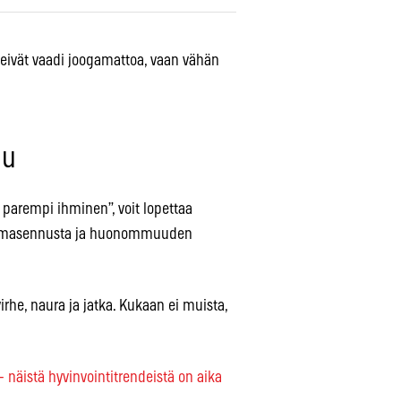
 eivät vaadi joogamattoa, vaan vähän
lu
 parempi ihminen”, voit lopettaa
ta, masennusta ja huonommuuden
irhe, naura ja jatka. Kukaan ei muista,
 – näistä hyvinvointitrendeistä on aika