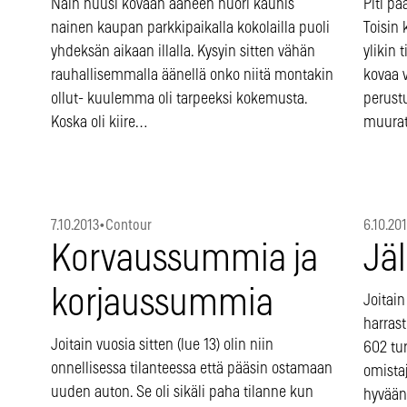
Näin huusi kovaan ääneen nuori kaunis
Piti pää
nainen kaupan parkkipaikalla kokolailla puoli
Toisin 
yhdeksän aikaan illalla. Kysyin sitten vähän
ylikin 
rauhallisemmalla äänellä onko niitä montakin
kovaa 
ollut- kuulemma oli tarpeeksi kokemusta.
perustu
Koska oli kiire…
muura
7.10.2013
•
Contour
6.10.20
Korvaussummia ja
Jä
korjaussummia
Joitain
harrast
Joitain vuosia sitten (lue 13) olin niin
602 tu
onnellisessa tilanteessa että pääsin ostamaan
omistaj
uuden auton. Se oli sikäli paha tilanne kun
hyvään