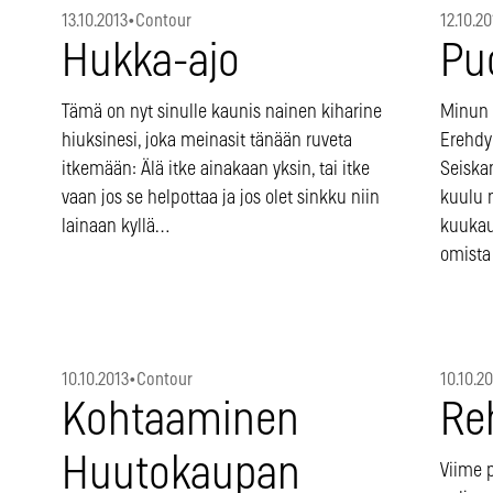
13.10.2013
•
Contour
12.10.20
Hukka-ajo
Pu
Tämä on nyt sinulle kaunis nainen kiharine
Minun h
hiuksinesi, joka meinasit tänään ruveta
Erehdy
itkemään: Älä itke ainakaan yksin, tai itke
Seiska
vaan jos se helpottaa ja jos olet sinkku niin
kuulu m
lainaan kyllä…
kuukau
omista
10.10.2013
•
Contour
10.10.2
Kohtaaminen
Re
Huutokaupan
Viime 