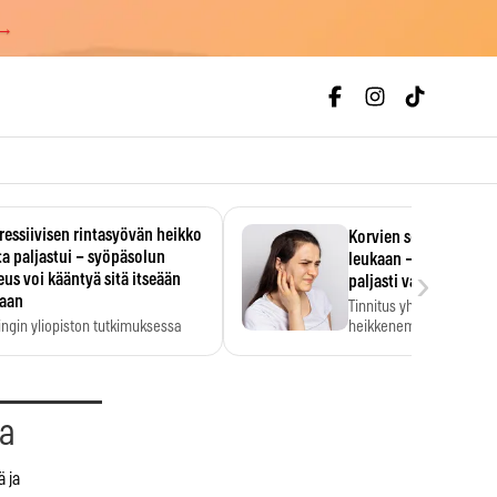
 →
essiivisen rintasyövän heikko
Korvien soiminen voi 
a paljastui – syöpäsolun
leukaan – 47 349 ihmi
›
us voi kääntyä sitä itseään
paljasti vahvan yhtey
taan
Tinnitus yhdistetään ku
ingin yliopiston tutkimuksessa
heikkenemiseen. Meta-a
aktiivisen rintasyövän kasvu
kertoo, että myös…
stui.
aa
ä ja