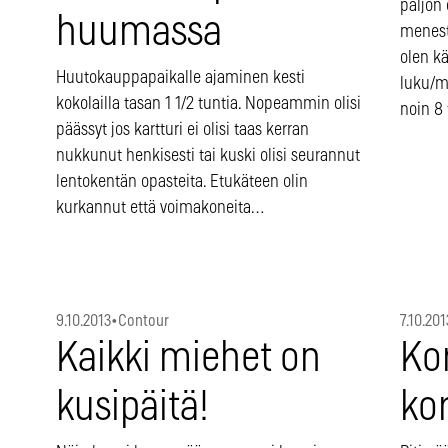
paljon 
huumassa
menest
olen kä
Huutokauppapaikalle ajaminen kesti
luku/m
kokolailla tasan 1 1/2 tuntia. Nopeammin olisi
noin 8 
päässyt jos kartturi ei olisi taas kerran
nukkunut henkisesti tai kuski olisi seurannut
lentokentän opasteita. Etukäteen olin
kurkannut että voimakoneita…
9.10.2013
•
Contour
7.10.201
Kaikki miehet on
Ko
kusipäitä!
ko