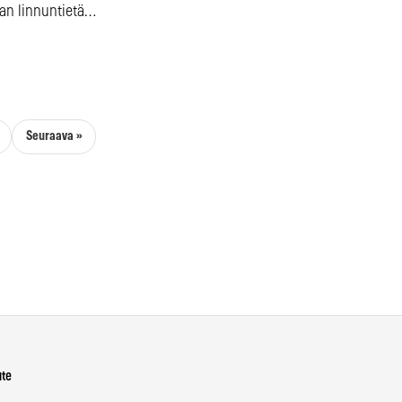
an linnuntietä…
Seuraava »
ute