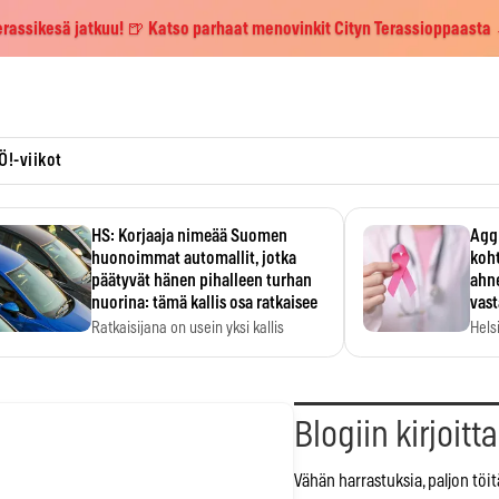
erassikesä jatkuu! 🍺 Katso parhaat menovinkit Cityn Terassioppaasta
Ö!-viikot
HS: Korjaaja nimeää Suomen
Aggr
huonoimmat automallit, jotka
koht
päätyvät hänen pihalleen turhan
ahne
nuorina: tämä kallis osa ratkaisee
vas
Ratkaisijana on usein yksi kallis
Hels
komponentti.
MYC-
hida
Blogiin kirjoitt
Vähän harrastuksia, paljon töit