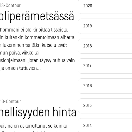
13
•
Contour
2020
oliperämetsässä
2019
ommani ei ole kirjoittaa tisseistä.
in kuitenkin kommentoimaan aihetta.
n lukeminen tai BB:n katselu eivät
2018
un päivä, viikko tai
siohjelmaani, joten täytyy puhua vain
2017
 ja omien tuttavien…
2016
013
•
Contour
2015
hellisyyden hinta
2014
päivinä on askarruttanut se kuinka