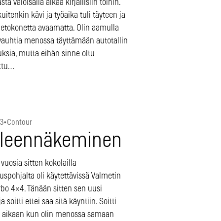
stä valoisalla aikaa kirjallisiin töihin.
kuitenkin kävi ja työaika tuli täyteen ja
tietokonetta avaamatta. Olin aamulla
vauhtia menossa täyttämään autotallin
ksia, mutta eihän sinne oltu
ttu…
13
•
Contour
lleennäkeminen
 vuosia sitten kokolailla
uspohjalta oli käytettävissä Valmetin
rbo 4×4. Tänään sitten sen uusi
a soitti ettei saa sitä käyntiin. Soitti
 aikaan kun olin menossa samaan