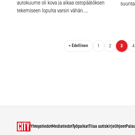
autokuume oli kova ja aikaa ostopäätöksen
suunta
tekemiseen lopulta varsin vähän….
Artikkelien sivutus
« Edellinen
1
2
3
4
Yhteystiedot
Mediatiedot
Työpaikat
Tilaa uutiskirje
Ohjeet
Pala