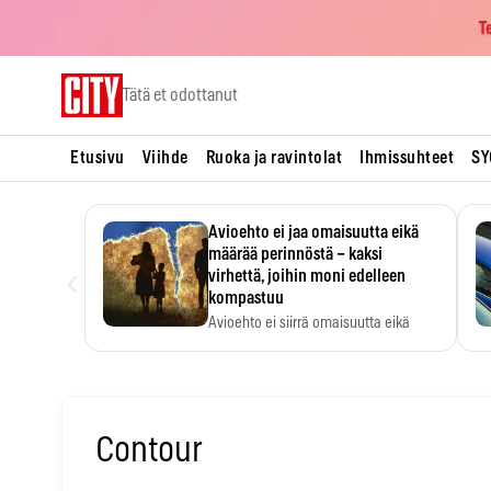
T
Skip
Tätä et odottanut
to
content
Etusivu
Viihde
Ruoka ja ravintolat
Ihmissuhteet
SY
Avioehto ei jaa omaisuutta eikä
määrää perinnöstä – kaksi
‹
virhettä, joihin moni edelleen
kompastuu
Avioehto ei siirrä omaisuutta eikä
ratkaise perintöasioita.
Contour