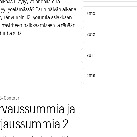
oikeasti täytyy valehdella että
yy työelämässä? Parin päivän aikana
2013
yttänyt noin 12 työtuntia asiakkaan
ittavirheen paikkaamiseen ja tänään
tuntia siitä…
2012
2011
2010
3
•
Contour
rvaussummia ja
rjaussummia 2