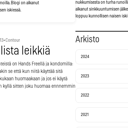
nukkumisesta on turha runoilla
noilla. Blogi on alkanut
alkanut sinkkuuntumisen jälk
en iskiessä.
loppuu kunnollisen naisen iski
Arkisto
13
•
Contour
lista leikkiä
2024
teistä on Hands Freellä ja kondomilla:
kin se että kun niitä käyttää sitä
2023
 kukaan huomaakaan ja jos ei käytä
en kyllä sitten joku huomaa ennnemmin
2022
2021