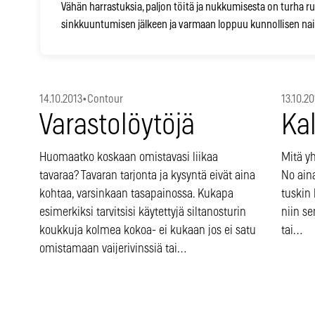
Vähän harrastuksia, paljon töitä ja nukkumisesta on turha ru
sinkkuuntumisen jälkeen ja varmaan loppuu kunnollisen nais
14.10.2013
•
Contour
13.10.20
Varastolöytöjä
Kal
Huomaatko koskaan omistavasi liikaa
Mitä yh
tavaraa? Tavaran tarjonta ja kysyntä eivät aina
No aina
kohtaa, varsinkaan tasapainossa. Kukapa
tuskin
esimerkiksi tarvitsisi käytettyjä siltanosturin
niin s
koukkuja kolmea kokoa- ei kukaan jos ei satu
tai…
omistamaan vaijerivinssiä tai…