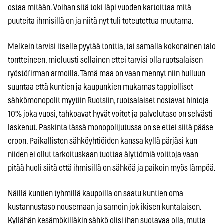
ostaa mitään. Voihan sitä toki läpi vuoden kartoittaa mitä
puuteita ihmisillä on ja niitä nyt tuli toteutettua muutama.
Melkein tarvisi itselle pyytää tonttia, tai samalla kokonainen talo
tontteineen, mieluusti sellainen ettei tarvisi olla ruotsalaisen
ryöstöfirman armoilla. Tämä maa on vaan mennyt niin hulluun
suuntaa että kuntien ja kaupunkien mukamas tappiolliset
sähkömonopolit myytiin Ruotsiin, ruotsalaiset nostavat hintoja
10% joka vuosi, tahkoavat hyvät voitot ja palvelutaso on selvästi
laskenut. Paskinta tässä monopolijutussa on se ettei siitä pääse
eroon. Paikallisten sähköyhtiöiden kanssa kyllä pärjäsi kun
niiden ei ollut tarkoituskaan tuottaa älyttömiä voittoja vaan
pitää huoli siitä että ihmisillä on sähköä ja paikoin myös lämpöä.
Näillä kuntien tyhmillä kaupoilla on saatu kuntien oma
kustannustaso nousemaan ja samoin jok ikisen kuntalaisen.
Kyllähän kesämökilläkin sähkö olisi ihan suotavaa olla, mutta