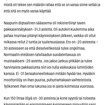
mistä sit tekee sen määrän rahaa että se on varaa sinne vetää ja
että sitä on myös varaa käyttää
Naapurin digtaalinen sääasema oli rekisteröinyt taven
pakkasennätyksen -31,3 astetta. Oli autokin kuulemma aika
pahaa murinaa pitänyt käynnistyksen jälkeen, vaikka oli ollut
roikassa reilut 2 tuntia ja tuulensuojassa. Ero on -20 asteesta –
30 asteeseen se että dieselvehkeissä tulee ongelmaa.
Normaalin eteläisen talvilaadun suodatettavuus on
muistaakseni -29 astetta. Jos jakso jatkuu pitkään ja tulee
harvinaista pakkaslunta niin voi tulla vaikeuksia lumitöiden
kanssa. Ei -31 bensakoneellekaan mitään hyvää tee. Hyväkin
moottoriöljy on ihan puuroa, puhumattakaan vaihteistosta.
Työkoneet ihan oma lukunsa jos ei ajeta kolmessa vuorossa.
Kun 150 litraa öljyä on -30 asteista ja kone syystä tai toisesta
käynnistetään ei ensimmäiseen kymmeneen minuuttiin saisi