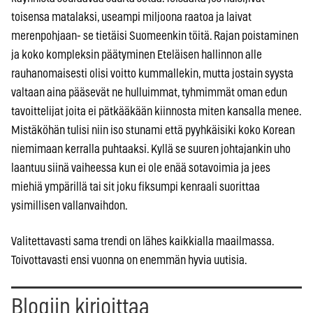
toisensa matalaksi, useampi miljoona raatoa ja laivat
merenpohjaan- se tietäisi Suomeenkin töitä. Rajan poistaminen
ja koko kompleksin päätyminen Eteläisen hallinnon alle
rauhanomaisesti olisi voitto kummallekin, mutta jostain syysta
valtaan aina pääsevät ne hulluimmat, tyhmimmät oman edun
tavoittelijat joita ei pätkääkään kiinnosta miten kansalla menee.
Mistäköhän tulisi niin iso stunami että pyyhkäisiki koko Korean
niemimaan kerralla puhtaaksi. Kyllä se suuren johtajankin uho
laantuu siinä vaiheessa kun ei ole enää sotavoimia ja jees
miehiä ympärillä tai sit joku fiksumpi kenraali suorittaa
ysimillisen vallanvaihdon.
Valitettavasti sama trendi on lähes kaikkialla maailmassa.
Toivottavasti ensi vuonna on enemmän hyvia uutisia.
Blogiin kirjoittaa