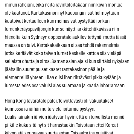
minun rahojani, eikä noita ravintoloitakaan niin kovin montaa
ole kaatunut. Rantakasinon nyt kaupungin isät hölmöyttään
kaatoivat kertaalleen kun meinasivat pystyttää jonkun
lumenkeräyspaviljongin kun se näytti arkkitehtikuvissa niin
hienolta kuin Sydneyn oopperatalo aukilevitettynä, mutta tässä
maassa on talvi. Kertakakaikkaan ei saa tehdä rakennelmia
jotka keräävät koko talven lumet keskelle kattoa siis vieläpä
sellaista ohutta ja siroa. Saman asian ajaisi kun siirtäisi nykyisen
jäähallin suuret puiset kaaret rantakasinon päälle ja
elementeillä yhteen. Tilaa olisi ihan riittävästi pikkukylään ja
lumesta edes osa valuisi alas sulamaan ja kaaria lahottamaan.
Hong Kong tavaratalo paloi. Toivottavasti oli vakuutukset
kunnossa ja jäihän nuita vielä joitamia pystyyn.
Luulisi ainakin järvien jäätyvän hyvin että on turvallista mennä
pilkille kuka sitä nyt sit harrastaakin. Toivotaan ettei Koreat
käynnistä seuraavaa suurta sotaa. Toisaalta jos nuisijivat