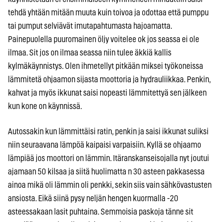
tehdä yhtään mitään muuta kuin toivoa ja odottaa että pumppu
tai pumput selviävät imutapahtumasta hajoamatta.
Painepuolella puuromainen öljy voitelee ok jos seassa ei ole
ilmaa. Sit jos on ilmaa seassa niin tulee äkkiä kallis
kylmäkäynnistys. Olen ihmetellyt pitkään miksei työkoneissa
lämmitetä ohjaamon sijasta moottoria ja hydrauliikkaa. Penkin,
kahvat ja myös ikkunat saisi nopeasti lämmitettyä sen jälkeen
kun kone on käynnissä.
Autossakin kun lämmittäisi ratin, penkin ja saisi ikkunat suliksi
niin seuraavana lämpöä kaipaisi varpaisiin. Kyllä se ohjaamo
lämpiää jos moottori on lämmin. Itäranskanseisojalla nyt joutui
ajamaan 50 kilsaa ja siitä huolimatta n 30 asteen pakkasessa
ainoa mikä oli lämmin oli penkki, sekin siis vain sähkövastusten
ansiosta. Eikä siinä pysy neljän hengen kuormalla -20
asteessakaan lasit puhtaina. Semmoisia paskoja tänne sit