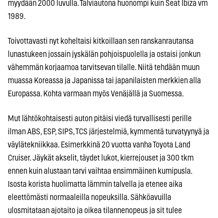
myydään 2000 luvulla. Talviautona huonompi kuin Seat Ibiza vm
1989.
Toivottavasti nyt koheltaisi kitkoillaan sen ranskanrautansa
lunastukeen jossain jyskälän pohjoispuolella ja ostaisi jonkun
vähemmän korjaamoa tarvitsevan tilalle. Niitä tehdään muun
muassa Koreassa ja Japanissa tai japanilaisten merkkien alla
Europassa. Kohta varmaan myös Venäjällä ja Suomessa.
Mut lähtökohtaisesti auton pitäisi viedä turvallisesti perille
ilman ABS, ESP, SIPS, TCS järjestelmiä, kymmentä turvatyynyä ja
väylätekniikkaa. Esimerkkinä 20 vuotta vanha Toyota Land
Cruiser. Jäykät akselit, täydet lukot, kierrejouset ja 300 tkm
ennen kuin alustaan tarvi vaihtaa ensimmäinen kumipusla.
Isosta korista huolimatta lämmin talvella ja etenee aika
eleettömästi normaaleilla nopeuksilla. Sähköavuilla
ulosmitataan ajotaito ja oikea tilannenopeus ja sit tulee