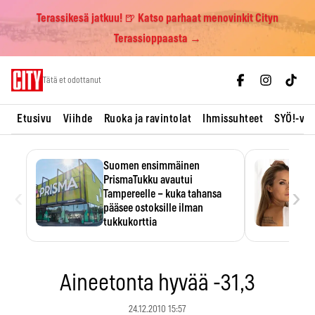
Terassikesä jatkuu! 🍺 Katso parhaat menovinkit Cityn
Terassioppaasta →
Skip
Tätä et odottanut
to
content
Etusivu
Viihde
Ruoka ja ravintolat
Ihmissuhteet
SYÖ!-vii
Suomen ensimmäinen
PrismaTukku avautui
‹
›
Tampereelle – kuka tahansa
pääsee ostoksille ilman
tukkukorttia
Ostoksille tarvitse tukkukorttia,
mutta yksikköhinta kannattaa
tarkistaa itse.
Aineetonta hyvää -31,3
24.12.2010 15:57