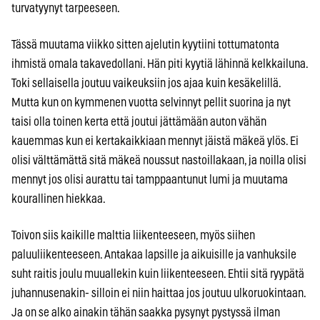
turvatyynyt tarpeeseen.
Tässä muutama viikko sitten ajelutin kyytiini tottumatonta
ihmistä omala takavedollani. Hän piti kyytiä lähinnä kelkkailuna.
Toki sellaisella joutuu vaikeuksiin jos ajaa kuin kesäkelillä.
Mutta kun on kymmenen vuotta selvinnyt pellit suorina ja nyt
taisi olla toinen kerta että joutui jättämään auton vähän
kauemmas kun ei kertakaikkiaan mennyt jäistä mäkeä ylös. Ei
olisi välttämättä sitä mäkeä noussut nastoillakaan, ja noilla olisi
mennyt jos olisi aurattu tai tamppaantunut lumi ja muutama
kourallinen hiekkaa.
Toivon siis kaikille malttia liikenteeseen, myös siihen
paluuliikenteeseen. Antakaa lapsille ja aikuisille ja vanhuksile
suht raitis joulu muuallekin kuin liikenteeseen. Ehtii sitä ryypätä
juhannusenakin- silloin ei niin haittaa jos joutuu ulkoruokintaan.
Ja on se alko ainakin tähän saakka pysynyt pystyssä ilman