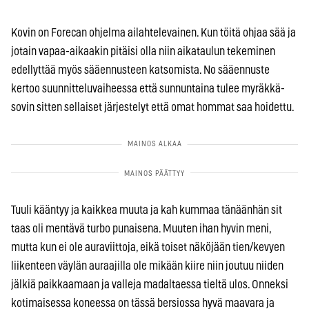
Kovin on Forecan ohjelma ailahtelevainen. Kun töitä ohjaa sää ja
jotain vapaa-aikaakin pitäisi olla niin aikataulun tekeminen
edellyttää myös sääennusteen katsomista. No sääennuste
kertoo suunnitteluvaiheessa että sunnuntaina tulee myräkkä-
sovin sitten sellaiset järjestelyt että omat hommat saa hoidettu.
Tuuli kääntyy ja kaikkea muuta ja kah kummaa tänäänhän sit
taas oli mentävä turbo punaisena. Muuten ihan hyvin meni,
mutta kun ei ole auraviittoja, eikä toiset näköjään tien/kevyen
liikenteen väylän auraajilla ole mikään kiire niin joutuu niiden
jälkiä paikkaamaan ja valleja madaltaessa tieltä ulos. Onneksi
kotimaisessa koneessa on tässä bersiossa hyvä maavara ja