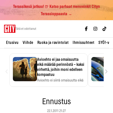
Terassikesä jatkuu! 🍺 Katso parhaat menovinkit Cityn
Terassioppaasta →
Skip
Tätä et odottanut
to
content
Etusivu
Viihde
Ruoka ja ravintolat
Ihmissuhteet
SYÖ!-vii
Avioehto ei jaa omaisuutta
eikä määrää perinnöstä – kaksi
‹
›
virhettä, joihin moni edelleen
kompastuu
Avioehto ei siirrä omaisuutta eikä
ratkaise perintöasioita.
Ennustus
22.1.2011 21:27