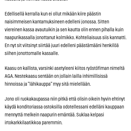
Edellisellä kerralla kun ei ollut mikään kiire päästin
naisimmeisen kantamuksineen edelleni jonossa. Sitten
viereinen kassa avautuikin ja sen kautta olin ennen pihalla kuin
naapurikassalla jonottanut kolmikko. Kohteliaisuus siis kannatti.
En nyt sit viitsinyt siirtää juuri edelleni päästämääni henkilöä
siihen jonottomalle kassalle.
Kaasu on kallista, varsinki asetyleeni kiitos ryöstöfiman nimeltä
AGA. Nestekaasu sentään on jollain lailla inhimillisissä
hinnoissa ja ”lähikauppa” myy sitä mielellään.
Jono oli ruokakaupassa niin pitkä että olisin oikein hyvin ehtinyt
käydä konditoriassa ostoksilla odotellessani edelläni kauppaan
mennyttä melkein naapurin emäntää. Suklaa kelpasi
irtokarkkilaatikkoa paremmin.