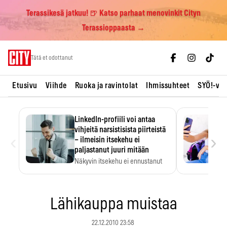
Terassikesä jatkuu! 🍺 Katso parhaat menovinkit Cityn
Terassioppaasta →
Skip
Tätä et odottanut
to
content
Etusivu
Viihde
Ruoka ja ravintolat
Ihmissuhteet
SYÖ!-vii
LinkedIn-profiili voi antaa
vihjeitä narsistisista piirteistä
‹
›
– ilmeisin itsekehu ei
paljastanut juuri mitään
Näkyvin itsekehu ei ennustanut
narsistisia piirteitä.
Lähikauppa muistaa
22.12.2010 23:58