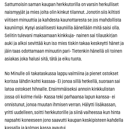
Sattumoisin saman kaupan herkkutorilla on varsin herkulliset
naismyyjät ja mies jolta olin kinkut tilannut. Jonotin siis kiltisti
viitisen minuuttia ja kahdesta kaunottaresta se jos mahdollista
kauniimpi. Kysyi asiallisesti kauniilla äänellään mitä saisi olla.
Selitin tulevani maksamaan kinkkuja- nainen sai tilauskirjan
auki ja alkoi sevittää kun iso mies tiskin takaa keskeytti hänet ja
jäin taas odottamaan minuutin pari- Tietenkin hänellä oli toinen
asiakas joka halusi sitä, tätä ja eiku tuota.
No Minulle oli takataskussa lappu valmiina ja pienet ostokset
korissa lähdin kohti kassaa- Ei jonoa sillä hetkellä, suoraan sai
latoa ostokset hihnalle. Ensimmäiseksi annoin kinkkulistan
jossa oli kolme riviä- Kassa teki parhaansa lapun kanssa- ei
onnistunut, jonoa muutan ihmisen verran. Hälytti lisäkassan,
yritti uudelleen, soitti herkkutorille ja siinä vaiheessa kun hinta
napsahti koneeseen jono saavutti kaupan keskipisteen kahdella
kassalla ja kolmas kassa avautui.