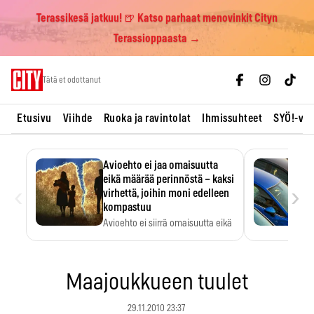
Terassikesä jatkuu! 🍺 Katso parhaat menovinkit Cityn
Terassioppaasta →
Skip
Tätä et odottanut
to
content
Etusivu
Viihde
Ruoka ja ravintolat
Ihmissuhteet
SYÖ!-vii
Avioehto ei jaa omaisuutta
eikä määrää perinnöstä – kaksi
‹
›
virhettä, joihin moni edelleen
kompastuu
Avioehto ei siirrä omaisuutta eikä
ratkaise perintöasioita.
Maajoukkueen tuulet
29.11.2010 23:37