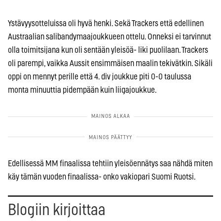
Ystävyysotteluissa oli hyvä henki. Sekä Trackers että edellinen
Austraalian salibandymaajoukkueen ottelu. Onneksi ei tarvinnut
olla toimitsijana kun oli sentään yleisöä- liki puolilaan. Trackers
oli parempi, vaikka Aussit ensimmäisen maalin tekivätkin. Sikäli
oppi on mennyt perille että 4. div joukkue piti 0-0 taulussa
monta minuuttia pidempään kuin liigajoukkue.
Edellisessä MM finaalissa tehtiin yleisöennätys saa nähdä miten
käy tämän vuoden finaalissa- onko vakiopari Suomi Ruotsi.
Blogiin kirjoittaa