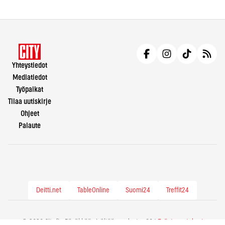
Yhteystiedot
Mediatiedot
Työpaikat
Tilaa uutiskirje
Ohjeet
Palaute
Deitti.net
TableOnline
Suomi24
Treffit24
© 2026 City.fi - Räväkkää sisältöä vuodesta -86 |
Evästeasetukset