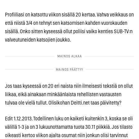
Profiiliasi on katsottu viikon sisällä 20 kertaa. Vahva veikkaus on
että niistä 3/4 on tehnyt sen katsomisen kahden vuorokauden
sisällä. Onko sitten kyseessä ollut poliisi vaiko kenties SUB-TV:n
valveutuneiden katsojien joukko.
Jos taas kyseessä on 20 eri naista niin ilmeisesti tekstiä on ollut
liikaa, eikä ainakaan minkäänlaista rehellisten vastausten
tulvaa ole vielä tullut. Olisikohan Deitti.net taas päivitetty?
Edit 1.12.2013. Todellinen luku on kaiketi kuitenkin 3, koska se oli
välillä 1-3 ja on 3 lukuunottamatta tuota 30.11 piikkiä. Jos tilasto
oikeasti kertoo viikon ajalta osumat niin jonkun olisi tarvinnut