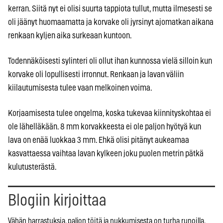
kerran. Siitä nyt ei olisi suurta tappiota tullut, mutta ilmesesti se
oli jäänyt huomaamatta ja korvake oli jyrsinyt ajomatkan aikana
renkaan kyljen aika surkeaan kuntoon.
Todennäköisesti sylinteri oli ollut ihan kunnossa vielä silloin kun
korvake oli lopullisesti irronnut. Renkaan ja lavan väliin
kiilautumisesta tulee vaan melkoinen voima.
Korjaamisesta tulee ongelma, koska tukevaa kiinnityskohtaa ei
ole lähelläkään. 8 mm korvakkeesta ei ole paljon hyötyä kun
lava on enää luokkaa 3 mm. Ehkä olisi pitänyt aukeamaa
kasvattaessa vaihtaa lavan kylkeen joku puolen metrin pätkä
kulutusterästä.
Blogiin kirjoittaa
Vähän harrastuksia, paljon töitä ja nukkumisesta on turha runoilla.