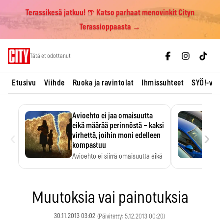
Terassikesä jatkuu! 🍺 Katso parhaat menovinkit Cityn
Terassioppaasta →
Skip
Tätä et odottanut
to
content
Etusivu
Viihde
Ruoka ja ravintolat
Ihmissuhteet
SYÖ!-vii
Avioehto ei jaa omaisuutta
eikä määrää perinnöstä – kaksi
‹
›
virhettä, joihin moni edelleen
kompastuu
Avioehto ei siirrä omaisuutta eikä
ratkaise perintöasioita.
Muutoksia vai painotuksia
30.11.2013 03:02
(Päivitetty: 5.12.2013 00:20)