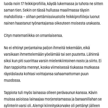
luoda noin 17 feikkiprofiilia, käydä lukemassa ja tuhota ne sitten
saman tien. Sekin on tässä hullussa maailmassa täysin
mahdollista – olihan pettämissivustolle feikkiprofiileja luonut
nainen haastanut työnantajansa oikeuteen moisesta urakasta.
Cityn matematiikka on omanlaisensa.
No ei ehtinyt perjantaina paljon ihmeitä tekemään, eikä
varsikaan ihmettelemään yöelämää tai sen puutetta. Lähinnä
siksi kun piti suorittaa varsin mielenkiintoinen nosto ja siirto. Ei
ihan tappioitta mennyt, koska viimeisessä tiukassa mutkassa
räystäslauta kohtasi voittajansa sahaamattoman puun
muodossa.
Tappiota tuli myös lainassa olleen perävaunun kanssa. Kävin
muissa asioissa lainaajaa morjenstamassa ja banaanillahan se
sylinterin varsi oli. Alempi kiinnityskorvake oli pettänyt jälleen