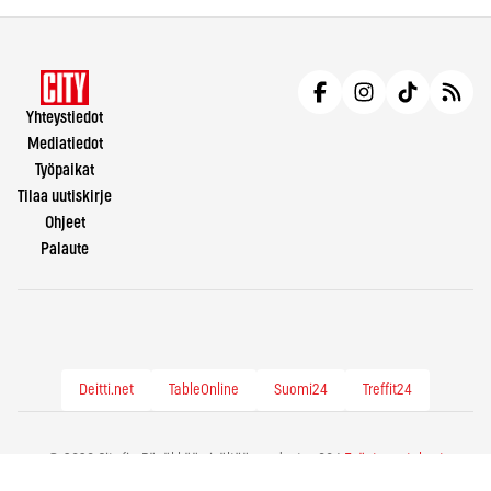
Yhteystiedot
Mediatiedot
Työpaikat
Tilaa uutiskirje
Ohjeet
Palaute
Deitti.net
TableOnline
Suomi24
Treffit24
© 2026 City.fi - Räväkkää sisältöä vuodesta -86 |
Evästeasetukset