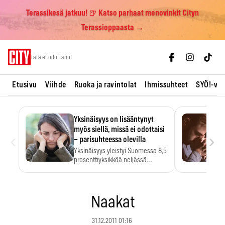
Terassikesä jatkuu! 🍺 Katso parhaat menovinkit Cityn
Terassioppaasta →
Skip
Tätä et odottanut
to
content
Etusivu
Viihde
Ruoka ja ravintolat
Ihmissuhteet
SYÖ!-vii
Yksinäisyys on lisääntynyt
myös siellä, missä ei odottaisi
‹
›
– parisuhteessa olevilla
Yksinäisyys yleistyi Suomessa 8,5
prosenttiyksikköä neljässä
vuodessa. Se…
Naakat
31.12.2011 01:16