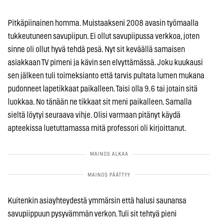
Pitkäpiinainen homma. Muistaakseni 2008 avasin työmaalla
tukkeutuneen savupiipun. Ei ollut savupiipussa verkkoa, joten
sinne oli ollut hyvä tehdä pesä. Nyt sit keväällä samaisen
asiakkaan TV pimeni ja kävin sen elvyttämässä. Joku kuukausi
sen jälkeen tuli toimeksianto että tarvis pultata lumen mukana
pudonneet lapetikkaat paikalleen. Taisi olla 9.6 tai jotain sitä
luokkaa. No tänään ne tikkaat sit meni paikalleen. Samalla
sieltä löytyi seuraava vihje. Olisi varmaan pitänyt käydä
apteekissa luetuttamassa mitä professori oli kirjoittanut.
Kuitenkin asiayhteydestä ymmärsin että halusi saunansa
savupiippuun pysyvämmän verkon. Tuli sit tehtyä pieni