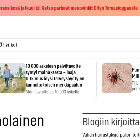
erassikesä jatkuu! 🍺 Katso parhaat menovinkit Cityn Terassioppaasta
Ö!-viikot
10 000 askeleen päivätavoite
Pun
syntyi mainoksesta – laaja
Mill
tutkimus löysi terveyshyötyjen
THL:
kannalta toisen merkkipaalun
punk
Moni tavoittelee 10 000 askelta
kym
päivässä, vaikka luku…
holainen
Blogiin kirjoitt
Vähän harrastuksia, paljon töit