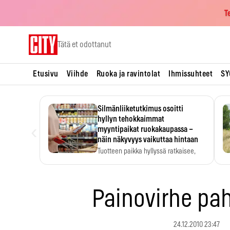
T
Skip
Tätä et odottanut
to
content
Etusivu
Viihde
Ruoka ja ravintolat
Ihmissuhteet
SY
Silmänliiketutkimus osoitti
hyllyn tehokkaimmat
‹
myyntipaikat ruokakaupassa –
näin näkyvyys vaikuttaa hintaan
Tuotteen paikka hyllyssä ratkaisee,
huomataanko se. Kauppiaat
hyödyntävät…
Painovirhe pa
24.12.2010 23:47