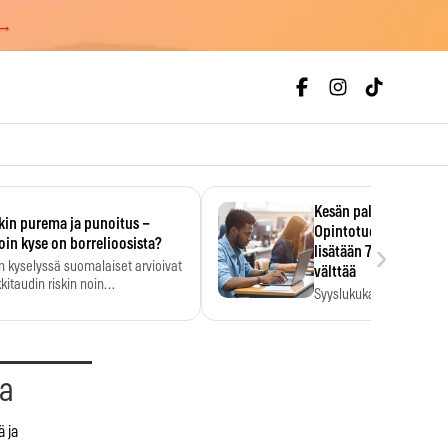
 →
Kesän palkka ratkaise
kin purema ja punoitus –
Opintotuen takaisinp
›
oin kyse on borrelioosista?
lisätään 7,5 prosentti
n kyselyssä suomalaiset arvioivat
välttää
kitaudin riskin noin
Syyslukukauden tukikuu
menkertaiseksi…
määrä ratkeaa sillä, mit
ehti…
aa
ä ja