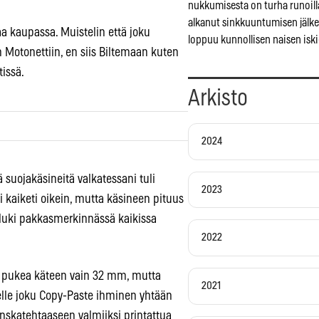
nukkumisesta on turha runoilla
alkanut sinkkuuntumisen jälk
aa kaupassa. Muistelin että joku
loppuu kunnollisen naisen iski
n Motonettiin, en siis Biltemaan kuten
issä.
Arkisto
2024
 suojakäsineitä valkatessani tuli
2023
i kaiketi oikein, mutta käsineen pituus
 luki pakkasmerkinnässä kaikissa
2022
voi pukea käteen vain 32 mm, mutta
2021
lle joku Copy-Paste ihminen yhtään
anskatehtaaseen valmiiksi printattua