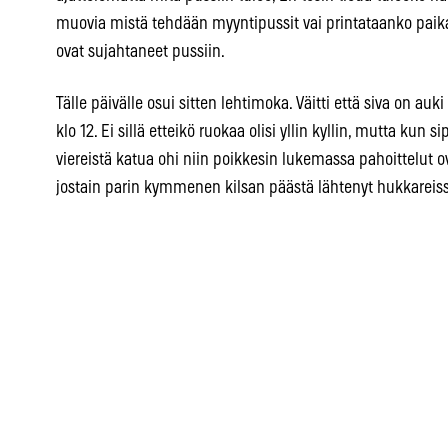
muovia mistä tehdään myyntipussit vai printataanko paik
ovat sujahtaneet pussiin.
Tälle päivälle osui sitten lehtimoka. Väitti että siva on auki
klo 12. Ei sillä etteikö ruokaa olisi yllin kyllin, mutta kun
viereistä katua ohi niin poikkesin lukemassa pahoittelut ov
jostain parin kymmenen kilsan päästä lähtenyt hukkareis