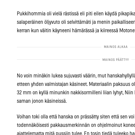
Pukkihommia oli vielä rästissä eli piti eilen käydä pikapik
salaperäinen öljyvuto oli selvittämäti ja menin paikallisee
kerran kun väitin käyneeni hämärässä ja kiireessä Motonet
No voin minäkin lukea sujuvasti väärin, mut hanskahyllyllä
etteen yhden valmistajan käsineet. Materiaalin paksuus ol
32 mm on kyllä minunkin nakkisormilleni liian lyhyt, Niin
saman jonon käsineissä.
Voihan toki olla että hanska on prässätty siten että sen 
todennäköisesti pakkausmerkinnän on ohjelmoinut konee
ajattelematta mitä pussiin tulee, En tosin tiedä tuleeko h