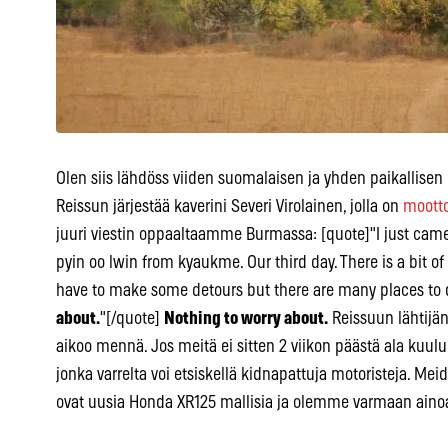
Olen siis lähdöss viiden suomalaisen ja yhden paikallise
Reissun järjestää kaverini Severi Virolainen, jolla on
mootto
juuri viestin oppaaltaamme Burmassa: [quote]"I just came
pyin oo lwin from kyaukme. Our third day. There is a bit 
have to make some detours but there are many places to 
about.
"[/quote]
Nothing to worry about.
Reissuun lähtijän
aikoo mennä. Jos meitä ei sitten 2 viikon päästä ala kuul
jonka varrelta voi etsiskellä kidnapattuja motoristeja. Meid
ovat uusia Honda XR125 mallisia ja olemme varmaan ainoa