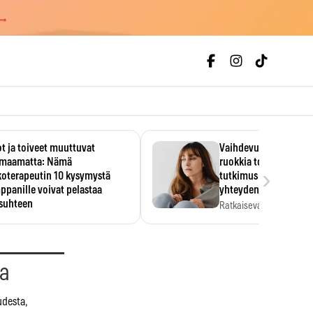
 →
t ja toiveet muuttuvat
Vaihdevuodet ja alkoh
maamatta: Nämä
ruokkia toisiaan – 93
›
koterapeutin 10 kysymystä
tutkimus paljasti mut
panille voivat pelastaa
yhteyden
isuhteen
Ratkaiseva tekijä ei ollu
vakavuus vaan syy,…
eessa on helppo ajatella
evansa kumppaninsa läpikotaisin.
oterapeutin…
aa
udesta,