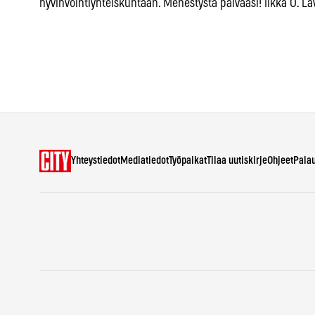
hyvinvointiyhteiskuntaan. Menestystä päivääsi! Ilkka O. Lav
Yhteystiedot
Mediatiedot
Työpaikat
Tilaa uutiskirje
Ohjeet
Pala