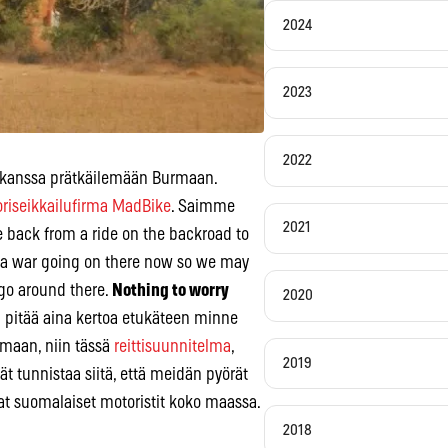
2024
2023
2022
n kanssa prätkäilemään Burmaan.
riseikkailufirma MadBike
. Saimme
2021
 back from a ride on the backroad to
of a war going on there now so we may
go around there.
Nothing to worry
2020
 pitää aina kertoa etukäteen minne
umaan, niin tässä
reittisuunnitelma
,
2019
ät tunnistaa siitä, että meidän pyörät
t suomalaiset motoristit koko maassa.
2018