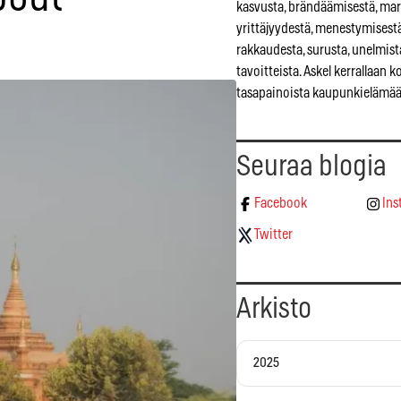
kasvusta, brändäämisestä, mar
yrittäjyydestä, menestymisestä
rakkaudesta, surusta, unelmist
tavoitteista. Askel kerrallaan 
tasapainoista kaupunkielämää
Seuraa blogia
Facebook
Ins
Twitter
Arkisto
2025