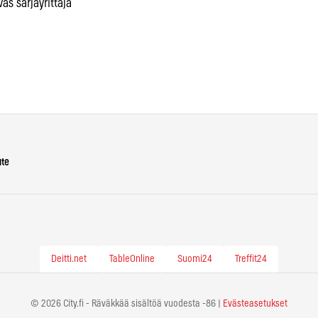
as sarjayrittäjä
ute
Deitti.net
TableOnline
Suomi24
Treffit24
© 2026 City.fi - Räväkkää sisältöä vuodesta -86 |
Evästeasetukset