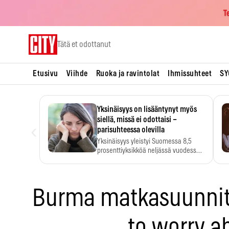
T
Skip
Tätä et odottanut
to
content
Etusivu
Viihde
Ruoka ja ravintolat
Ihmissuhteet
SY
Yksinäisyys on lisääntynyt myös
siellä, missä ei odottaisi –
‹
parisuhteessa olevilla
Yksinäisyys yleistyi Suomessa 8,5
prosenttiyksikköä neljässä vuodessa.
Se…
Burma matkasuunnit
to worry a