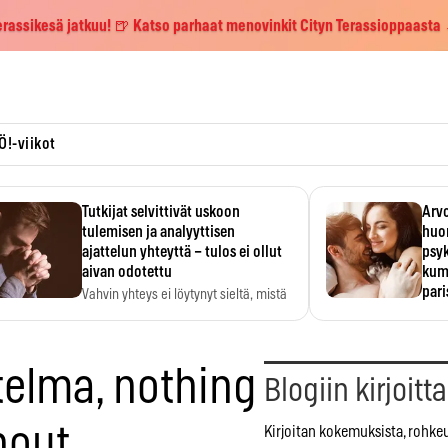
erassikesä jatkuu! 🍺 Katso parhaat menovinkit Cityn Terassioppaasta
Ö!-viikot
Tutkijat selvittivät uskoon
Arvo
tulemisen ja analyyttisen
huo
ajattelun yhteyttä – tulos ei ollut
psy
aivan odotettu
kump
par
Vahvin yhteys ei löytynyt sieltä, mistä
sitä odotettiin.
Suht
tunt
Psyk
elma, nothing
Blogiin kirjoitt
bout
Kirjoitan kokemuksista, rohke