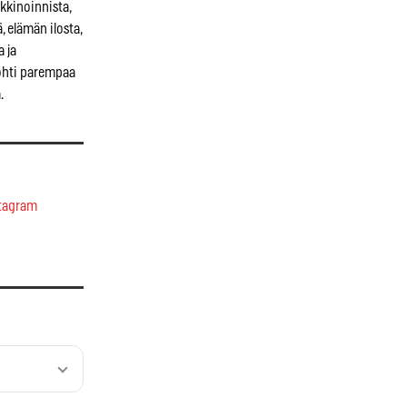
kkinoinnista,
, elämän ilosta,
a ja
kohti parempaa
.
tagram