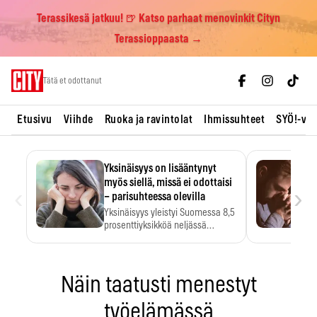
Terassikesä jatkuu! 🍺 Katso parhaat menovinkit Cityn
Terassioppaasta →
Skip
Tätä et odottanut
to
content
Etusivu
Viihde
Ruoka ja ravintolat
Ihmissuhteet
SYÖ!-vii
Yksinäisyys on lisääntynyt
myös siellä, missä ei odottaisi
‹
›
– parisuhteessa olevilla
Yksinäisyys yleistyi Suomessa 8,5
prosenttiyksikköä neljässä
vuodessa. Se…
Näin taatusti menestyt
työelämässä