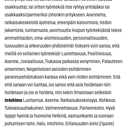
osakkuutta), tai sitten työntekijä itse ryhtyy yrittäjäksi tai
osakkaaksi/partneriksi johonkin yritykseen. Asennetta,
ratkaisukeskeistä ajattelua, eteenpäin katsomista, tiedon
jakamista, luottamusta, avoimuutta Huipun työntekijästä tekee
ammattitaidon, oma-aloitteisuuden, persoonallisuuden,
luovuuden ja ahkeruuden yhdistelmä! Ilokseni voin sanoa, että
meillä on sellainen työntekijä! Luotettavuus, Positiivisuus,
Asenne, Joviaalisuus, Tiukassa paikassa venyminen, Palautteen
antaminen, Negatiivisien asioiden esittäminen
parannusehdotuksen kanssa eikä vain niiden esittäminen. Sitä
että sanaan voi luottaa, jos sanoo että asia hoidetaan niin
hoidetaan ja jos ei hoideta, niin sekin ilmaistaan selkeästi
Intohimo
Luottamus. Asenne. Ratkaisukeskeisyys. Rohkeus.
Tulevaisuushakuinen. Valmennettavuus. Paineensieto. Hyvä
tyyppi hyvinä ja huonoina hetkinä, vastuunkanto ja suoraan
puhumisen taito. Halu. Intohimo. Erilaisuuden sieto [/quote]