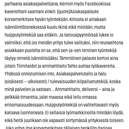
parhaana asiakaspalvelijana. Kerroin myös Facebookissa
kavereiltani saamani vinkit: [quote]Asiakaspalaute
korvamerkitsee hyvän työntekijän. Kiitosta ei ainakaan
isännöintibisneksessä kuulu ikinä eikä mistään, mutta
huipputyöntekijä saa sitäkin. Ja tarjouspyynnöissä lukee jo
valmiiksi, että jos meidän yritys tulee valituksi, niin reunaehtona
asiakkaan puolelta on se, että sen-ja-sen niminen työntekijä
täytyy nimetä isännöitsijäksi. Tämmöinen palaute kertoo aina
jotain. Tiimitaidot ja ammattitaito Tahto auttaa työkavereita.
Yhdessä onnistumisen into. Asiakaspalvelutaito ja halu
(sisäisesti – ulkoisesti) / tulevaisuuden kilpailuetutekijä, koska
minä palvelen ja vastaan… Ammattitaito, deliveroi – aina ja
pelkkää timanttia, jalat maassa eikä leilu omassa
erinomaisuudessaan. Huipputyöntekijä on valitettavasti myös
katoava luonnonvara. Ei sellaisia työmarkkinoilta mistään löydä,
eikä heitä juurikaan ole vapaasti siirtymässä yrityksestä toiseen.
Joko yritys itse korvamerkitsee tällaisen henkilön (tarjoaa