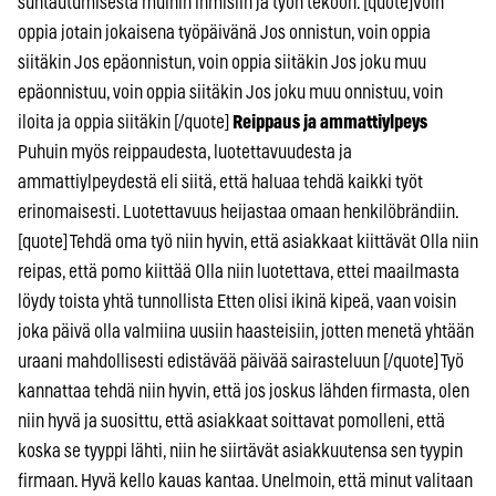
suhtautumisesta muihin ihmisiin ja työn tekoon. [quote]Voin
oppia jotain jokaisena työpäivänä Jos onnistun, voin oppia
siitäkin Jos epäonnistun, voin oppia siitäkin Jos joku muu
epäonnistuu, voin oppia siitäkin Jos joku muu onnistuu, voin
iloita ja oppia siitäkin [/quote]
Reippaus ja ammattiylpeys
Puhuin myös reippaudesta, luotettavuudesta ja
ammattiylpeydestä eli siitä, että haluaa tehdä kaikki työt
erinomaisesti. Luotettavuus heijastaa omaan henkilöbrändiin.
[quote] Tehdä oma työ niin hyvin, että asiakkaat kiittävät Olla niin
reipas, että pomo kiittää Olla niin luotettava, ettei maailmasta
löydy toista yhtä tunnollista Etten olisi ikinä kipeä, vaan voisin
joka päivä olla valmiina uusiin haasteisiin, jotten menetä yhtään
uraani mahdollisesti edistävää päivää sairasteluun [/quote] Työ
kannattaa tehdä niin hyvin, että jos joskus lähden firmasta, olen
niin hyvä ja suosittu, että asiakkaat soittavat pomolleni, että
koska se tyyppi lähti, niin he siirtävät asiakkuutensa sen tyypin
firmaan. Hyvä kello kauas kantaa. Unelmoin, että minut valitaan