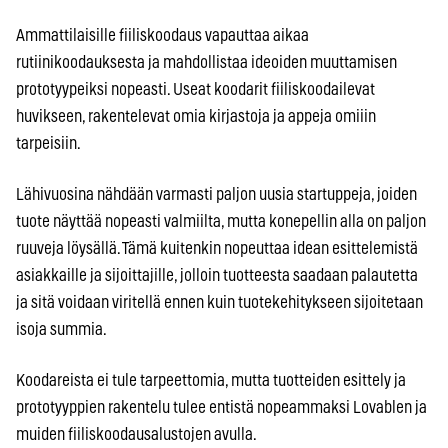
Ammattilaisille fiiliskoodaus vapauttaa aikaa
rutiinikoodauksesta ja mahdollistaa ideoiden muuttamisen
prototyypeiksi nopeasti. Useat koodarit fiiliskoodailevat
huvikseen, rakentelevat omia kirjastoja ja appeja omiiin
tarpeisiin.
Lähivuosina nähdään varmasti paljon uusia startuppeja, joiden
tuote näyttää nopeasti valmiilta, mutta konepellin alla on paljon
ruuveja löysällä. Tämä kuitenkin nopeuttaa idean esittelemistä
asiakkaille ja sijoittajille, jolloin tuotteesta saadaan palautetta
ja sitä voidaan viritellä ennen kuin tuotekehitykseen sijoitetaan
isoja summia.
Koodareista ei tule tarpeettomia, mutta tuotteiden esittely ja
prototyyppien rakentelu tulee entistä nopeammaksi Lovablen ja
muiden fiiliskoodausalustojen avulla.