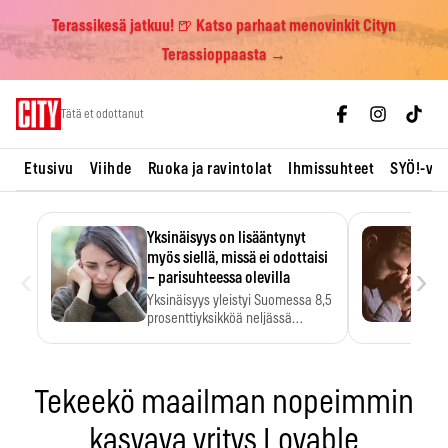
Terassikesä jatkuu! 🍺 Katso parhaat menovinkit Cityn
Terassioppaasta →
Skip
Tätä et odottanut
to
content
Etusivu
Viihde
Ruoka ja ravintolat
Ihmissuhteet
SYÖ!-vii
Yksinäisyys on lisääntynyt
myös siellä, missä ei odottaisi
‹
›
– parisuhteessa olevilla
Yksinäisyys yleistyi Suomessa 8,5
prosenttiyksikköä neljässä
vuodessa. Se…
Tekeekö maailman nopeimmin
kasvava yritys Lovable