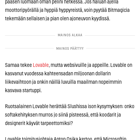
pääsen luomaan oman pelini hetkessä. Jos haluan ajella
moottoripyörällä ja hyppiä hyppyreistä, voin pyytää Bitmagicia
tekemään sellaisen ja pian olen ajoneuvon kyydissä.
Samaa tekee
Lovable
, mutta websivuille ja appeille. Lovable on
kasvanut vuodessa kahteensadan miljoonan dollarin
liikevaihtoon ja onkin näillä luvuilla maailman nopeimmin
kasvava startuppi.
Ruotsalainen Lovable herättää Slushissa ison kysymyksen: onko
softakehityksen murros jo siinä pisteessä, että koodarit ja
designerit käyvät tarpeettomiksi?
Lovable toimitusjohtaja Anton Osika kertoo, että Microsoftin