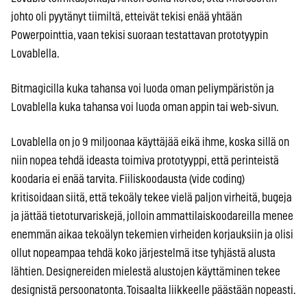
johto oli pyytänyt tiimiltä, etteivät tekisi enää yhtään
Powerpointtia, vaan tekisi suoraan testattavan prototyypin
Lovablella.
Bitmagicilla kuka tahansa voi luoda oman peliympäristön ja
Lovablella kuka tahansa voi luoda oman appin tai web-sivun.
Lovablella on jo 9 miljoonaa käyttäjää eikä ihme, koska sillä on
niin nopea tehdä ideasta toimiva prototyyppi, että perinteistä
koodaria ei enää tarvita. Fiiliskoodausta (vide coding)
kritisoidaan siitä, että tekoäly tekee vielä paljon virheitä, bugeja
ja jättää tietoturvariskejä, jolloin ammattilaiskoodareilla menee
enemmän aikaa tekoälyn tekemien virheiden korjauksiin ja olisi
ollut nopeampaa tehdä koko järjestelmä itse tyhjästä alusta
lähtien. Designereiden mielestä alustojen käyttäminen tekee
designistä persoonatonta. Toisaalta liikkeelle päästään nopeasti.