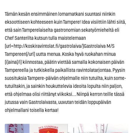
Tämän kesän ensimmäinen lomamatkani suuntasi niinkin
eksoottiseen kohteeseen kuin Tampere! Idea visiittiin lähti siitä,
että sain Tamperelaiselta gastronomian sekatyömieheltä eli
Chef Santerilta kutsun tulla maistelemaan
[url=http://koskiravintolat.fi/gastrolaiva/]Gastrolaiva M/S
Tampereen[/url] uutta menua. Koska hyvä ruokahan minua
[i]aina[/i] kiinnostaa, päätin viettää samalla kokonaisen päivän
Tampereella ja tutkiskella paikallista ravintolatarjontaa. Pyysin
suosituksia Tampere-päivän ohjelmalle niin tutuilta, kuin some-
tutuiltakin, ja sainkin houkuttelevia ideoita lopulta niin paljon,
että ohjelmaa olisi riittänyt viikoksi… Niinpä kerron teille tässä
jutussa vain Gastrolaivasta, uuvutan teidän loppupäivän
ohjelmallani toisella kertaa!