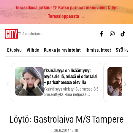
Terassikesä jatkuu! 🍺 Katso parhaat menovinkit Cityn
Terassioppaasta →
Skip
Tätä et odottanut
to
content
Etusivu
Viihde
Ruoka ja ravintolat
Ihmissuhteet
SYÖ!-vii
Yksinäisyys on lisääntynyt
myös siellä, missä ei odottaisi
‹
›
– parisuhteessa olevilla
Yksinäisyys yleistyi Suomessa 8,5
prosenttiyksikköä neljässä
vuodessa. Se…
Löytö: Gastrolaiva M/S Tampere
26.6.2014 18:18