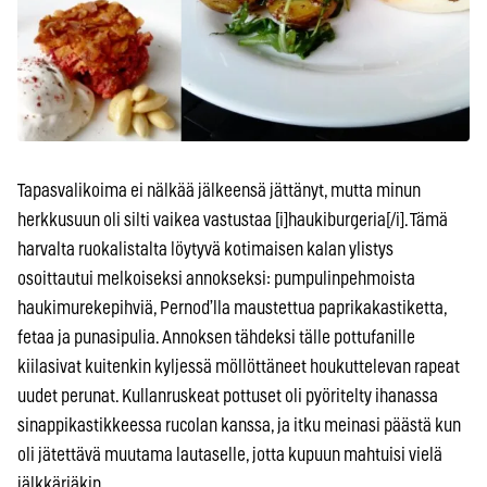
Tapasvalikoima ei nälkää jälkeensä jättänyt, mutta minun
herkkusuun oli silti vaikea vastustaa [i]haukiburgeria[/i]. Tämä
harvalta ruokalistalta löytyvä kotimaisen kalan ylistys
osoittautui melkoiseksi annokseksi: pumpulinpehmoista
haukimurekepihviä, Pernod’lla maustettua paprikakastiketta,
fetaa ja punasipulia. Annoksen tähdeksi tälle pottufanille
kiilasivat kuitenkin kyljessä möllöttäneet houkuttelevan rapeat
uudet perunat. Kullanruskeat pottuset oli pyöritelty ihanassa
sinappikastikkeessa rucolan kanssa, ja itku meinasi päästä kun
oli jätettävä muutama lautaselle, jotta kupuun mahtuisi vielä
jälkkäriäkin…