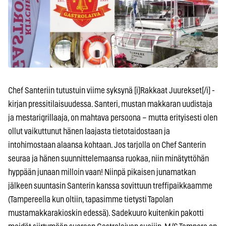
Chef Santeriin tutustuin viime syksynä [i]Rakkaat Juurekset[/i] -
kirjan pressitilaisuudessa. Santeri, mustan makkaran uudistaja
ja mestarigrillaaja, on mahtava persoona – mutta erityisesti olen
ollut vaikuttunut hänen laajasta tietotaidostaan ja
intohimostaan alaansa kohtaan. Jos tarjolla on Chef Santerin
seuraa ja hänen suunnittelemaansa ruokaa, niin minätyttöhän
hyppään junaan milloin vaan! Niinpä pikaisen junamatkan
jälkeen suuntasin Santerin kanssa sovittuun treffipaikkaamme
(Tampereella kun oltiin, tapasimme tietysti Tapolan
mustamakkarakioskin edessä). Sadekuuro kuitenkin pakotti