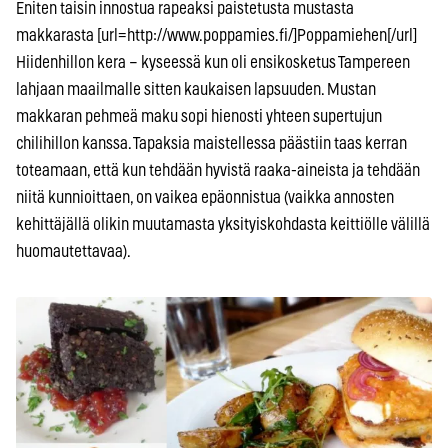
Eniten taisin innostua rapeaksi paistetusta mustasta
makkarasta [url=http://www.poppamies.fi/]Poppamiehen[/url]
Hiidenhillon kera – kyseessä kun oli ensikosketus Tampereen
lahjaan maailmalle sitten kaukaisen lapsuuden. Mustan
makkaran pehmeä maku sopi hienosti yhteen supertujun
chilihillon kanssa. Tapaksia maistellessa päästiin taas kerran
toteamaan, että kun tehdään hyvistä raaka-aineista ja tehdään
niitä kunnioittaen, on vaikea epäonnistua (vaikka annosten
kehittäjällä olikin muutamasta yksityiskohdasta keittiölle välillä
huomautettavaa).