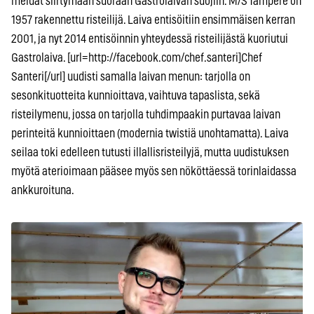
meidät siirtymään suoraan Gastrolaivan suojiin. M/S Tampere on
1957 rakennettu risteilijä. Laiva entisöitiin ensimmäisen kerran
2001, ja nyt 2014 entisöinnin yhteydessä risteilijästä kuoriutui
Gastrolaiva. [url=http://facebook.com/chef.santeri]Chef
Santeri[/url] uudisti samalla laivan menun: tarjolla on
sesonkituotteita kunnioittava, vaihtuva tapaslista, sekä
risteilymenu, jossa on tarjolla tuhdimpaakin purtavaa laivan
perinteitä kunnioittaen (modernia twistiä unohtamatta). Laiva
seilaa toki edelleen tutusti illallisristeilyjä, mutta uudistuksen
myötä aterioimaan pääsee myös sen nököttäessä torinlaidassa
ankkuroituna.