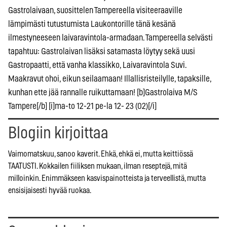
Gastrolaivaan, suosittelen Tampereella visiteeraaville
lämpimästi tutustumista Laukontorille tänä kesänä
ilmestyneeseen laivaravintola-armadaan. Tampereella selvästi
tapahtuu: Gastrolaivan lisäksi satamasta löytyy sekä uusi
Gastropaatti, että vanha klassikko, Laivaravintola Suvi.
Maakravut ohoi, eikun seilaamaan! Illallisristeilylle, tapaksille,
kunhan ette jää rannalle ruikuttamaan! [b]Gastrolaiva M/S
Tampere[/b] [i]ma-to 12-21 pe-la 12- 23 (02)[/i]
Blogiin kirjoittaa
Vaimomatskuu, sanoo kaverit. Ehkä, ehkä ei, mutta keittiössä
TAATUSTI. Kokkailen fiiliksen mukaan, ilman reseptejä, mitä
milloinkin. Enimmäkseen kasvispainotteista ja terveellistä, mutta
ensisijaisesti hyvää ruokaa.