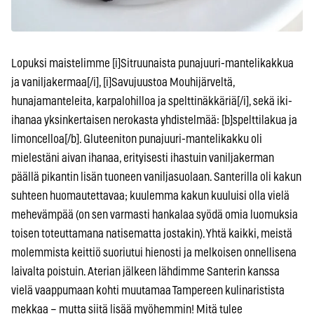
Lopuksi maistelimme [i]Sitruunaista punajuuri-mantelikakkua
ja vaniljakermaa[/i], [i]Savujuustoa Mouhijärveltä,
hunajamanteleita, karpalohilloa ja spelttinäkkäriä[/i], sekä iki-
ihanaa yksinkertaisen nerokasta yhdistelmää: [b]spelttilakua ja
limoncelloa[/b]. Gluteeniton punajuuri-mantelikakku oli
mielestäni aivan ihanaa, erityisesti ihastuin vaniljakerman
päällä pikantin lisän tuoneen vaniljasuolaan. Santerilla oli kakun
suhteen huomautettavaa; kuulemma kakun kuuluisi olla vielä
mehevämpää (on sen varmasti hankalaa syödä omia luomuksia
toisen toteuttamana natisematta jostakin). Yhtä kaikki, meistä
molemmista keittiö suoriutui hienosti ja melkoisen onnellisena
laivalta poistuin. Aterian jälkeen lähdimme Santerin kanssa
vielä vaappumaan kohti muutamaa Tampereen kulinaristista
mekkaa – mutta siitä lisää myöhemmin! Mitä tulee