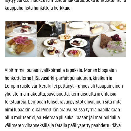
löytyy särkeä, haukea ja mustaamakkaraa, sekä lähituottajilta ja
kauppahallista hankittuja herkkuja.
Aloitimme lounaan valikoimalla tapaksia. Monen blogaajan
hehkuttelema [i]Savusärki-parfait punajuuren, kirsikan ja
Lempin ruisleivän kera[/i] ei pettänyt – annos oli tasapainoinen
yhdistelmä makeutta, savuisuutta, kermaisuutta ja erilaisia
tekstuureja. Lempeän tuliset ravunpyrstöt olivat juuri sitä mitä
nimi lupaakin, eikä Penttilän bratwurstissa tyrnisinapillakaan
ollut moitteen sijaa. Hieman pliisuksi taasen jäi marinoiduilla
välimeren vihanneksilla ja fetalla päällystetty paahdettu riävä.