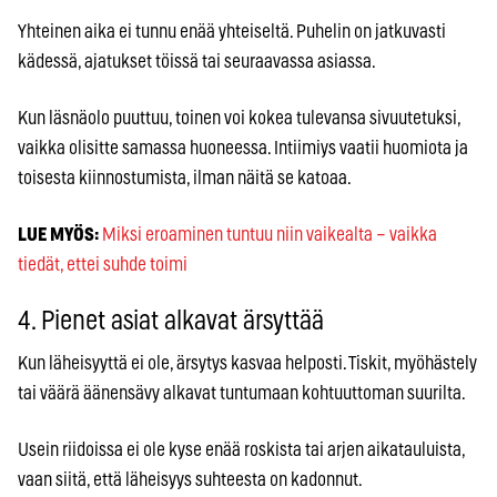
Yhteinen aika ei tunnu enää yhteiseltä. Puhelin on jatkuvasti
kädessä, ajatukset töissä tai seuraavassa asiassa.
Kun läsnäolo puuttuu, toinen voi kokea tulevansa sivuutetuksi,
vaikka olisitte samassa huoneessa. Intiimiys vaatii huomiota ja
toisesta kiinnostumista, ilman näitä se katoaa.
LUE MYÖS:
Miksi eroaminen tuntuu niin vaikealta – vaikka
tiedät, ettei suhde toimi
4. Pienet asiat alkavat ärsyttää
Kun läheisyyttä ei ole, ärsytys kasvaa helposti. Tiskit, myöhästely
tai väärä äänensävy alkavat tuntumaan kohtuuttoman suurilta.
Usein riidoissa ei ole kyse enää roskista tai arjen aikatauluista,
vaan siitä, että läheisyys suhteesta on kadonnut.