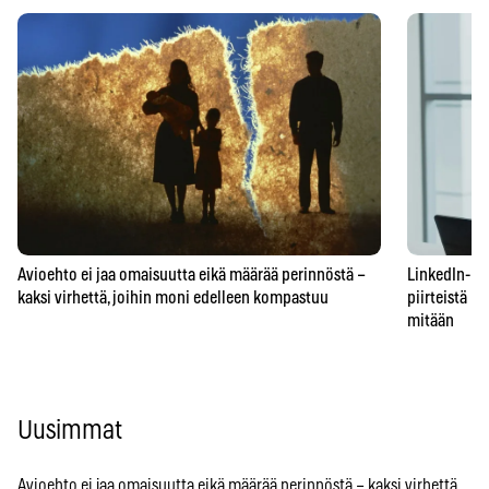
Avioehto ei jaa omaisuutta eikä määrää perinnöstä –
LinkedIn-prof
kaksi virhettä, joihin moni edelleen kompastuu
piirteistä – 
mitään
Uusimmat
Avioehto ei jaa omaisuutta eikä määrää perinnöstä – kaksi virhettä,