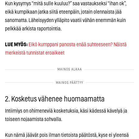
Kun kysymys “mitä sulle kuuluu?” saa vastaukseksi “ihan ok”,
eikä kumpikaan jatka siitä eteenpäin, jotain olennaista jää
sanomatta. Läheisyyden ylläpito vaatii vähän enemmän kuin
pelkkää arkista raportointia.
LUE MYÖS:
Eikö kumppani panosta enää suhteeseen? Näistä
merkeistä tunnistat eroaikeet
2. Kosketus vähenee huomaamatta
Intiimiys on ohimeneviä kosketuksia, käsi kädessä kävelyä ja
toiseen nojaamista sohvalla.
Kun nämä jäävät pois ilman tietoista päätöstä, kyse ei yleensä