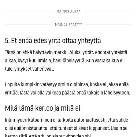
5. Et enää edes yritä ottaa yhteyttä
Tämä on ehkä hälyttävin merkki. Aluksi yrität: ehdotat yhteistä
aikaa, kysyt kuulumisia, haet läheisyyttä. Kun vastakaikua ei
tule, yritykset vähenevät.
Lopulta kumpikin vetäytyy omiin oloihinsa, koska ei jaksa enää
yrittää. Tästä voi olla vaikeaa päästä enää takaisin läheisyyteen.
Mitä tämä kertoo ja mitä ei
Intiimiyden katoaminen ei tarkoita automaattisesti, että suhde
olisi epäonnistunut tai että tunteet olisivat loppuneet. Usein se
kertoo siitä, että arki on ajanut yhteyden ohi.