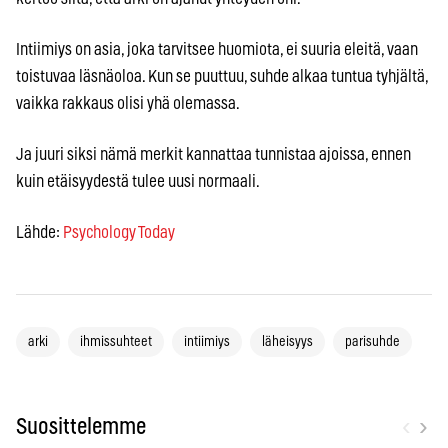
Intiimiys on asia, joka tarvitsee huomiota, ei suuria eleitä, vaan
toistuvaa läsnäoloa. Kun se puuttuu, suhde alkaa tuntua tyhjältä,
vaikka rakkaus olisi yhä olemassa.
Ja juuri siksi nämä merkit kannattaa tunnistaa ajoissa, ennen
kuin etäisyydestä tulee uusi normaali.
Lähde:
Psychology Today
arki
ihmissuhteet
intiimiys
läheisyys
parisuhde
‹
›
Suosittelemme