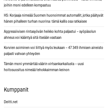
joihin moni edelleen kompastuu
HS: Korjaaja nimeää Suomen huonoimmat automallit, jotka päätyvät
hänen pihalleen turhan nuorina: tämä kallis osa ratkaisee
Aggressiivisen rintasyövän heikko kohta paljastui – syöpäsolun
ahneus voi kääntyä sitä itseään vastaan
Korvien soiminen voi liittyä myös leukaan – 47 349 ihmisen aineisto
paljasti vahvan yhteyden
Tämän moni ymmärtää väärin virtsankarkailusta – uusi
hoitosuositus nimeää tehokkaimman keinon
Kumppanit
Deitti.net