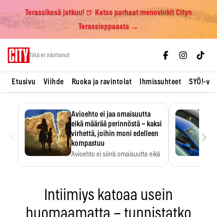
Terassikesä jatkuu! 🍺 Katso parhaat menovinkit Cityn
Terassioppaasta →
Skip
Tätä et odottanut
to
content
Etusivu
Viihde
Ruoka ja ravintolat
Ihmissuhteet
SYÖ!-vii
Avioehto ei jaa omaisuutta
eikä määrää perinnöstä – kaksi
‹
›
virhettä, joihin moni edelleen
kompastuu
Avioehto ei siirrä omaisuutta eikä
ratkaise perintöasioita.
Intiimiys katoaa usein
huomaamatta – tunnistatko