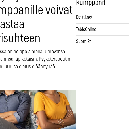
Kumppanit
mppanille voivat
Deitti.net
lastaa
TableOnline
risuhteen
Suomi24
ssa on helppo ajatella tuntevansa
ninsa läpikotaisin. Psykoterapeutin
 juuri se oletus etäännyttää.