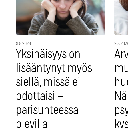
9.8.2026
9.8.202
Yksinäisyys on
Arv
lisääntynyt myös
mu
siellä, missä ei
hu
odottaisi –
Nä
parisuhteessa
ps
olevilla
ky