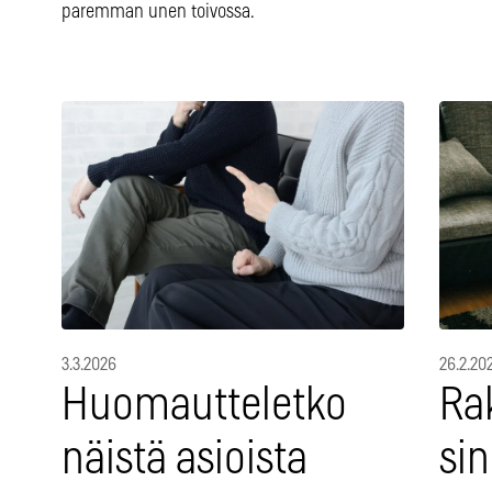
paremman unen toivossa.
3.3.2026
26.2.20
Huomautteletko
Ra
näistä asioista
sin