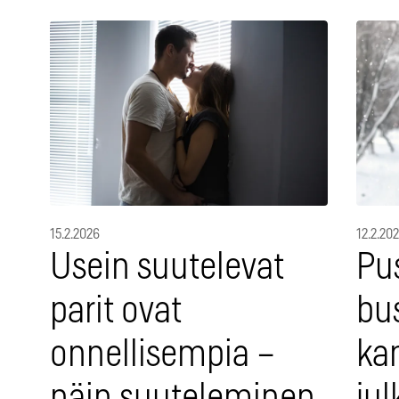
15.2.2026
12.2.20
Usein suutelevat
Pu
parit ovat
bus
onnellisempia –
ka
näin suuteleminen
jul