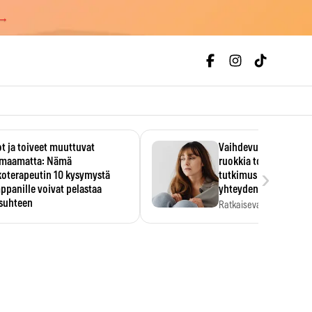
 →
t ja toiveet muuttuvat
Vaihdevuodet ja alkoh
maamatta: Nämä
ruokkia toisiaan – 93
›
koterapeutin 10 kysymystä
tutkimus paljasti mut
panille voivat pelastaa
yhteyden
isuhteen
Ratkaiseva tekijä ei ollu
vakavuus vaan syy,…
eessa on helppo ajatella
evansa kumppaninsa läpikotaisin.
oterapeutin…