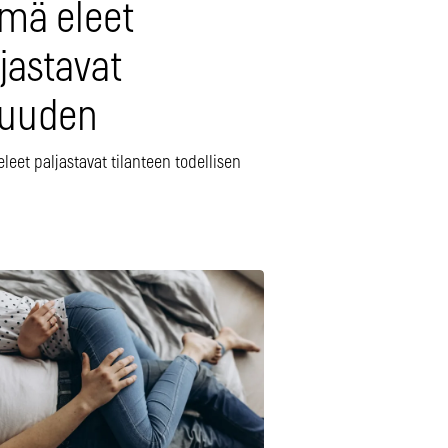
mä eleet
jastavat
tuuden
eet paljastavat tilanteen todellisen