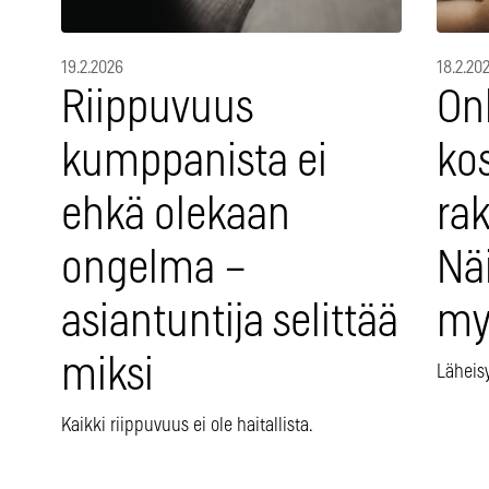
19.2.2026
18.2.20
Riippuvuus
On
kumppanista ei
ko
ehkä olekaan
ra
ongelma –
Näi
asiantuntija selittää
my
miksi
Läheis
Kaikki riippuvuus ei ole haitallista.