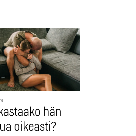
26
kastaako hän
ua oikeasti?