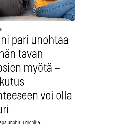
26
ni pari unohtaa
män tavan
osien myötä –
ikutus
teeseen voi olla
ri
apa unohtuu monilta.