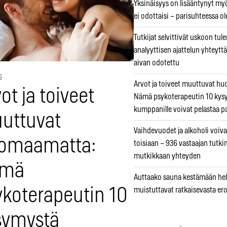
Yksinäisyys on lisääntynyt myös
ei odottaisi – parisuhteessa ole
Tutkijat selvittivät uskoon tul
analyyttisen ajattelun yhteyttä 
aivan odotettu
6
Arvot ja toiveet muuttuvat h
ot ja toiveet
Nämä psykoterapeutin 10 kys
kumppanille voivat pelastaa p
uttuvat
Vaihdevuodet ja alkoholi voiva
omaamatta:
toisiaan – 936 vastaajan tutki
mutkikkaan yhteyden
mä
Auttaako sauna kestämään hell
ykoterapeutin 10
muistuttavat ratkaisevasta er
symystä