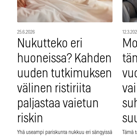
25.6.2026
12.3.20
Nukutteko eri
Mo
huoneissa? Kahden
tä
uuden tutkimuksen
vu
välinen ristiriita
va
paljastaa vaietun
suh
riskin
suu
Yhä useampi pariskunta nukkuu eri sängyissä
Tämä t