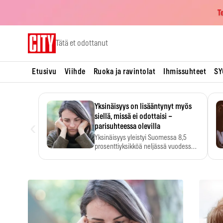
T
Skip
Tätä et odottanut
to
content
Etusivu
Viihde
Ruoka ja ravintolat
Ihmissuhteet
SY
Yksinäisyys on lisääntynyt myös
siellä, missä ei odottaisi –
‹
parisuhteessa olevilla
Yksinäisyys yleistyi Suomessa 8,5
prosenttiyksikköä neljässä vuodessa.
Se…