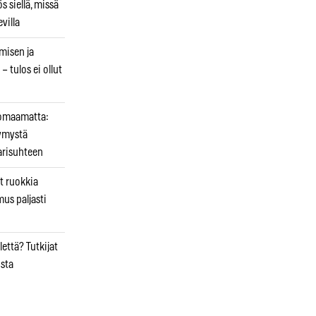
 siellä, missä
villa
emisen ja
– tulos ei ollut
uomaamatta:
ymystä
arisuhteen
t ruokkia
mus paljasti
että? Tutkijat
osta