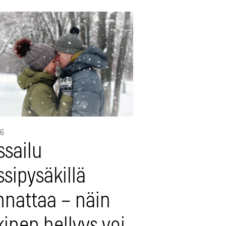
26
ssailu
sipysäkillä
nnattaa – näin
kinen hellyys voi