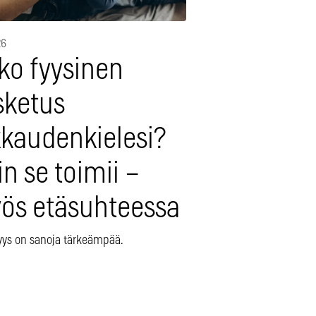
26
ko fyysinen
sketus
kkaudenkielesi?
n se toimii –
ös etäsuhteessa
yys on sanoja tärkeämpää.