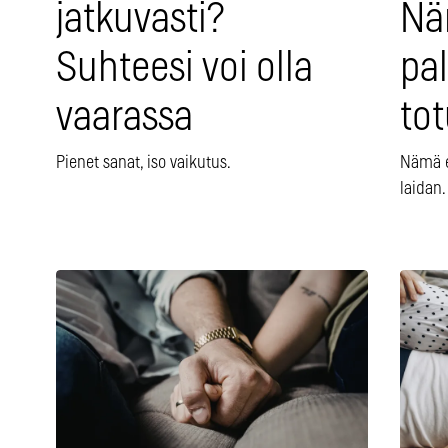
jatkuvasti?
Nä
Suhteesi voi olla
pal
vaarassa
to
Pienet sanat, iso vaikutus.
Nämä el
laidan.