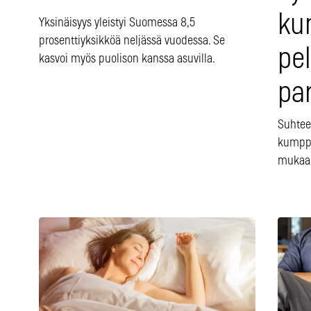
ku
Yksinäisyys yleistyi Suomessa 8,5
prosenttiyksikköä neljässä vuodessa. Se
pe
kasvoi myös puolison kanssa asuvilla.
pa
Suhtee
kumppa
mukaan