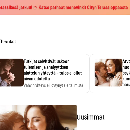
erassikesä jatkuu! 🍺 Katso parhaat menovinkit Cityn Terassioppaasta
Ö!-viikot
Tutkijat selvittivät uskoon
Arvo
tulemisen ja analyyttisen
huo
ajattelun yhteyttä – tulos ei ollut
psy
aivan odotettu
kump
par
Vahvin yhteys ei löytynyt sieltä, mistä
sitä odotettiin.
Suht
tunt
Psyk
Uusimmat