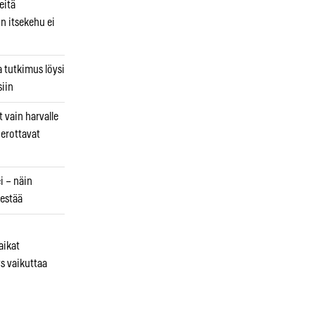
eitä
in itsekehu ei
a tutkimus löysi
iin
 vain harvalle
a erottavat
i – näin
estää
aikat
s vaikuttaa