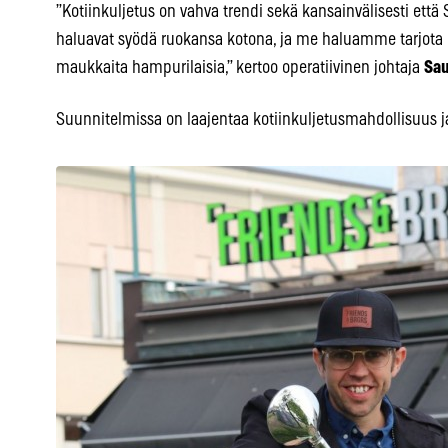
”Kotiinkuljetus on vahva trendi sekä kansainvälisesti et
haluavat syödä ruokansa kotona, ja me haluamme tarjota h
maukkaita hampurilaisia,” kertoo operatiivinen johtaja
Sa
Suunnitelmissa on laajentaa kotiinkuljetusmahdollisuus ja