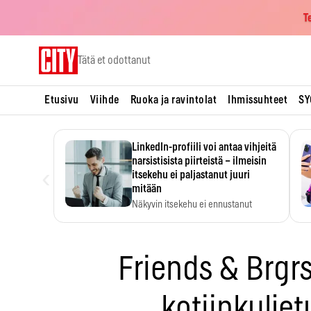
T
Skip
Tätä et odottanut
to
content
Etusivu
Viihde
Ruoka ja ravintolat
Ihmissuhteet
SY
LinkedIn-profiili voi antaa vihjeitä
narsistisista piirteistä – ilmeisin
‹
itsekehu ei paljastanut juuri
mitään
Näkyvin itsekehu ei ennustanut
narsistisia piirteitä.
Friends & Brgrs
kotiinkuljet