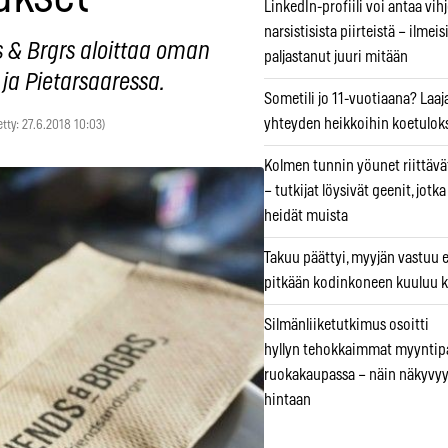
LinkedIn-profiili voi antaa vihj
narsistisista piirteistä – ilmeis
 & Brgrs aloittaa oman
paljastanut juuri mitään
ja Pietarsaaressa.
Sometili jo 11-vuotiaana? Laaj
yhteyden heikkoihin koetuloks
etty: 27.6.2018 10:03)
Kolmen tunnin yöunet riittävät
– tutkijat löysivät geenit, jotk
heidät muista
Takuu päättyi, myyjän vastuu e
pitkään kodinkoneen kuuluu k
Silmänliiketutkimus osoitti
hyllyn tehokkaimmat myyntip
ruokakaupassa – näin näkyvyy
hintaan