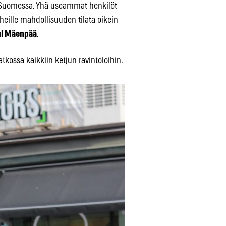
tä Suomessa. Yhä useammat henkilöt
eille mahdollisuuden tilata oikein
ul Mäenpää
.
tkossa kaikkiin ketjun ravintoloihin.