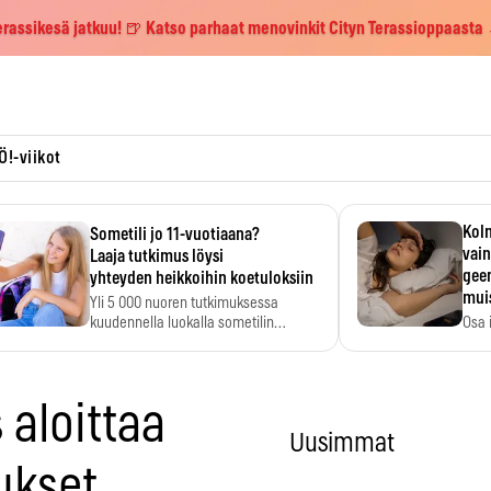
erassikesä jatkuu! 🍺 Katso parhaat menovinkit Cityn Terassioppaasta
Ö!-viikot
Kolm
Sometili jo 11-vuotiaana?
vain
Laaja tutkimus löysi
geen
yhteyden heikkoihin koetuloksiin
mui
Yli 5 000 nuoren tutkimuksessa
kuudennella luokalla sometilin…
Osa 
voi s
 aloittaa
Uusimmat
ukset