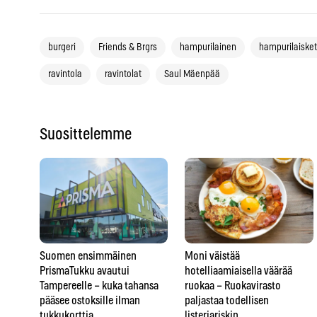
burgeri
Friends & Brgrs
hampurilainen
hampurilaisket
ravintola
ravintolat
Saul Mäenpää
Suosittelemme
Suomen ensimmäinen
Moni väistää
PrismaTukku avautui
hotelliaamiaisella väärää
Tampereelle – kuka tahansa
ruokaa – Ruokavirasto
pääsee ostoksille ilman
paljastaa todellisen
tukkukorttia
listeriariskin