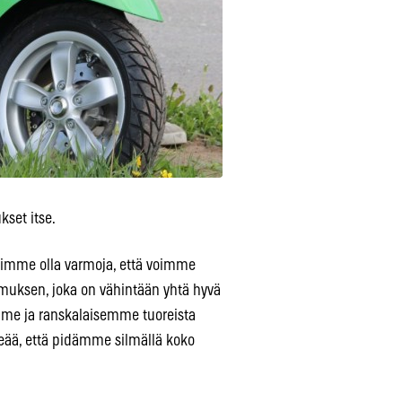
kset itse.
lusimme olla varmoja, että voimme
muksen, joka on vähintään yhtä hyvä
mme ja ranskalaisemme tuoreista
rkeää, että pidämme silmällä koko