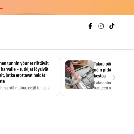
 →
en tunnin yöunet riittävät
Takuu päättyi, myyjän
 harvalle – tutkijat löysivät
näin pitkään kodinko
›
it, jotka erottavat heidät
kestää
sta
Lakisääteinen virhevast
ihmisistä nukkuu neljä tuntia ja
tuotteen oletetun kestoi
ilti…