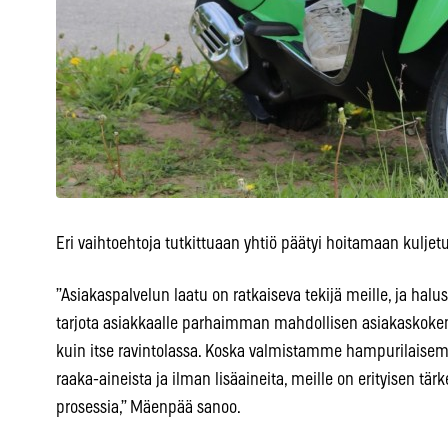
Eri vaihtoehtoja tutkittuaan yhtiö päätyi hoitamaan kuljetu
”Asiakaspalvelun laatu on ratkaiseva tekijä meille, ja ha
tarjota asiakkaalle parhaimman mahdollisen asiakaskoke
kuin itse ravintolassa. Koska valmistamme hampurilaise
raaka-aineista ja ilman lisäaineita, meille on erityisen tä
prosessia,” Mäenpää sanoo.