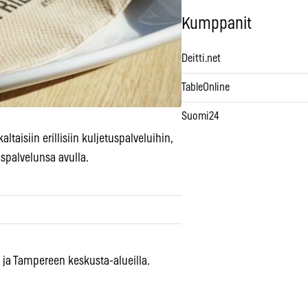
Kumppanit
Deitti.net
TableOnline
Suomi24
taisiin erillisiin kuljetuspalveluihin,
spalvelunsa avulla.
n ja Tampereen keskusta-alueilla.