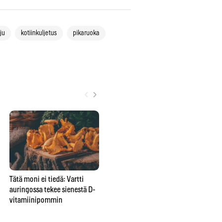
ju
kotiinkuljetus
pikaruoka
‹
›
Tätä moni ei tiedä: Vartti
Yksi unohdettu tabletti voi
Pal
auringossa tekee sienestä D-
pilata Suomen marjametsät –
ko
vitamiinipommin
tästä yllättävästä syystä saat
ens
yhä syödä mustikan suoraan
mättäältä