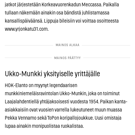
jatkot järjestetään Korkeavuorenkadun Meccassa. Paikalla
tullaan näkemään ainakin osa bändistä juhlistamassa
kansallispäiväänsä. Lippuja bileisiin voi voittaa osoitteesta
www.yrjonkatu31.com.
Ukko-Munkki yksityiselle yrittäjälle
HOK-Elanto on myynyt legendaarisen
munkkiniemeläisravintolan Ukko-Munkin, joka on toiminut
Laajalahdentiellä yhtäjaksoisesti vuodesta 1954. Paikan kanta-
asiakkaisiin ovat vuosien varrella lukeutuneet muun muassa
Pekka Vennamo sekä ToPon koripallojoukkue. Uusi omistaja
lupaa ainakin monipuolistaa ruokalistaa.