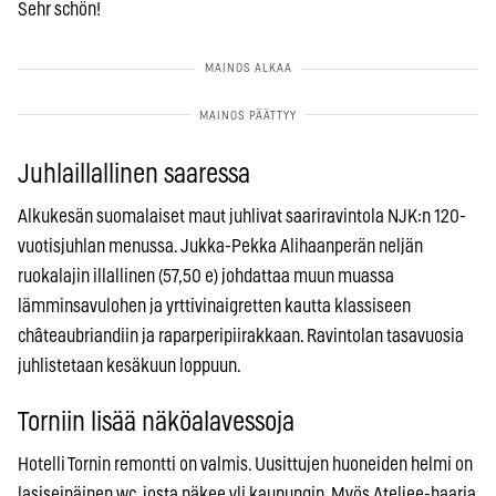
Sehr schön!
Juhlaillallinen saaressa
Alkukesän suomalaiset maut juhlivat saariravintola NJK:n 120-
vuotisjuhlan menussa. Jukka-Pekka Alihaanperän neljän
ruokalajin illallinen (57,50 e) johdattaa muun muassa
lämminsavulohen ja yrttivinaigretten kautta klassiseen
châteaubriandiin ja raparperipiirakkaan. Ravintolan tasavuosia
juhlistetaan kesäkuun loppuun.
Torniin lisää näköalavessoja
Hotelli Tornin remontti on valmis. Uusittujen huoneiden helmi on
lasiseinäinen wc, josta näkee yli kaupungin. Myös Ateljee-baaria