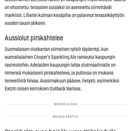
on ehostettu: terassien suojaksi on asennettu siirrettävät
markiisit. Lillanin kulman kesäpiha on palannut terassikäyttöön
vuoden tauon jälkeen.
Aussiolut pirskahtelee
Suomalaisen olutkartan viimeinen tyhjiö täydentyi, kun
australialainen Cooper’s Sparkling Ale rantautui kaupungin
ravintoloihin. Adelaiden kaupungin lahja olutmaailmalle on
nimensä mukaisesti pirskahteleva, ja pullossa on mukana
terveellistä hiivaa. Aussimakuun pääsee, tietysti, esimerkiksi
Eatzin toisen kerroksen Outback Barissa.