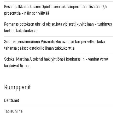
Kesän palkka ratkaisee: Opintotuen takaisinperintään lisätään 7,5
prosenttia – näin sen välttää
Romanssipetoksen uhri ei ole se, jota yleisesti kuvitellaan – tutkimus
kertoo, kuka lankeaa
Suomen ensimmäinen PrismaTukku avautui Tampereelle – kuka
tahansa pääsee ostoksille ilman tukkukorttia
Seiska: Martina Aitolehti haki yhtiönsä konkurssiin – vanhat verot
kaatoivat firman
Kumppanit
Deitti.net
TableOnline