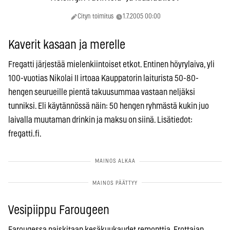
Cityn toimitus
1.7.2005 00:00
Kaverit kasaan ja merelle
Fregatti järjestää mielenkiintoiset etkot. Entinen höyrylaiva, yli
100-vuotias Nikolai II irtoaa Kauppatorin laiturista 50-80-
hengen seurueille pientä takuusummaa vastaan neljäksi
tunniksi. Eli käytännössä näin: 50 hengen ryhmästä kukin juo
laivalla muutaman drinkin ja maksu on siinä. Lisätiedot:
fregatti.fi.
Vesipiippu Farougeen
Farougessa paiskitaan kesäkuukaudet remonttia. Erottajan