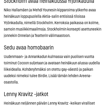
Stockholm avaa heinäkuussa Yrjönkadulla
Niko Hallamäen ja Mehdi Younesin kipparoima yökerho avaa
heinäkuun loppupuolella Aktia-salin entisissä tiloissa
Yrjönkadulla, nimellä Stockholm. Kerroksia paikassa on kolme,
samoin musiikkimaailmoja. Stockholmin konsepti asettuneekin
jonnekin Onnelan ja Teatterin välimaastoon.
Sedu avaa homobaarin
Uudenmaan- ja Annankadun kulmassa vain puolisen vuotta
toiminut Cocoon suljetaan ja avataan heinäkuun alussa uudella
liikeidealla. Kohderyhmäksi on otettu gay-väestö ja paikan
uudeksi nimeksi tulee Birdie. Lisää tämän lehden Areena-
osastolla.
Lenny Kravitz -jatkot
Heinäkuun neljännen päivän Lenny Kravitz -keikan viralliset