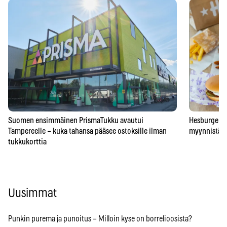
Suomen ensimmäinen PrismaTukku avautui
Hesburgerilt
Tampereelle – kuka tahansa pääsee ostoksille ilman
myynnistä – 
tukkukorttia
Uusimmat
Punkin purema ja punoitus – Milloin kyse on borrelioosista?