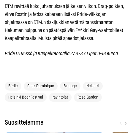
DTM revittää koko juhannuksen jälkeisen viikon. Drag-poikien,
Virve Rostin ja fetissikabareen lisäksi Pride-viikkojen
ohjelmassa on DTM:n tiskijukkien vetämä tanssimaraton.
Hekuman huippuna on päätöspäivän F**kin’ Gay-vaahtobileet
Kaapelitehtaalla. Muista pitää speedot jalassa.
Pride DTM:ssä ja Kaapelitehtaalla 27.6.-3.7. Liput 0-16 euroa.
Birdie
Chez Dominique
Farouge
Helsinki
Helsinki Beer Festival
ravintolat
Rose Garden
‹
›
Suosittelemme