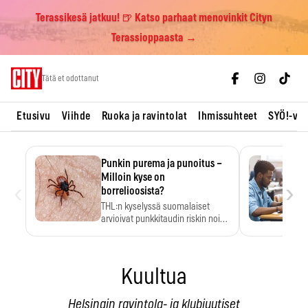
Terassikesä jatkuu! 🍺 Katso parhaat menovinkit Cityn
Terassioppaasta →
Skip
Tätä et odottanut
to
content
Etusivu
Viihde
Ruoka ja ravintolat
Ihmissuhteet
SYÖ!-vii
Punkin purema ja punoitus –
Milloin kyse on
‹
›
borrelioosista?
THL:n kyselyssä suomalaiset
arvioivat punkkitaudin riskin noin
kymmenkertaiseksi…
Kuultua
Helsingin ravintola- ja klubiuutiset