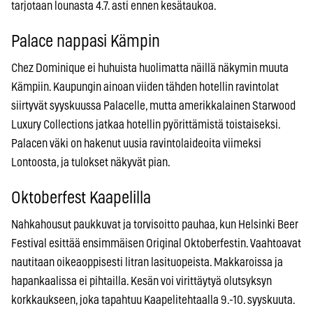
tarjotaan lounasta 4.7. asti ennen kesätaukoa.
Palace nappasi Kämpin
Chez Dominique ei huhuista huolimatta näillä näkymin muuta
Kämpiin. Kaupungin ainoan viiden tähden hotellin ravintolat
siirtyvät syyskuussa Palacelle, mutta amerikkalainen Starwood
Luxury Collections jatkaa hotellin pyörittämistä toistaiseksi.
Palacen väki on hakenut uusia ravintolaideoita viimeksi
Lontoosta, ja tulokset näkyvät pian.
Oktoberfest Kaapelilla
Nahkahousut paukkuvat ja torvisoitto pauhaa, kun Helsinki Beer
Festival esittää ensimmäisen Original Oktoberfestin. Vaahtoavat
nautitaan oikeaoppisesti litran lasituopeista. Makkaroissa ja
hapankaalissa ei pihtailla. Kesän voi virittäytyä olutsyksyn
korkkaukseen, joka tapahtuu Kaapelitehtaalla 9.-10. syyskuuta.