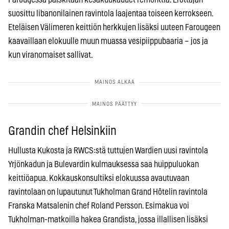
suosittu libanonilainen ravintola laajentaa toiseen kerrokseen.
Eteläisen Välimeren keittiön herkkujen lisäksi uuteen Farougeen
kaavaillaan elokuulle muun muassa vesipiippubaaria – jos ja
kun viranomaiset sallivat.
Grandin chef Helsinkiin
Hullusta Kukosta ja RWCS:stä tuttujen Wardien uusi ravintola
Yrjönkadun ja Bulevardin kulmauksessa saa huippuluokan
keittiöapua. Kokkauskonsultiksi elokuussa avautuvaan
ravintolaan on lupautunut Tukholman Grand Hôtelin ravintola
Franska Matsalenin chef Roland Persson. Esimakua voi
Tukholman-matkoilla hakea Grandista, jossa illallisen lisäksi