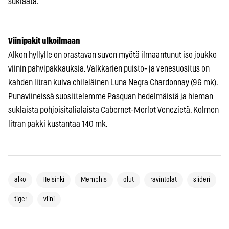
suklaata.
Viinipakit ulkoilmaan
Alkon hyllylle on orastavan suven myötä ilmaantunut iso joukko
viinin pahvipakkauksia. Valkkarien puisto- ja venesuositus on
kahden litran kuiva chileläinen Luna Negra Chardonnay (96 mk).
Punaviineissä suosittelemme Pasquan hedelmäistä ja hieman
suklaista pohjoisitalialaista Cabernet-Merlot Venezietä. Kolmen
litran pakki kustantaa 140 mk.
alko
Helsinki
Memphis
olut
ravintolat
siideri
tiger
viini