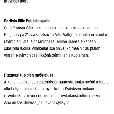
iltayhdeksään.
Pariisin Ville Pohjoisespalle
Café Pariisin Ville on kaupungin uusin ranskalaisravintola.
Pohjoisespa 21:ssä sijaitsevan, Ville Vallgrenin mukaan nimetyn
ravintolan listalla on lähinnä taiteilijan itsensä aikanaan
suosimia ruokia. Viinikellarissa on valikoimaa n. 100 pullon
verran. Ravintolapäällikkönä toimii Tanja Kupiainen.
Pizzataxi tuo pian myös oluet
Alkoholilakiin ollaan tekemässä muutosta, jonka myötä mietoja
alkoholijuomia voi tilata myös kotiin. Esityksen mukaan
myyntioikeus myönnettäisiin elintarvikekioskeille ja pizzerioille.
Asia on käsittelyssä jo tulevana syksynä.