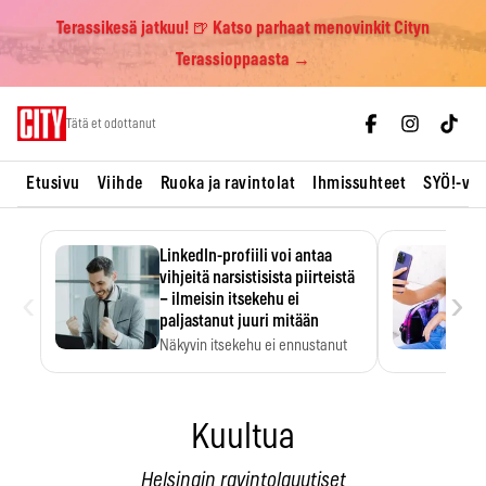
Terassikesä jatkuu! 🍺 Katso parhaat menovinkit Cityn
Terassioppaasta →
Skip
Tätä et odottanut
to
content
Etusivu
Viihde
Ruoka ja ravintolat
Ihmissuhteet
SYÖ!-vii
LinkedIn-profiili voi antaa
vihjeitä narsistisista piirteistä
‹
›
– ilmeisin itsekehu ei
paljastanut juuri mitään
Näkyvin itsekehu ei ennustanut
narsistisia piirteitä.
Kuultua
Helsingin ravintolauutiset