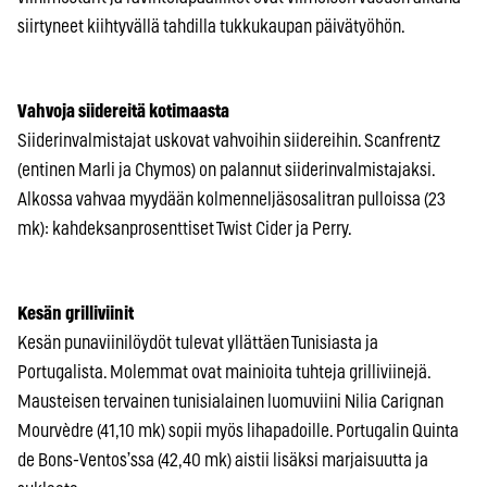
siirtyneet kiihtyvällä tahdilla tukkukaupan päivätyöhön.
Vahvoja siidereitä kotimaasta
Siiderinvalmistajat uskovat vahvoihin siidereihin. Scanfrentz
(entinen Marli ja Chymos) on palannut siiderinvalmistajaksi.
Alkossa vahvaa myydään kolmenneljäsosalitran pulloissa (23
mk): kahdeksanprosenttiset Twist Cider ja Perry.
Kesän grilliviinit
Kesän punaviinilöydöt tulevat yllättäen Tunisiasta ja
Portugalista. Molemmat ovat mainioita tuhteja grilliviinejä.
Mausteisen tervainen tunisialainen luomuviini Nilia Carignan
Mourvèdre (41,10 mk) sopii myös lihapadoille. Portugalin Quinta
de Bons-Ventos’ssa (42,40 mk) aistii lisäksi marjaisuutta ja