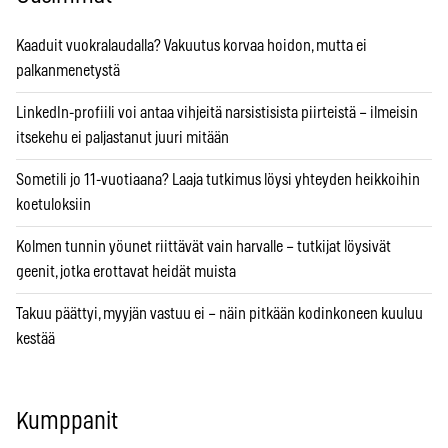
Kaaduit vuokralaudalla? Vakuutus korvaa hoidon, mutta ei
palkanmenetystä
LinkedIn-profiili voi antaa vihjeitä narsistisista piirteistä – ilmeisin
itsekehu ei paljastanut juuri mitään
Sometili jo 11-vuotiaana? Laaja tutkimus löysi yhteyden heikkoihin
koetuloksiin
Kolmen tunnin yöunet riittävät vain harvalle – tutkijat löysivät
geenit, jotka erottavat heidät muista
Takuu päättyi, myyjän vastuu ei – näin pitkään kodinkoneen kuuluu
kestää
Kumppanit