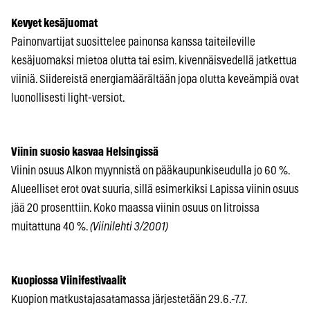
Kevyet kesäjuomat
Painonvartijat suosittelee painonsa kanssa taiteileville
kesäjuomaksi mietoa olutta tai esim. kivennäisvedellä jatkettua
viiniä. Siidereistä energiamäärältään jopa olutta keveämpiä ovat
luonollisesti light-versiot.
Viinin suosio kasvaa Helsingissä
Viinin osuus Alkon myynnistä on pääkaupunkiseudulla jo 60 %.
Alueelliset erot ovat suuria, sillä esimerkiksi Lapissa viinin osuus
jää 20 prosenttiin. Koko maassa viinin osuus on litroissa
muitattuna 40 %.
(Viinilehti 3/2001)
Kuopiossa Viinifestivaalit
Kuopion matkustajasatamassa järjestetään 29.6.-7.7.