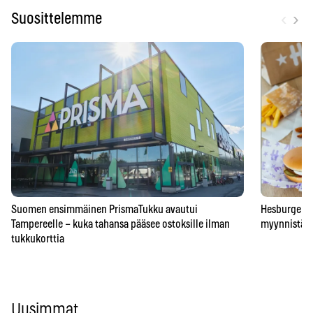
‹
›
Suosittelemme
Suomen ensimmäinen PrismaTukku avautui
Hesburgerilt
Tampereelle – kuka tahansa pääsee ostoksille ilman
myynnistä – 
tukkukorttia
Uusimmat