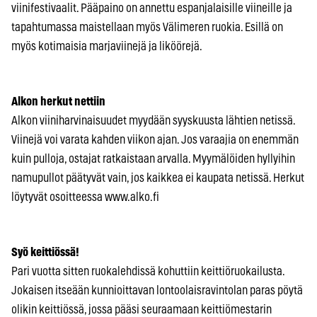
viinifestivaalit. Pääpaino on annettu espanjalaisille viineille ja
tapahtumassa maistellaan myös Välimeren ruokia. Esillä on
myös kotimaisia marjaviinejä ja liköörejä.
Alkon herkut nettiin
Alkon viiniharvinaisuudet myydään syyskuusta lähtien netissä.
Viinejä voi varata kahden viikon ajan. Jos varaajia on enemmän
kuin pulloja, ostajat ratkaistaan arvalla. Myymälöiden hyllyihin
namupullot päätyvät vain, jos kaikkea ei kaupata netissä. Herkut
löytyvät osoitteessa www.alko.fi
Syö keittiössä!
Pari vuotta sitten ruokalehdissä kohuttiin keittiöruokailusta.
Jokaisen itseään kunnioittavan lontoolaisravintolan paras pöytä
olikin keittiössä, jossa pääsi seuraamaan keittiömestarin