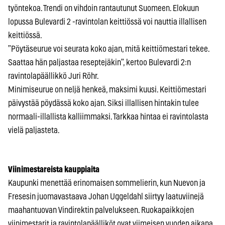
työntekoa. Trendi on vihdoin rantautunut Suomeen. Elokuun
lopussa Bulevardi 2 -ravintolan keittiössä voi nauttia illallisen
keittiössä.
”Pöytäseurue voi seurata koko ajan, mitä keittiömestari tekee.
Saattaa hän paljastaa reseptejäkin”, kertoo Bulevardi 2:n
ravintolapäällikkö Juri Röhr.
Minimiseurue on neljä henkeä, maksimi kuusi. Keittiömestari
päivystää pöydässä koko ajan. Siksi illallisen hintakin tulee
normaali-illallista kalliimmaksi. Tarkkaa hintaa ei ravintolasta
vielä paljasteta.
Viinimestareista kauppiaita
Kaupunki menettää erinomaisen sommelierin, kun Nuevon ja
Fresesin juomavastaava Johan Uggeldahl siirtyy laatuviinejä
maahantuovan Vindirektin palvelukseen. Ruokapaikkojen
viinimestarit ja ravintolapäälliköt ovat viimeisen vuoden aikana