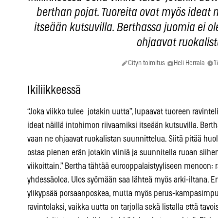
berthan pojat. Tuoreita ovat myös ideat n
itseään kutsuvilla. Berthassa juomia ei ole
ohjaavat ruokali
Cityn toimitus
Heli Herrala
1
Ikiliikkeessä
“Joka viikko tulee jotakin uutta”, lupaavat tuoreen ravintel
ideat näillä intohimon riivaamiksi itseään kutsuvilla. Bertha
vaan ne ohjaavat ruokalistan suunnittelua. Siitä pitää h
ostaa pienen erän jotakin viiniä ja suunnitella ruoan si
viikoittain.” Bertha tähtää eurooppalaistyyliseen menoon: 
yhdessäoloa. Ulos syömään saa lähteä myös arki-iltana. Ens
ylikypsää porsaanposkea, mutta myös perus-kampasimpuko
ravintolaksi, vaikka uutta on tarjolla sekä listalla että tav