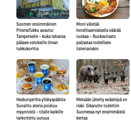
Suomen ensimmäinen
Moni väistää
PrismaTukku avautui
hotelliaamiaisella väärää
Tampereelle – kuka tahansa
ruokaa – Ruokavirasto
pääsee ostoksille ilman
paljastaa todellisen
tukkukorttia
listeriariskin
Hesburgerilta yllätyspäätös:
Metsään jätetty eväsleipä on
Suosittu ateria poistuu
riski: Sikarutto todettiin
myynnistä – tilalle kaikille
Suomessa nyt ensimmäistä
tarkoitettu uutuus
kertaa