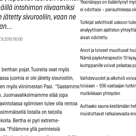
Yksinäisyys on lisääntynyt myös
äillä intohimon riivaamiksi
ei odottaisi – parisuhteessa ole
 jätetty sivurooliin, vaan ne
Tutkijat selvittivät uskoon tul
stan…
analyyttisen ajattelun yhteyttä 
aivan odotettu
7.9.2010 00:00
Arvot ja toiveet muuttuvat h
Nämä psykoterapeutin 10 kys
kumppanille voivat pelastaa p
i berthan pojat. Tuoreita ovat myös
ssa juomia ei ole jätetty sivurooliin,
Vaihdevuodet ja alkoholi voiva
toisiaan – 936 vastaajan tutki
uolen myös viinimestari Pasi. “Saatamme
mutkikkaan yhteyden
ihen. Juomavalikoimamme elää jopa
ravintolassa syömisen tulee olla rentoa
Auttaako sauna kestämään hell
immäisellä listalla on tarjolla
muistuttavat ratkaisevasta er
ita. Bertha ei pyri extreme-
oissa. “Pidämme yllä perinteisiä