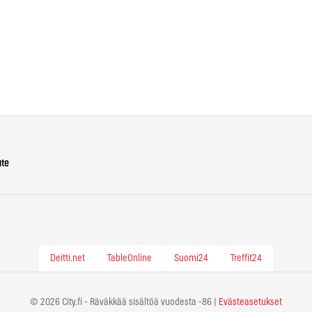
ute
Deitti.net
TableOnline
Suomi24
Treffit24
© 2026 City.fi - Räväkkää sisältöä vuodesta -86 |
Evästeasetukset