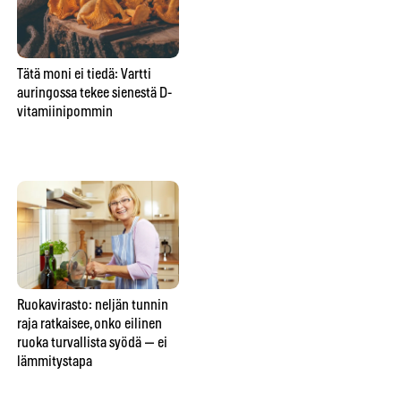
Tätä moni ei tiedä: Vartti
Yksi unohdettu tabletti voi
Pal
auringossa tekee sienestä D-
pilata Suomen marjametsät –
ko
vitamiinipommin
tästä yllättävästä syystä saat
ens
yhä syödä mustikan suoraan
mättäältä
Ruokavirasto: neljän tunnin
Elintarviketutkijat: nämä
Ka
raja ratkaisee, onko eilinen
ruoat kestävät pakastimen —
rav
ruoka turvallista syödä — ei
ja nämä viisi tuhoutuvat
49
lämmitystapa
lopullisesti
syy
va