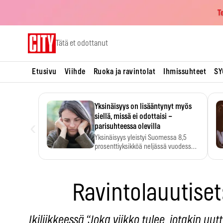
T
Skip
Tätä et odottanut
to
content
Etusivu
Viihde
Ruoka ja ravintolat
Ihmissuhteet
SY
Yksinäisyys on lisääntynyt myös
siellä, missä ei odottaisi –
‹
parisuhteessa olevilla
Yksinäisyys yleistyi Suomessa 8,5
prosenttiyksikköä neljässä vuodessa.
Se…
Ravintolauutise
Ikiliikkeessä “Joka viikko tulee jotakin uut