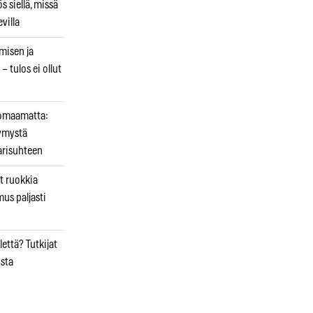
 siellä, missä
villa
emisen ja
– tulos ei ollut
uomaamatta:
ymystä
arisuhteen
t ruokkia
mus paljasti
että? Tutkijat
osta