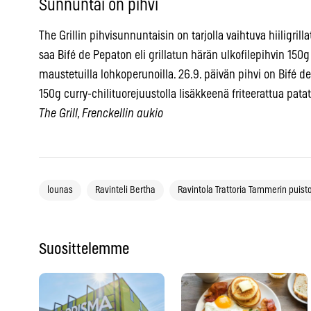
Sunnuntai on pihvi
The Grillin pihvisunnuntaisin on tarjolla vaihtuva hiiligrill
saa Bifé de Pepaton eli grillatun härän ulkofilepihvin 150
maustetuilla lohkoperunoilla. 26.9. päivän pihvi on Bifé de 
150g curry-chilituorejuustolla lisäkkeenä friteerattua pat
The Grill, Frenckellin aukio
lounas
Ravinteli Bertha
Ravintola Trattoria Tammerin puist
Suosittelemme