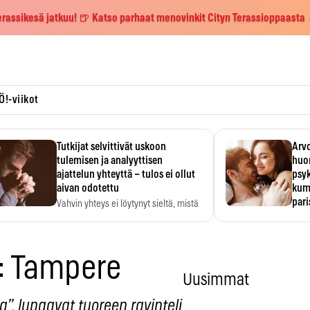
erassikesä jatkuu! 🍺 Katso parhaat menovinkit Cityn Terassioppaasta
Ö!-viikot
Tutkijat selvittivät uskoon
Arvo
tulemisen ja analyyttisen
huo
ajattelun yhteyttä – tulos ei ollut
psy
aivan odotettu
kump
par
Vahvin yhteys ei löytynyt sieltä, mistä
sitä odotettiin.
Suht
tunt
Psyk
t: Tampere
Uusimmat
ta”, lupaavat tuoreen ravinteli