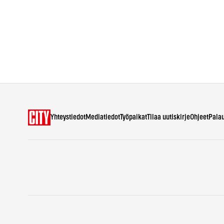
Yhteystiedot
Mediatiedot
Työpaikat
Tilaa uutiskirje
Ohjeet
Pala