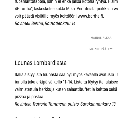
ruoanlaittotapoja, joihin ei ehkä jaksa kotona ryhtyä. Pi
46 tuntia”, laskeskelee kokki Mika. Perinteistä poikkeaa
voit päästä visiitille myös keittiöön! www.bertha.fi.
Ravinteli Bertha, Rautatienkatu 14
Lounas Lombardiasta
Italialaistyylistä lounasta saa nyt myös keväällä avatusta 
tarjolla joka arkipäivä kello 11–14. Listalta löytyy italialai
valmistettuja herkkuja kuten salaattibuffet ja keittoa sekä 
pizzaa ja pastaa.
Ravintola Trattoria Tammerin puisto, Satakunnankatu 13