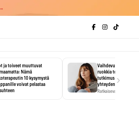
 →
t ja toiveet muuttuvat
Vaihdevuodet ja alkoh
maamatta: Nämä
ruokkia toisiaan – 93
›
koterapeutin 10 kysymystä
tutkimus paljasti mut
panille voivat pelastaa
yhteyden
isuhteen
Ratkaiseva tekijä ei ollu
vakavuus vaan syy,…
eessa on helppo ajatella
evansa kumppaninsa läpikotaisin.
oterapeutin…