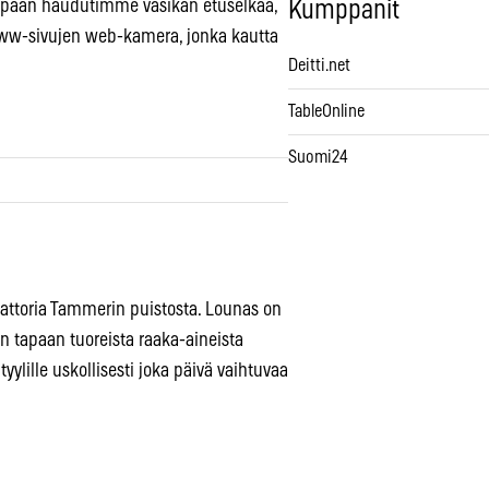
simpään haudutimme vasikan etuselkää,
Kumppanit
 www-sivujen web-kamera, jonka kautta
Deitti.net
TableOnline
Suomi24
Trattoria Tammerin puistosta. Lounas on
seen tapaan tuoreista raaka-aineista
tyylille uskollisesti joka päivä vaihtuvaa