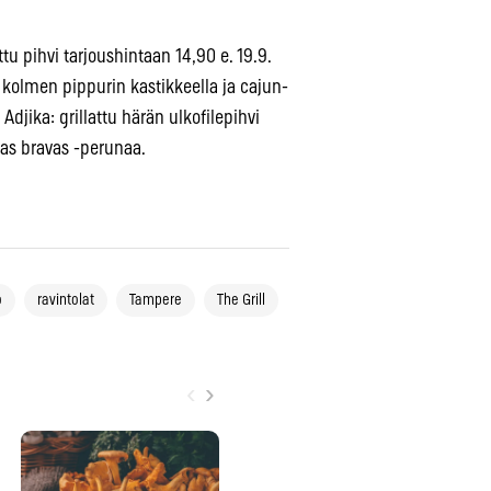
attu pihvi tarjoushintaan 14,90 e. 19.9.
g kolmen pippurin kastikkeella ja cajun-
Adjika: grillattu härän ulkofilepihvi
atas bravas -perunaa.
o
ravintolat
Tampere
The Grill
‹
›