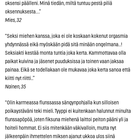
oksensi päälleni. Minä tiedän, miltä tuntuu pestä piliä
oksennuksesta…”
Mies, 32
“Seksi miehen kanssa, joka ei ole koskaan kokenut orgasmia
yhdynnässä eikä myöskään pidä sitä minään ongelmana..!
Seksiakti kestää monta tuntia joka kerta. Kammottavaa olla
paikat kuivina ja jäsenet puuduksissa ja toinen vaan jaksaa
painaa. Eikä se todellakaan ole mukavaa joka kerta sanoa että
kiitti nyt riitti..”
Nainen, 35
“Olin karmeassa flunssassa sängynpohjalla kun silloisen
poikaystäväni teki mieli. Tyyppi ei kuitenkaan halunnut minulta
flunssapöpöä, joten fiksuna miehenä laittoi peiton pääni yli ja
hoiteli hommat. Ei siis mitenkään väkivalloin, mutta nyt
jälkeenpäin ihmettelen miksen ajanut ukkoa ulos siinä