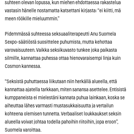
suhteen olevan lopussa, kun miehen ehdottaessa rakastelua
vastasin hänelle nostamatta katsettani kirjasta: “ei kiitti, mä
meen röökille mieluummin.”
Pidemmässä suhteessa seksuaaliterapeutti Anu Suomela
Sexpo-säätiöstä suosittelee puhumista, mutta kehottaa
varovaisuuteen. Vaikka seksikuvasto tunkee joka paikasta
silmille, kannattaa puhessa ottaa hienovaraisempi linja kuin
Cosmon kannessa.
“Seksistä puhuttaessa liikutaan niin herkällä alueella, että
kannattaa ajatella tarkkaan, miten sanansa asettelee. Entisistä
kumppaneista ei mielestäni kannata puhua lainkaan, koska se
aiheuttaa lähes varmasti mustasukkaisuutta ja vertailun
kohteena olemisen tunnetta. Verbaaliset loukkaukset seksin
alueella voivat johtaa todella pahoihin riitoihin, jopa eroon”,
Suomela varoittaa.