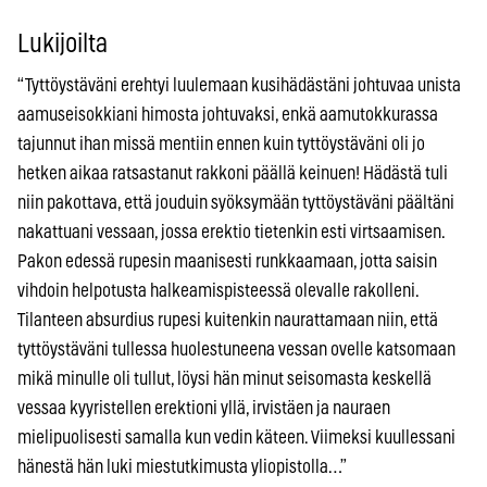
Lukijoilta
“Tyttöystäväni erehtyi luulemaan kusihädästäni johtuvaa unista
aamuseisokkiani himosta johtuvaksi, enkä aamutokkurassa
tajunnut ihan missä mentiin ennen kuin tyttöystäväni oli jo
hetken aikaa ratsastanut rakkoni päällä keinuen! Hädästä tuli
niin pakottava, että jouduin syöksymään tyttöystäväni päältäni
nakattuani vessaan, jossa erektio tietenkin esti virtsaamisen.
Pakon edessä rupesin maanisesti runkkaamaan, jotta saisin
vihdoin helpotusta halkeamispisteessä olevalle rakolleni.
Tilanteen absurdius rupesi kuitenkin naurattamaan niin, että
tyttöystäväni tullessa huolestuneena vessan ovelle katsomaan
mikä minulle oli tullut, löysi hän minut seisomasta keskellä
vessaa kyyristellen erektioni yllä, irvistäen ja nauraen
mielipuolisesti samalla kun vedin käteen. Viimeksi kuullessani
hänestä hän luki miestutkimusta yliopistolla…”