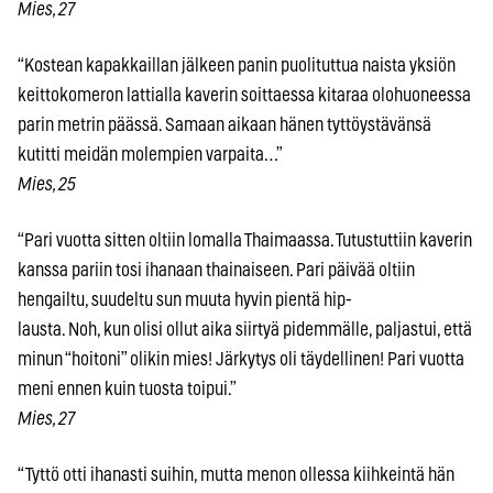
Mies, 27
“Kostean kapakkaillan jälkeen panin puolituttua naista yksiön
keittokomeron lattialla kaverin soittaessa kitaraa olohuoneessa
parin metrin päässä. Samaan aikaan hänen tyttöystävänsä
kutitti meidän molempien varpaita…”
Mies, 25
“Pari vuotta sitten oltiin lomalla Thaimaassa. Tutustuttiin kaverin
kanssa pariin tosi ihanaan thainaiseen. Pari päivää oltiin
hengailtu, suudeltu sun muuta hyvin pientä hip-
lausta. Noh, kun olisi ollut aika siirtyä pidemmälle, paljastui, että
minun “hoitoni” olikin mies! Järkytys oli täydellinen! Pari vuotta
meni ennen kuin tuosta toipui.”
Mies, 27
“Tyttö otti ihanasti suihin, mutta menon ollessa kiihkeintä hän