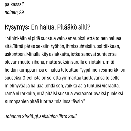
paikassa.”
nainen, 29
Kysymys: En halua. Pitääkö silti?
“Mihinkään ei pidä suostua vain sen vuoksi, että toinen haluaa
sitä. Tämä pätee seksiin, työhön, ihmissuhteisiin, politiikkaan,
uskontoon. Minulla käy asiakkaita, jotka sanovat suhteensa
olevan muuten ihana, mutta seksin saralla on jotakin, mitä
heidän kumppaninsa ei halua toteuttaa. Tyypillinen esimerkki on
suuseksi.Oleellista on se, että ymmärtää tuottavansa toiselle
mielihyvää ja haluaa tehdä sen, vaikka asia tuntuisi vieraalta.
Tämä ei tarkoita, että pitäisi suostua vastaanottavaksi puoleksi.
Kumppanien pitää luottaa toisiinsa täysin.”
Johanna Sirkiä, pj, seksialan liitto Salli