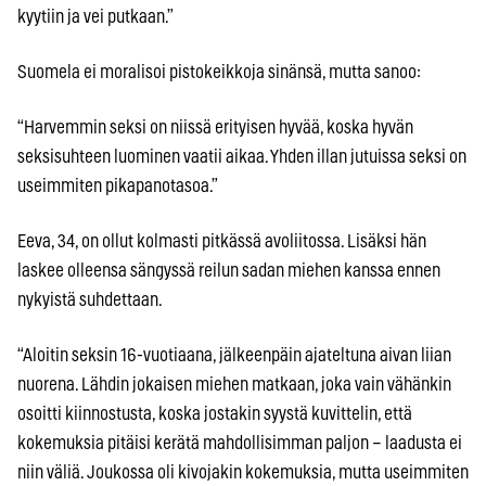
kyytiin ja vei putkaan.”
Suomela ei moralisoi pistokeikkoja sinänsä, mutta sanoo:
“Harvemmin seksi on niissä erityisen hyvää, koska hyvän
seksisuhteen luominen vaatii aikaa. Yhden illan jutuissa seksi on
useimmiten pikapanotasoa.”
Eeva, 34, on ollut kolmasti pitkässä avoliitossa. Lisäksi hän
laskee olleensa sängyssä reilun sadan miehen kanssa ennen
nykyistä suhdettaan.
“Aloitin seksin 16-vuotiaana, jälkeenpäin ajateltuna aivan liian
nuorena. Lähdin jokaisen miehen matkaan, joka vain vähänkin
osoitti kiinnostusta, koska jostakin syystä kuvittelin, että
kokemuksia pitäisi kerätä mahdollisimman paljon – laadusta ei
niin väliä. Joukossa oli kivojakin kokemuksia, mutta useimmiten