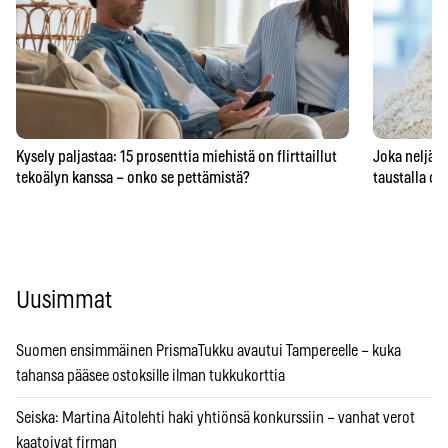
Kysely paljastaa: 15 prosenttia miehistä on flirttaillut
Joka neljäs 
tekoälyn kanssa – onko se pettämistä?
taustalla on
Uusimmat
Suomen ensimmäinen PrismaTukku avautui Tampereelle – kuka
tahansa pääsee ostoksille ilman tukkukorttia
Seiska: Martina Aitolehti haki yhtiönsä konkurssiin – vanhat verot
kaatoivat firman