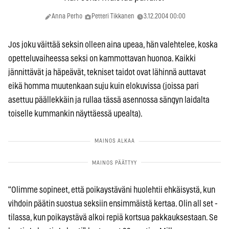
Anna Perho
Petteri Tikkanen
3.12.2004 00:00
Jos joku väittää seksin olleen aina upeaa, hän valehtelee, koska
opetteluvaiheessa seksi on kammottavan huonoa. Kaikki
jännittävät ja häpeävät, tekniset taidot ovat lähinnä auttavat
eikä homma muutenkaan suju kuin elokuvissa (joissa pari
asettuu päällekkäin ja rullaa tässä asennossa sängyn laidalta
toiselle kummankin näyttäessä upealta).
“Olimme sopineet, että poikaystäväni huolehtii ehkäisystä, kun
vihdoin päätin suostua seksiin ensimmäistä kertaa. Olin all set -
tilassa, kun poikaystävä alkoi repiä kortsua pakkauksestaan. Se