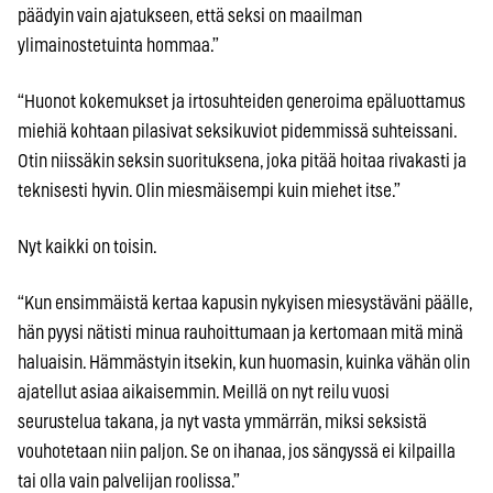
päädyin vain ajatukseen, että seksi on maailman
ylimainostetuinta hommaa.”
“Huonot kokemukset ja irtosuhteiden generoima epäluottamus
miehiä kohtaan pilasivat seksikuviot pidemmissä suhteissani.
Otin niissäkin seksin suorituksena, joka pitää hoitaa rivakasti ja
teknisesti hyvin. Olin miesmäisempi kuin miehet itse.”
Nyt kaikki on toisin.
“Kun ensimmäistä kertaa kapusin nykyisen miesystäväni päälle,
hän pyysi nätisti minua rauhoittumaan ja kertomaan mitä minä
haluaisin. Hämmästyin itsekin, kun huomasin, kuinka vähän olin
ajatellut asiaa aikaisemmin. Meillä on nyt reilu vuosi
seurustelua takana, ja nyt vasta ymmärrän, miksi seksistä
vouhotetaan niin paljon. Se on ihanaa, jos sängyssä ei kilpailla
tai olla vain palvelijan roolissa.”