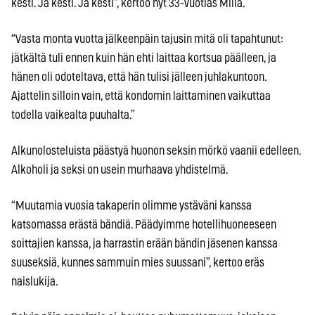
kesti. Ja kesti. Ja kesti”, kertoo nyt 33-vuotias Milla.
“Vasta monta vuotta jälkeenpäin tajusin mitä oli tapahtunut:
jätkältä tuli ennen kuin hän ehti laittaa kortsua päälleen, ja
hänen oli odoteltava, että hän tulisi jälleen juhlakuntoon.
Ajattelin silloin vain, että kondomin laittaminen vaikuttaa
todella vaikealta puuhalta.”
Alkunolosteluista päästyä huonon seksin mörkö vaanii edelleen.
Alkoholi ja seksi on usein murhaava yhdistelmä.
“Muutamia vuosia takaperin olimme ystäväni kanssa
katsomassa erästä bändiä. Päädyimme hotellihuoneeseen
soittajien kanssa, ja harrastin erään bändin jäsenen kanssa
suuseksiä, kunnes sammuin mies suussani”, kertoo eräs
naislukija.