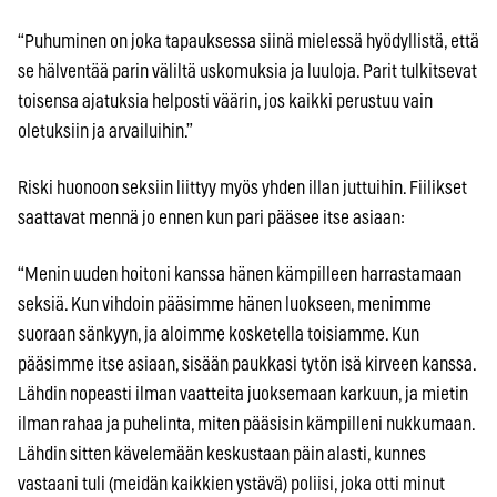
“Puhuminen on joka tapauksessa siinä mielessä hyödyllistä, että
se hälventää parin väliltä uskomuksia ja luuloja. Parit tulkitsevat
toisensa ajatuksia helposti väärin, jos kaikki perustuu vain
oletuksiin ja arvailuihin.”
Riski huonoon seksiin liittyy myös yhden illan juttuihin. Fiilikset
saattavat mennä jo ennen kun pari pääsee itse asiaan:
“Menin uuden hoitoni kanssa hänen kämpilleen harrastamaan
seksiä. Kun vihdoin pääsimme hänen luokseen, menimme
suoraan sänkyyn, ja aloimme kosketella toisiamme. Kun
pääsimme itse asiaan, sisään paukkasi tytön isä kirveen kanssa.
Lähdin nopeasti ilman vaatteita juoksemaan karkuun, ja mietin
ilman rahaa ja puhelinta, miten pääsisin kämpilleni nukkumaan.
Lähdin sitten kävelemään keskustaan päin alasti, kunnes
vastaani tuli (meidän kaikkien ystävä) poliisi, joka otti minut