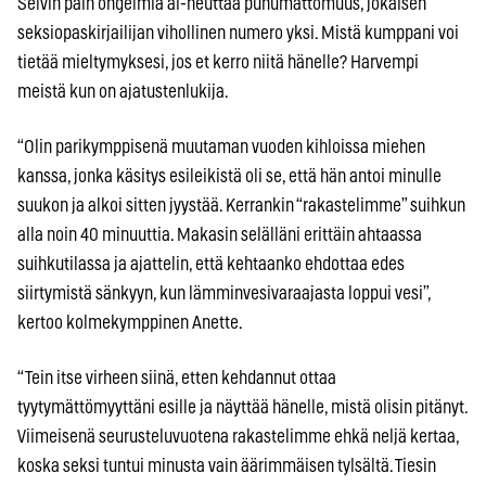
Selvin päin ongelmia ai-heuttaa puhumattomuus, jokaisen
seksiopaskirjailijan vihollinen numero yksi. Mistä kumppani voi
tietää mieltymyksesi, jos et kerro niitä hänelle? Harvempi
meistä kun on ajatustenlukija.
“Olin parikymppisenä muutaman vuoden kihloissa miehen
kanssa, jonka käsitys esileikistä oli se, että hän antoi minulle
suukon ja alkoi sitten jyystää. Kerrankin “rakastelimme” suihkun
alla noin 40 minuuttia. Makasin selälläni erittäin ahtaassa
suihkutilassa ja ajattelin, että kehtaanko ehdottaa edes
siirtymistä sänkyyn, kun lämminvesivaraajasta loppui vesi”,
kertoo kolmekymppinen Anette.
“Tein itse virheen siinä, etten kehdannut ottaa
tyytymättömyyttäni esille ja näyttää hänelle, mistä olisin pitänyt.
Viimeisenä seurusteluvuotena rakastelimme ehkä neljä kertaa,
koska seksi tuntui minusta vain äärimmäisen tylsältä. Tiesin