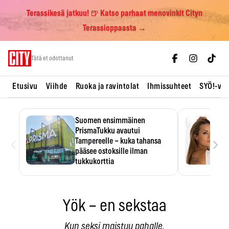
Terassikesä jatkuu! 🍺 Katso parhaat menovinkit Cityn
Terassioppaasta →
Skip
Tätä et odottanut
to
content
Etusivu
Viihde
Ruoka ja ravintolat
Ihmissuhteet
SYÖ!-vii
Suomen ensimmäinen
PrismaTukku avautui
‹
›
Tampereelle – kuka tahansa
pääsee ostoksille ilman
tukkukorttia
Ostoksille tarvitse tukkukorttia,
mutta yksikköhinta kannattaa
tarkistaa itse.
Yök – en sekstaa
Kun seksi maistuu pahalle.