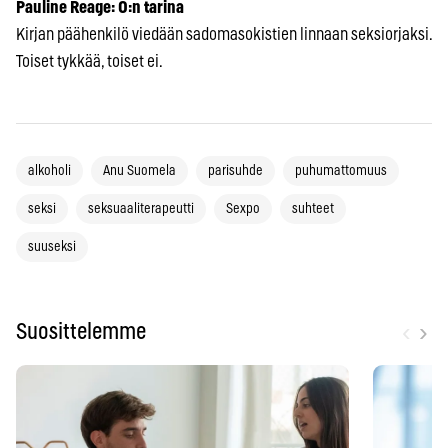
Pauline Reage: O:n tarina
Kirjan päähenkilö viedään sadomasokistien linnaan seksiorjaksi.
Toiset tykkää, toiset ei.
alkoholi
Anu Suomela
parisuhde
puhumattomuus
seksi
seksuaaliterapeutti
Sexpo
suhteet
suuseksi
‹
›
Suosittelemme