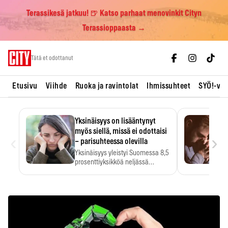
Terassikesä jatkuu! 🍺 Katso parhaat menovinkit Cityn
Terassioppaasta →
Skip
Tätä et odottanut
to
content
Etusivu
Viihde
Ruoka ja ravintolat
Ihmissuhteet
SYÖ!-vii
Yksinäisyys on lisääntynyt
myös siellä, missä ei odottaisi
‹
›
– parisuhteessa olevilla
Yksinäisyys yleistyi Suomessa 8,5
prosenttiyksikköä neljässä
vuodessa. Se…