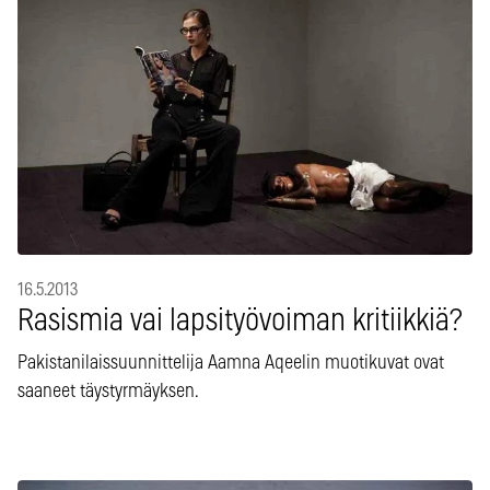
16.5.2013
Rasismia vai lapsityövoiman kritiikkiä?
Pakistanilaissuunnittelija Aamna Aqeelin muotikuvat ovat
saaneet täystyrmäyksen.