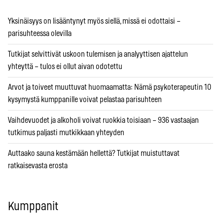
Yksinäisyys on lisääntynyt myös siellä, missä ei odottaisi –
parisuhteessa olevilla
Tutkijat selvittivät uskoon tulemisen ja analyyttisen ajattelun
yhteyttä – tulos ei ollut aivan odotettu
Arvot ja toiveet muuttuvat huomaamatta: Nämä psykoterapeutin 10
kysymystä kumppanille voivat pelastaa parisuhteen
Vaihdevuodet ja alkoholi voivat ruokkia toisiaan – 936 vastaajan
tutkimus paljasti mutkikkaan yhteyden
Auttaako sauna kestämään hellettä? Tutkijat muistuttavat
ratkaisevasta erosta
Kumppanit