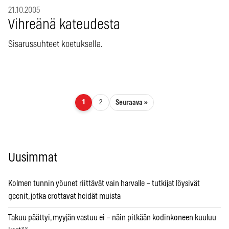
21.10.2005
Vihreänä kateudesta
Sisarussuhteet koetuksella.
Artikkelien sivutus
Seuraava »
1
2
Uusimmat
Kolmen tunnin yöunet riittävät vain harvalle – tutkijat löysivät
geenit, jotka erottavat heidät muista
Takuu päättyi, myyjän vastuu ei – näin pitkään kodinkoneen kuuluu