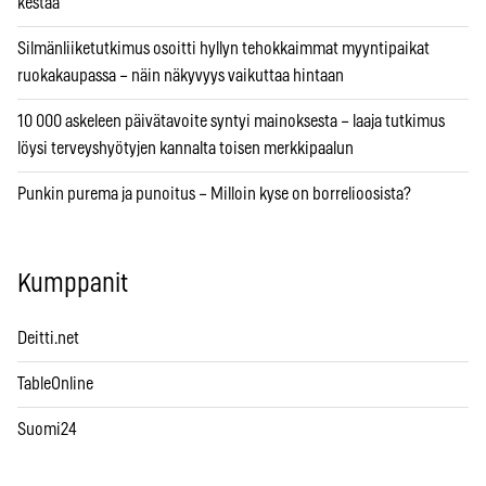
kestää
Silmänliiketutkimus osoitti hyllyn tehokkaimmat myyntipaikat
ruokakaupassa – näin näkyvyys vaikuttaa hintaan
10 000 askeleen päivätavoite syntyi mainoksesta – laaja tutkimus
löysi terveyshyötyjen kannalta toisen merkkipaalun
Punkin purema ja punoitus – Milloin kyse on borrelioosista?
Kumppanit
Deitti.net
TableOnline
Suomi24