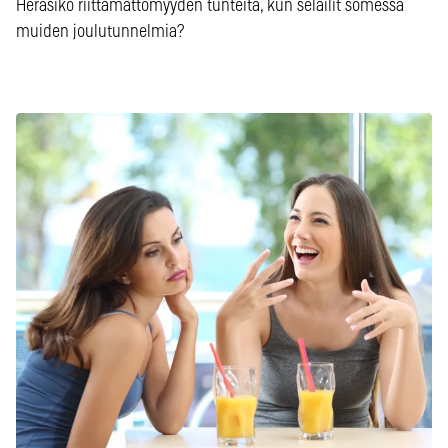
Heräsikö riittämättömyyden tunteita, kun selailit somessa
muiden joulutunnelmia?