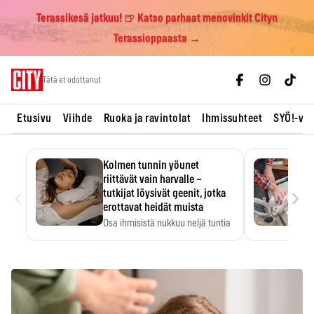
Terassikesä jatkuu! 🍺 Katso parhaat menovinkit Cityn
Terassioppaasta →
Skip
Tätä et odottanut
to
content
Etusivu
Viihde
Ruoka ja ravintolat
Ihmissuhteet
SYÖ!-vii
Kolmen tunnin yöunet
riittävät vain harvalle –
‹
›
tutkijat löysivät geenit, jotka
erottavat heidät muista
Osa ihmisistä nukkuu neljä tuntia
ja voi silti…