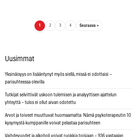
Artikkelien sivutus
Seuraava »
1
2
3
4
Uusimmat
Yksinäisyys on lisääntynyt myös siellä, missä ei odottaisi –
parisuhteessa olevilla
Tutkijat selvittivät uskoon tulemisen ja analyyttisen ajattelun
yhteyttä – tulos ei ollut aivan odotettu
Arvot ja toiveet muuttuvat huomaamatta: Nämä psykoterapeutin 10
kysymystä kumppanille voivat pelastaa parisuhteen
Vaihdevuodet ja alkoholi voivat ruokkia toisiaan – 936 vastaajan