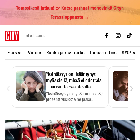
Terassikesä jatkuu! 🍺 Katso parhaat menovinkit Cityn
Terassioppaasta →
Skip
Tätä et odottanut
to
content
Etusivu
Viihde
Ruoka ja ravintolat
Ihmissuhteet
SYÖ!-vii
Yksinäisyys on lisääntynyt
myös siellä, missä ei odottaisi
‹
›
– parisuhteessa olevilla
Yksinäisyys yleistyi Suomessa 8,5
prosenttiyksikköä neljässä
vuodessa. Se…