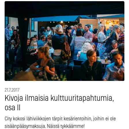
21.7.2017
Kivoja ilmaisia kulttuuritapahtumia,
osa II
City kokosi lähiviikkojen tärpit kesärientoihin, joihin ei ole
sisäänpääsymaksuja. Näistä tykkäämme!