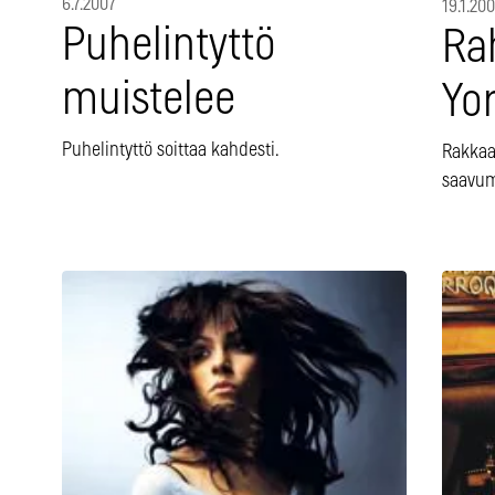
6.7.2007
19.1.20
Puhelintyttö
Ra
muistelee
Yor
Puhelintyttö soittaa kahdesti.
Rakkaat
saavum