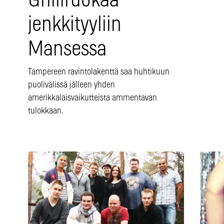
Grilliruokaa
jenkkityyliin
Mansessa
Tampereen ravintolakenttä saa huhtikuun
puolivälissä jälleen yhden
amerikkalaisvaikutteista ammentavan
tulokkaan.