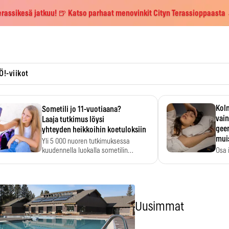
erassikesä jatkuu! 🍺 Katso parhaat menovinkit Cityn Terassioppaasta
Ö!-viikot
Kolm
Sometili jo 11-vuotiaana?
vain
Laaja tutkimus löysi
geen
yhteyden heikkoihin koetuloksiin
mui
Yli 5 000 nuoren tutkimuksessa
kuudennella luokalla sometilin…
Osa 
voi s
Uusimmat