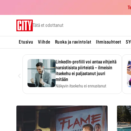
T
Skip
Tätä et odottanut
to
content
Etusivu
Viihde
Ruoka ja ravintolat
Ihmissuhteet
SY
LinkedIn-profiili voi antaa vihjeitä
narsistisista piirteistä – ilmeisin
‹
itsekehu ei paljastanut juuri
mitään
Näkyvin itsekehu ei ennustanut
narsistisia piirteitä.