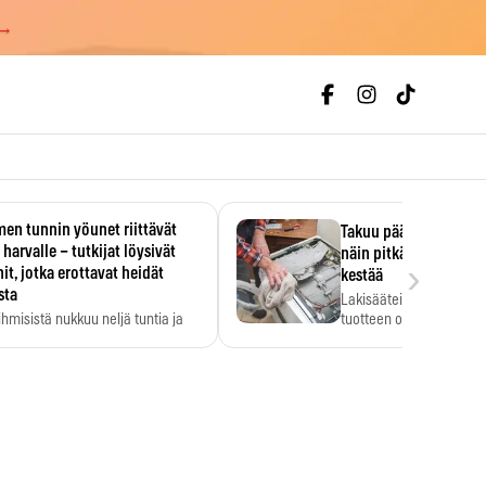
 →
en tunnin yöunet riittävät
Takuu päättyi, myyjän
 harvalle – tutkijat löysivät
näin pitkään kodinko
›
it, jotka erottavat heidät
kestää
sta
Lakisääteinen virhevast
ihmisistä nukkuu neljä tuntia ja
tuotteen oletetun kestoi
ilti…