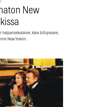
07
haton New
kissa
 halpamatkalaiset, kära billigresare,
me New Yorkiin.