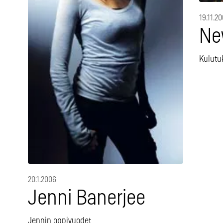
19.11.2
Ne
Kulutu
20.1.2006
Jenni Banerjee
Jennin oppivuodet