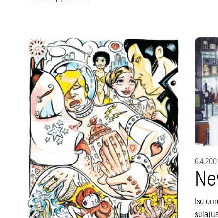
6.4.200
Ne
Iso om
sulatus