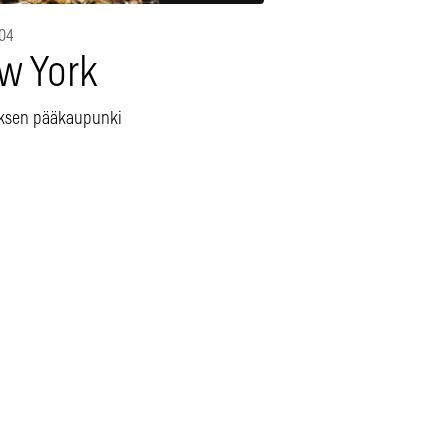
004
w York
ksen pääkaupunki