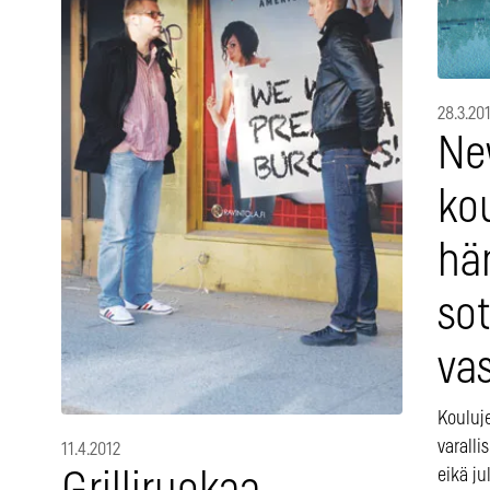
28.3.20
Ne
kou
hä
so
va
Kouluj
varalli
11.4.2012
eikä ju