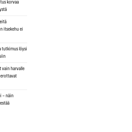
utus korvaa
ystä
eitä
in itsekehu ei
a tutkimus löysi
iin
 vain harvalle
a erottavat
i – näin
estää