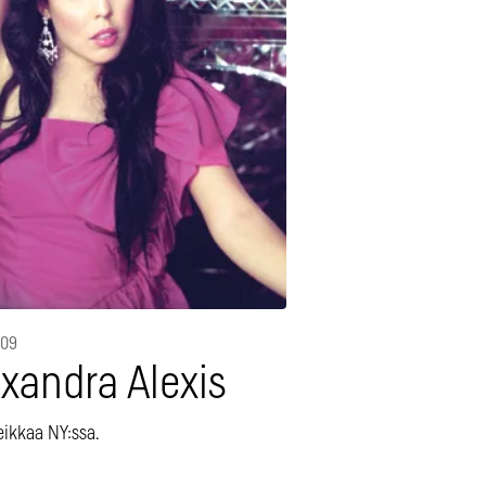
009
xandra Alexis
eikkaa NY:ssa.