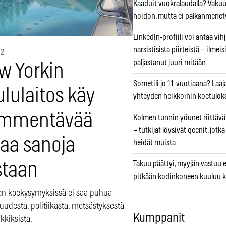
Kaaduit vuokralaudalla? Vaku
hoidon, mutta ei palkanmenet
LinkedIn-profiili voi antaa vihj
narsistisista piirteistä – ilmeis
12
paljastanut juuri mitään
w Yorkin
Sometili jo 11-vuotiaana? Laaj
lulaitos käy
yhteyden heikkoihin koetuloks
mmentävää
Kolmen tunnin yöunet riittävät
– tutkijat löysivät geenit, jotk
taa sanoja
heidät muista
staan
Takuu päättyi, myyjän vastuu e
pitkään kodinkoneen kuuluu k
en koekysymyksissä ei saa puhua
suudesta, politiikasta, metsästyksestä
Kumppanit
lkkiksista.