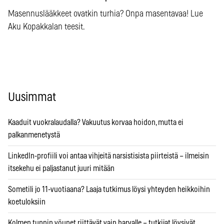
Masennuslääkkeet ovatkin turhia? Onpa masentavaa! Lue
Aku Kopakkalan teesit.
Uusimmat
Kaaduit vuokralaudalla? Vakuutus korvaa hoidon, mutta ei
palkanmenetystä
LinkedIn-profiili voi antaa vihjeitä narsistisista piirteistä – ilmeisin
itsekehu ei paljastanut juuri mitään
Sometili jo 11-vuotiaana? Laaja tutkimus löysi yhteyden heikkoihin
koetuloksiin
Kolmen tunnin yöunet riittävät vain harvalle – tutkijat löysivät