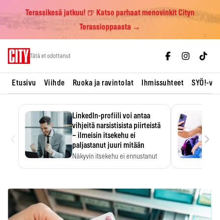
Terassikesä jatkuu! 🍺 Katso parhaat menovinkit Cityn
Terassioppaasta →
Skip
Tätä et odottanut
to
content
Etusivu
Viihde
Ruoka ja ravintolat
Ihmissuhteet
SYÖ!-vii
LinkedIn-profiili voi antaa
vihjeitä narsistisista piirteistä
‹
›
– ilmeisin itsekehu ei
paljastanut juuri mitään
Näkyvin itsekehu ei ennustanut
narsistisia piirteitä.