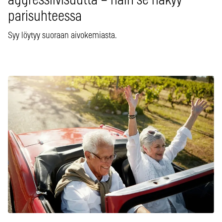
aggressiivisuutta – näin se näkyy
parisuhteessa
Syy löytyy suoraan aivokemiasta.