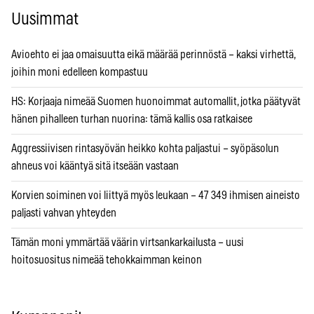
Uusimmat
Avioehto ei jaa omaisuutta eikä määrää perinnöstä – kaksi virhettä,
joihin moni edelleen kompastuu
HS: Korjaaja nimeää Suomen huonoimmat automallit, jotka päätyvät
hänen pihalleen turhan nuorina: tämä kallis osa ratkaisee
Aggressiivisen rintasyövän heikko kohta paljastui – syöpäsolun
ahneus voi kääntyä sitä itseään vastaan
Korvien soiminen voi liittyä myös leukaan – 47 349 ihmisen aineisto
paljasti vahvan yhteyden
Tämän moni ymmärtää väärin virtsankarkailusta – uusi
hoitosuositus nimeää tehokkaimman keinon