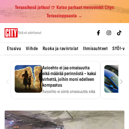
Terassikesä jatkuu! 🍺 Katso parhaat menovinkit Cityn
Terassioppaasta →
Skip
Tätä et odottanut
to
content
Etusivu
Viihde
Ruoka ja ravintolat
Ihmissuhteet
SYÖ!-vii
Avioehto ei jaa omaisuutta
eikä määrää perinnöstä – kaksi
‹
›
virhettä, joihin moni edelleen
kompastuu
Avioehto ei siirrä omaisuutta eikä
ratkaise perintöasioita.