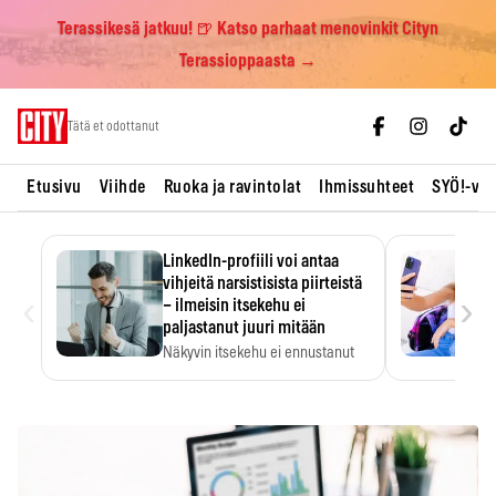
Terassikesä jatkuu! 🍺 Katso parhaat menovinkit Cityn
Terassioppaasta →
Skip
Tätä et odottanut
to
content
Etusivu
Viihde
Ruoka ja ravintolat
Ihmissuhteet
SYÖ!-vii
LinkedIn-profiili voi antaa
vihjeitä narsistisista piirteistä
‹
›
– ilmeisin itsekehu ei
paljastanut juuri mitään
Näkyvin itsekehu ei ennustanut
narsistisia piirteitä.