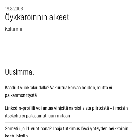
18.8.2006
Öykkäröinnin alkeet
Kolumni
Uusimmat
Kaaduit vuokralaudalla? Vakuutus korvaa hoidon, mutta ei
palkanmenetystä
LinkedIn-profiili voi antaa vihjeitä narsistisista piirteistä – ilmeisin
itsekehu ei paljastanut juuri mitään
Sometili jo 11-vuotiaana? Laaja tutkimus löysi yhteyden heikkoihin
koetuloksiin