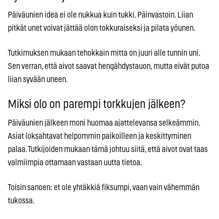
Päiväunien idea ei ole nukkua kuin tukki. Päinvastoin. Liian
pitkät unet voivat jättää olon tokkuraiseksi ja pilata yöunen.
Tutkimuksen mukaan tehokkain mitta on juuri alle tunnin uni.
Sen verran, että aivot saavat hengähdystauon, mutta eivät putoa
liian syvään uneen.
Miksi olo on parempi torkkujen jälkeen?
Päiväunien jälkeen moni huomaa ajattelevansa selkeämmin.
Asiat loksahtavat helpommin paikoilleen ja keskittyminen
palaa. Tutkijoiden mukaan tämä johtuu siitä, että aivot ovat taas
valmiimpia ottamaan vastaan uutta tietoa.
Toisin sanoen: et ole yhtäkkiä fiksumpi, vaan vain vähemmän
tukossa.