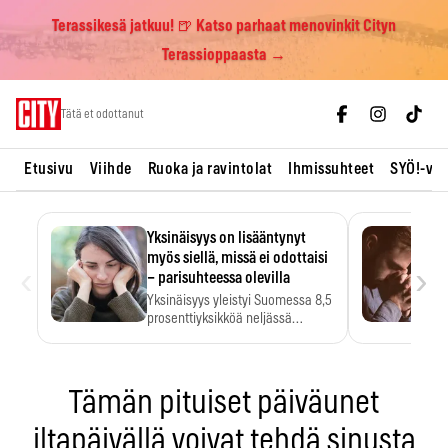
Terassikesä jatkuu! 🍺 Katso parhaat menovinkit Cityn
Terassioppaasta →
Skip
Tätä et odottanut
to
content
Etusivu
Viihde
Ruoka ja ravintolat
Ihmissuhteet
SYÖ!-vii
Yksinäisyys on lisääntynyt
myös siellä, missä ei odottaisi
‹
›
– parisuhteessa olevilla
Yksinäisyys yleistyi Suomessa 8,5
prosenttiyksikköä neljässä
vuodessa. Se…
Tämän pituiset päiväunet
iltapäivällä voivat tehdä sinusta