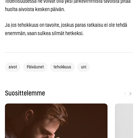
Todellisuudessa ne voivat olla yksi järkevimmistä tavoista pitää
huolta aivoista kesken päivän.
Ja jos tehokkuus on tavoite, joskus paras ratkaisu ei ole tehdä
enemmän, vaan sulkea silmät hetkeksi.
aivot
Päiväunet
tehokkuus
uni
‹
›
Suosittelemme