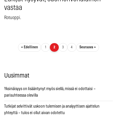
vastaa
Rotuoppi.
Artikkelien sivutus
« Edellinen
Seuraava »
1
2
3
4
Uusimmat
Yksinäisyys on lisääntynyt myös siellä, missä ei odottaisi –
parisuhteessa olevilla
Tutkijat selvittivät uskoon tulemisen ja analyyttisen ajattelun
yhteyttä – tulos ei ollut aivan odotettu