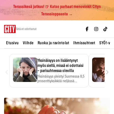
Terassikesä jatkuu! 🍺 Katso parhaat menovinkit Cityn
Terassioppaasta →
Skip
Tätä et odottanut
to
content
Etusivu
Viihde
Ruoka ja ravintolat
Ihmissuhteet
SYÖ!-vii
Yksinäisyys on lisääntynyt
myös siellä, missä ei odottaisi
‹
›
– parisuhteessa olevilla
Yksinäisyys yleistyi Suomessa 8,5
prosenttiyksikköä neljässä
vuodessa. Se…