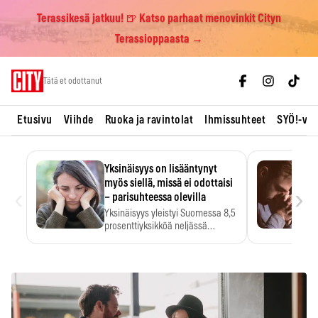
Terassikesä jatkuu! 🍺 Katso parhaat menovinkit Cityn
Terassioppaasta →
Skip
Tätä et odottanut
to
content
Etusivu
Viihde
Ruoka ja ravintolat
Ihmissuhteet
SYÖ!-vii
Yksinäisyys on lisääntynyt
myös siellä, missä ei odottaisi
‹
›
– parisuhteessa olevilla
Yksinäisyys yleistyi Suomessa 8,5
prosenttiyksikköä neljässä
vuodessa. Se…