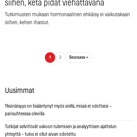
siihen, ketä pidät viehättävänä
Tutkimusten mukaan hormonaalinen ehkäisy ei vaikutakaan
siihen, kehen ihastut.
Artikkelien sivutus
Seuraava »
1
2
Uusimmat
Yksinäisyys on lisääntynyt myös siellä, missä ei odottaisi –
parisuhteessa olevilla
Tutkijat selvittivät uskoon tulemisen ja analyyttisen ajattelun
yhteyttä – tulos ei ollut aivan odotettu